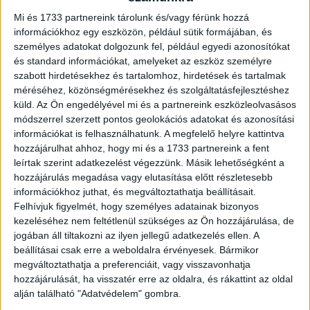
háromszorosára nőtt 2022 áprilisához képest.
Mi és 1733 partnereink tárolunk és/vagy férünk hozzá
információkhoz egy eszközön, például sütik formájában, és
Budapest esetében a fő küldőországok mindegyikéből
személyes adatokat dolgozunk fel, például egyedi azonosítókat
jelentős növekedést mutattak a számok, számottevő volt
és standard információkat, amelyeket az eszköz személyre
a bővülés Olaszországból és Izraelből. Az MTÜ
szabott hirdetésekhez és tartalomhoz, hirdetések és tartalmak
megjegyzi, hogy Izraelből érkezett a legidősebb vendég:
méréséhez, közönségmérésekhez és szolgáltatásfejlesztéshez
egy 104 éves férfi. Több mint negyven százalékos volt az
küld.
Az Ön engedélyével mi és a partnereink eszközleolvasásos
emelkedés az Egyesült Királyságból, az Egyesült
módszerrel szerzett pontos geolokációs adatokat és azonosítási
információkat is felhasználhatunk. A megfelelő helyre kattintva
Államokból és Spanyolországból is.
hozzájárulhat ahhoz, hogy mi és a 1733 partnereink a fent
leírtak szerint adatkezelést végezzünk. Másik lehetőségként a
A vidéki utazási célok közül Gyula és térsége volt
hozzájárulás megadása vagy elutasítása előtt részletesebb
népszerű, ahol 60 százalékkal nőtt a külföldi vendégek
információkhoz juthat, és megváltoztathatja beállításait.
száma - írták, hozzátéve, hogy Hévízen, Győrben és
Felhívjuk figyelmét, hogy személyes adatainak bizonyos
Bükön is erőteljes volt a külföldi vendégéjszakák
kezeléséhez nem feltétlenül szükséges az Ön hozzájárulása, de
jogában áll tiltakozni az ilyen jellegű adatkezelés ellen. A
számának emelkedése.
beállításai csak erre a weboldalra érvényesek. Bármikor
megváltoztathatja a preferenciáit, vagy visszavonhatja
A belföldi utazók elsősorban Budapestre és környékére,
hozzájárulását, ha visszatér erre az oldalra, és rákattint az oldal
illetve Gyulára és térségébe utaztak szívesen. Az NTAK
alján található "Adatvédelem" gombra.
adatai alapján a hazai települések közül legnagyobb