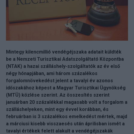
Mintegy kilencmillió vendégéjszaka adatait küldték
be a Nemzeti Turisztikai Adatszolgáltató Központba
(NTAK) a hazai szálláshely-szolgáltatók az év első
négy hónapjában, ami három százalékos
forgalomnövekedést jelent a tavalyi év azonos
időszakához képest a Magyar Turisztikai Ügynökség
(MTÜ) közlése szerint. Az összesítés szerint
januárban 20 százalékkal magasabb volt a forgalom a
szálláshelyeken, mint egy évvel korábban, és
februárban is 3 százalékos emelkedést mértek, majd
a márciusi kisebb visszaesés után áprilisban ismét a
tavalyi értékek felett alakult a vendégéjszakák