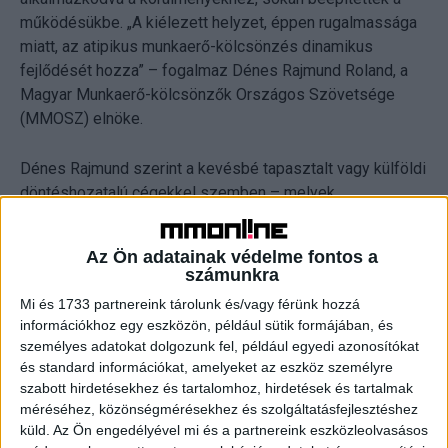
működésükbe. „A kiélezett helyzet, éppen rugalmassága
miatt, az atipikus munkaerő-kölcsönzés dinamikus
fejlődését hozza” – fogalmaz Dénes Rajmund Roland, a
Magyar Munkaerő-kölcsönzők Országos Szövetsége
(MMOSZ) elnöke.
Dénes Rajmund szerint a kevésbé tapasztalt vagy külföldi
döntéshozatalú cégekkel szemben – melyek
szükségszerű megoldásként a teljes kölcsönzést
megszüntették – versenyelőnyhöz fognak jutni azon piaci
Az Ön adatainak védelme fontos a
szereplők, amelyek komplex HR stratégiával
számunkra
rendelkeznek, előrelátóak, s a gazdasági válság idején is
Mi és 1733 partnereink tárolunk és/vagy férünk hozzá
több lábon állnak. „Ezen foglalkoztatók, mikor mindenki a
információkhoz egy eszközön, például sütik formájában, és
túlélésért küzdött, minőségi mutatókon alapuló értékelési
személyes adatokat dolgozunk fel, például egyedi azonosítókat
szempont szerint építettek le szükség szerint nemcsak
és standard információkat, amelyeket az eszköz személyre
kölcsönzött munkaerőt, de sok esetben a saját
szabott hirdetésekhez és tartalomhoz, hirdetések és tartalmak
állományból is, hogy valóban a legjobbakat tartsák meg.”
méréséhez, közönségmérésekhez és szolgáltatásfejlesztéshez
küld.
Az Ön engedélyével mi és a partnereink eszközleolvasásos