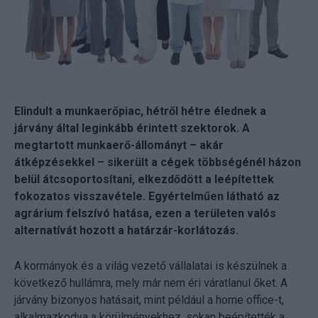
Elindult a munkaerőpiac, hétről hétre élednek a
járvány által leginkább érintett szektorok. A
megtartott munkaerő-állományt – akár
átképzésekkel – sikerült a cégek többségénél házon
belül átcsoportosítani, elkezdődött a leépítettek
fokozatos visszavétele. Egyértelműen látható az
agrárium felszívó hatása, ezen a területen valós
alternatívát hozott a határzár-korlátozás.
A kormányok és a világ vezető vállalatai is készülnek a
következő hullámra, mely már nem éri váratlanul őket. A
járvány bizonyos hatásait, mint például a home office-t,
alkalmazkodva a körülményekhez, sokan beépítették a