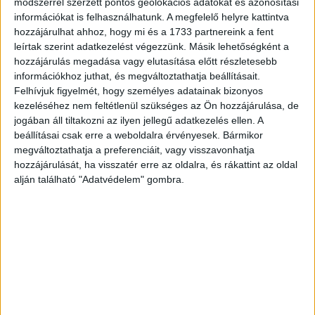
módszerrel szerzett pontos geolokációs adatokat és azonosítási
A minőségi munkaerő megtartása garanciát jelent az
információkat is felhasználhatunk. A megfelelő helyre kattintva
újrakezdéshez. A legnagyobb atipikus HR-szolgáltatók
hozzájárulhat ahhoz, hogy mi és a 1733 partnereink a fent
már négy-öt gazdasági visszaesést és növekedést éltek
leírtak szerint adatkezelést végezzünk. Másik lehetőségként a
meg, s tapasztalták, akkor sikerül nyertesen kikerülni egy
hozzájárulás megadása vagy elutasítása előtt részletesebb
válsághelyzetből, ha átmentik a bizonyítottan jól képzett,
információkhoz juthat, és megváltoztathatja beállításait.
Felhívjuk figyelmét, hogy személyes adatainak bizonyos
motiválható munkatársakat, akik az atipikus
kezeléséhez nem feltétlenül szükséges az Ön hozzájárulása, de
foglalkoztatási formát saját személyükön keresztül is
jogában áll tiltakozni az ilyen jellegű adatkezelés ellen. A
népszerűsítik. „Feladatunk és felelősségünk is volt a
beállításai csak erre a weboldalra érvényesek. Bármikor
koronavírus-járványt megelőzően is a kölcsönzött
megváltoztathatja a preferenciáit, vagy visszavonhatja
dolgozóinkkal való rendszeres kapcsolattartás, de a
hozzájárulását, ha visszatér erre az oldalra, és rákattint az oldal
járvány időszaka alatt még fontosabbnak bizonyult a
alján található "Adatvédelem" gombra.
belső kommunikáció” – mondta el az MMOSZ elnöke.
CÍMKÉK
járvány
MMOSZ
munkaerő-kölcsönzés