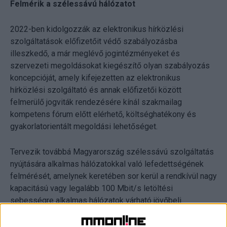
Felmérik a szélessávú hálózatot
2022-ben kidolgozzák az elektronikus hírközlési
szolgáltatások előfizetőit védő szabályozásba
illeszkedő, a már meglévő jogintézményeket és
szervezeti megoldásokat kiegészítő olyan szabályozás
koncepcióját, amely kifejezetten az elektronikus
hírközlési szolgáltató és annak előfizetői között
felmerülő jogviták rendezésére kínál szakmailag
kompetens fórum előtt elérhető, költséghatékony és
gyakorlatorientált megoldási lehetőséget.
Tervezik továbbá Magyarország szélessávú szolgáltatás
nyújtására alkalmas hálózatokkal való lefedettségének
felmérését, amelynek keretében sor kerül a rendkívül nagy
kapacitású vagy legalább 100 Mbit/s letöltési
sebességre alkalmas hálózatok várható jövőbeli
kiterjedésének feltérképezésére is.