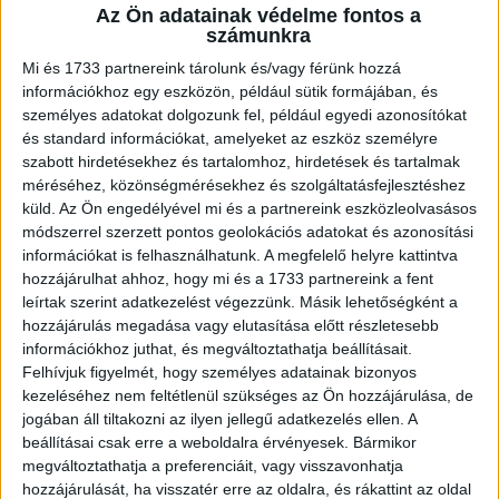
Az Ön adatainak védelme fontos a
A piacelemzési tevékenység során több, a jelentős piaci
számunkra
erejű szolgáltatóra vonatkozó kötelezettségeket
Mi és 1733 partnereink tárolunk és/vagy férünk hozzá
tartalmazó határozattervezetet készítenek („Helyhez
információkhoz egy eszközön, például sütik formájában, és
kötött helyi hozzáférés nagykereskedelmi biztosítása",
személyes adatokat dolgozunk fel, például egyedi azonosítókat
„Központi hozzáférés helyhez kötött nagykereskedelmi
és standard információkat, amelyeket az eszköz személyre
biztosítása tömegpiaci termékekhez"), amelyeket
szabott hirdetésekhez és tartalomhoz, hirdetések és tartalmak
várhatóan 2022 második felében tesznek közzé.
méréséhez, közönségmérésekhez és szolgáltatásfejlesztéshez
küld.
Az Ön engedélyével mi és a partnereink eszközleolvasásos
módszerrel szerzett pontos geolokációs adatokat és azonosítási
információkat is felhasználhatunk. A megfelelő helyre kattintva
A Hír-Közmű Projektben a Hír-Közmű 1.0
hozzájárulhat ahhoz, hogy mi és a 1733 partnereink a fent
keretrendszer elindítása, üzembe állítása is
leírtak szerint adatkezelést végezzünk. Másik lehetőségként a
szerepel a célok között. Olyan elektronikus
hozzájárulás megadása vagy elutasítása előtt részletesebb
tervkezelő informatikai rendszert hoznak létre,
információkhoz juthat, és megváltoztathatja beállításait.
Felhívjuk figyelmét, hogy személyes adatainak bizonyos
amely biztosítja majd az építésügyi hatósági
kezeléséhez nem feltétlenül szükséges az Ön hozzájárulása, de
eljárások elektronikus adatfogadását és az eljárások
jogában áll tiltakozni az ilyen jellegű adatkezelés ellen. A
lefolytatásának támogatását, illetve a beérkező
beállításai csak erre a weboldalra érvényesek. Bármikor
hírközlési infrastruktúraadatokból az Egységes
megváltoztathatja a preferenciáit, vagy visszavonhatja
hozzájárulását, ha visszatér erre az oldalra, és rákattint az oldal
Hírközlési Objektummodellnek megfelelő