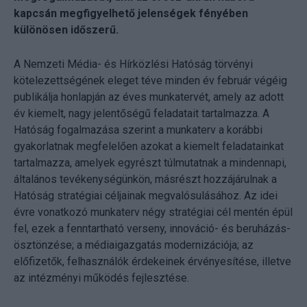
kapcsán megfigyelhető jelenségek fényében
különösen időszerű.
A Nemzeti Média- és Hírközlési Hatóság törvényi
kötelezettségének eleget téve minden év február végéig
publikálja honlapján az éves munkatervét, amely az adott
év kiemelt, nagy jelentőségű feladatait tartalmazza. A
Hatóság fogalmazása szerint a munkaterv a korábbi
gyakorlatnak megfelelően azokat a kiemelt feladatainkat
tartalmazza, amelyek egyrészt túlmutatnak a mindennapi,
általános tevékenységünkön, másrészt hozzájárulnak a
Hatóság stratégiai céljainak megvalósulásához. Az idei
évre vonatkozó munkaterv négy stratégiai cél mentén épül
fel, ezek a fenntartható verseny, innováció- és beruházás-
ösztönzése; a médiaigazgatás modernizációja; az
előfizetők, felhasználók érdekeinek érvényesítése, illetve
az intézményi működés fejlesztése.