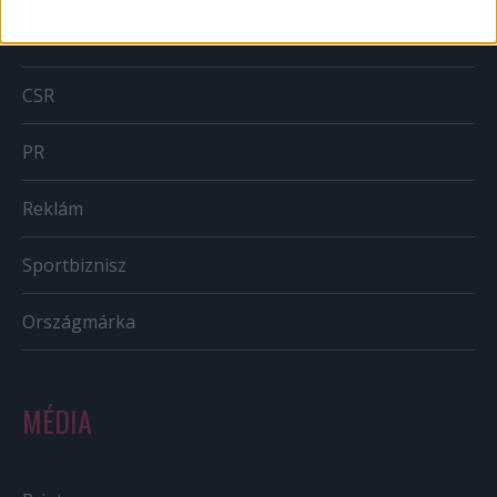
BTL
CSR
PR
Reklám
Sportbiznisz
Országmárka
MÉDIA