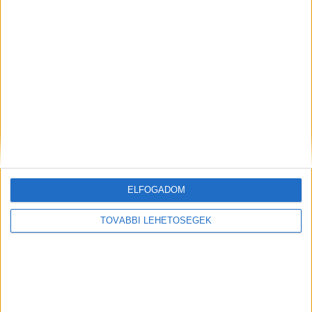
Márciusban indul az RTL Klub új sorozata
CÍMKÉK
dezinformáció
munkaterv
NMHH
videómegosztóplatform-szolgáltatók
ELFOGADOM
TOVÁBBI LEHETŐSÉGEK
Facebook
Email
Előző cikk
Következő cikk