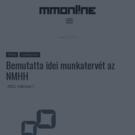
- HIRDETÉS -
Média
Szabályozás
Bemutatta idei munkatervét az
NMHH
2022. március 1.