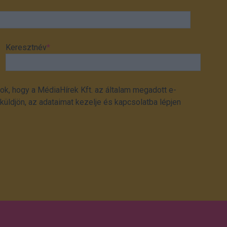
Keresztnév
*
ok, hogy a MédiaHírek Kft. az általam megadott e-
üldjön, az adataimat kezelje és kapcsolatba lépjen