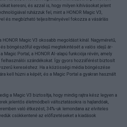
ókat keresni, és azzal is, hogy milyen kihívásokat jelent
 technológiával ruházzuk fel, mint a HONOR Magic V3,
vel és megbízható teljesítményével fokozza a vásárlás
, a HONOR Magic V3 okosabb megoldást kínál. Nagyméretű,
 és böngészőfül egyidejű megtekintését a valós idejű ár-
 Magic Portal, a HONOR AI-alapú funkciója révén, amely
 a felhasználói szándékokat. Így gyors hozzáférést biztosít
gyszerű kereséshez. Ha a közösségi média böngészése
a kell húzni a képét, és a Magic Portal a gyakran használt
ig a Magic V3 biztosítja, hogy mindig rajtra kész legyen a
erek jelentős életmódbeli változtatásokra is hajlandóak,
eremben való étkezést, 34%-uk lemondana az elviteles
gyedük csökkentené az előfizetéseket a kiadások