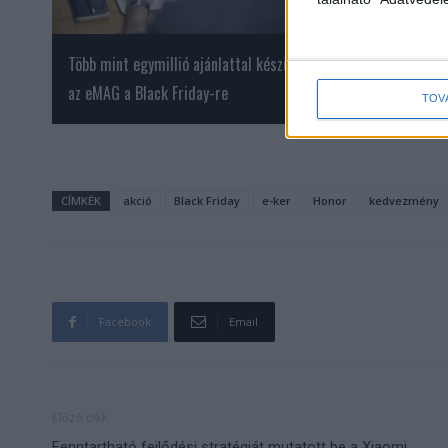
Több mint egymillió ajánlattal készül
Ennyit költenének a
az eMAG a Black Friday-re
karácsonyra
TOV
CÍMKÉK
akció
Black Friday
e-ker
Honor
kedvezmény
Facebook
Email
Előző cikk
Fenntartható fejlődési stratégiát mutatott be a Xiaomi