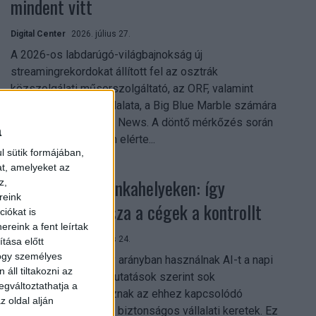
mindent vitt
Digital Center
2026. július 27.
A 2026-os labdarúgó-világbajnokság új
streamingrekordokat állított fel az osztrák
közszolgálati műsorszolgáltató, az ORF, valamint
technológiai leányvállalata, a Big Blue Marble számára
– írja a Broadband TV News. A döntő mérkőzés során
a
az átlagos nézőszám elérte...
l sütik formájában,
at, amelyeket az
Shadow AI a munkahelyeken: így
z,
reink
szerezhetik vissza a cégek a kontrollt
iókat is
reink a fent leírtak
Digital Center
2026. július 24.
tása előtt
hogy személyes
A munkavállalók nagy arányban használnak AI-t a napi
áll tiltakozni az
munkában, ám friss kutatások szerint sok
egváltoztathatja a
szervezetnél hiányoznak az ehhez kapcsolódó
z oldal alján
világos irányelvek és biztonságos vállalati keretek. Ez