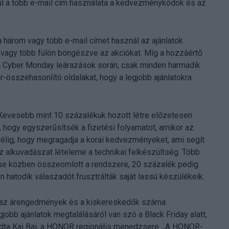
ául a több e-mail cím használata a kedvezménykódok és az
 három vagy több e-mail címet használ az ajánlatok
 vagy több fülön böngészve az akciókat. Míg a hozzáértő
 a Cyber Monday leárazások során, csak minden harmadik
r-összehasonlító oldalakat, hogy a legjobb ajánlatokra
 Kevesebb mint 10 százalékuk hozott létre előzetesen
 hogy egyszerűsítsék a fizetési folyamatot, amikor az
félig, hogy megragadja a korai kedvezményeket, ami segít
 alkuvadászat lételeme a technikai felkészültség. Több
ése közben összeomlott a rendszere, 20 százalék pedig
 hatodik válaszadót frusztrálták saját lassú készülékeik.
vel az árengedmények és a kiskereskedők száma
jobb ajánlatok megtalálásáról van szó a Black Friday alatt,
ondta Kai Bai, a HONOR regionális menedzsere. „A HONOR-