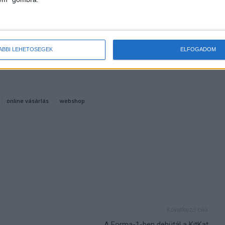
 magyarok az idei
Kimondottan szorossá vált a
nézettségi verseny
ÁBBI LEHETŐSÉGEK
ELFOGADOM
online vásárlás
webshop
Következő cikk
A Forma-1-ben debütál a KitKat