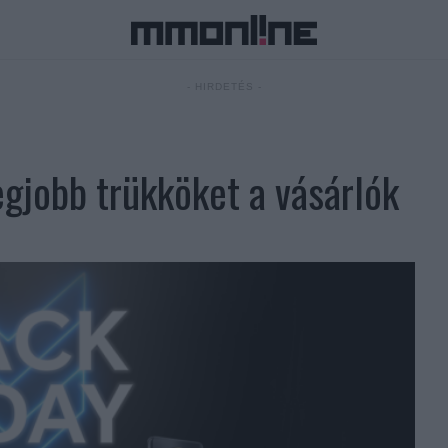
- HIRDETÉS -
legjobb trükköket a vásárlók