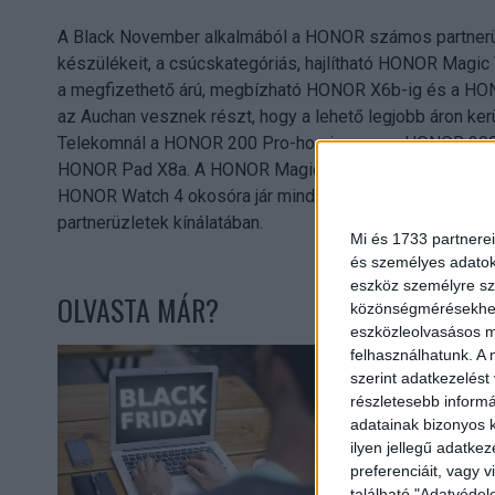
A Black November alkalmából a HONOR számos partnerü
készülékeit, a csúcskategóriás, hajlítható HONOR Magi
a megfizethető árú, megbízható HONOR X6b-ig és a HONO
az Auchan vesznek részt, hogy a lehető legjobb áron k
Telekomnál a HONOR 200 Pro-hoz ingyenes HONOR 200 L
HONOR Pad X8a. A HONOR Magic6 Lite-hoz ajándék HONO
HONOR Watch 4 okosóra jár minden HONOR 200 Pro-hoz.
partnerüzletek kínálatában.
Mi és 1733 partnerei
és személyes adatoka
eszköz személyre sz
OLVASTA MÁR?
közönségmérésekhez 
eszközleolvasásos mó
felhasználhatunk. A 
szerint adatkezelést
részletesebb informác
adatainak bizonyos k
ilyen jellegű adatke
preferenciáit, vagy v
található "Adatvéde