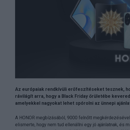
Az európaiak rendkívüli erőfeszítéseket tesznek, ho
rávilágít arra, hogy a Black Friday őrületébe kevere
amelyekkel nagyokat lehet spórolni az ünnepi ajánla
A HONOR megbízásából, 9000 felnőtt megkérdezésével 
elismerte, hogy nem tud ellenállni egy jó ajánlatnak, és m