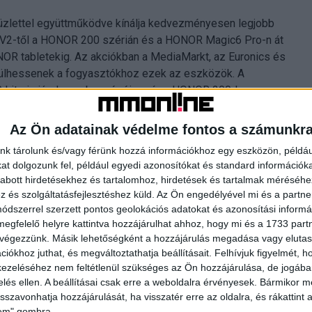
zlettel együttműködve kínálja kedvezményesen legjobb
c V2-től a HONOR 200 szérián és a HONOR Magic6 Pro-n át
R tabletekig. Az akciókban a MediaMarkt, az Euronics és
erülhessenek a fogyasztókhoz ezek az eszközök. A
ite is jár december végéig, míg a HONOR 200-hoz egy
R Band 9 okoskarkötő jár. A Yettelnél november 14-éig
 Részletek a konkrét termékekről és kedvezményekről a
Az Ön adatainak védelme fontos a számunkr
nk tárolunk és/vagy férünk hozzá információkhoz egy eszközön, példáu
t dolgozunk fel, például egyedi azonosítókat és standard információk
abott hirdetésekhez és tartalomhoz, hirdetések és tartalmak méréséhe
és szolgáltatásfejlesztéshez küld.
Az Ön engedélyével mi és a partne
dszerrel szerzett pontos geolokációs adatokat és azonosítási informác
megfelelő helyre kattintva hozzájárulhat ahhoz, hogy mi és a 1733 partne
 végezzünk. Másik lehetőségként a hozzájárulás megadása vagy elutasí
iókhoz juthat, és megváltoztathatja beállításait.
Felhívjuk figyelmét, 
ezeléséhez nem feltétlenül szükséges az Ön hozzájárulása, de jogában 
zelés ellen. A beállításai csak erre a weboldalra érvényesek. Bármikor m
isszavonhatja hozzájárulását, ha visszatér erre az oldalra, és rákattint a
lem" gombra.