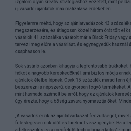
izgalom olyan kreatív stratégiákhoz vezetett, mint péld
új vásárlói ajánlatok maximalizálása érdekében.
Figyelemre méltó, hogy az ajánlatvadászok 43 százaléka
megszerzésére, és átlagosan közel három órát tölt el öt
vásárlók 41 százaléka vásárolt már a Black Friday vagy
tervezi meg előre a vásárlást, és egynegyedük használ á
csaphasson le.
Sok vásárló azonban kihagyja a legfontosabb trükköket.
fiókot a nagyobb kereskedőknél, ami biztos módja annak,
ajánlatok életbe lépnek. Csak 15 százalék marad fenn éj
beszerezni a népszerű, de gyorsan fogyó termékeket. Az
mint harmada számolt be arról, hogy az ajánlatok keres
úgy érezte, hogy a bőség zavara nyomasztja őket. Minden
„A vásárlók érzik az ajánlatvadászat feszültségét, mi
feleslegesen sok időt és türelmet vesz igénybe. Ha a leg
a felkészülés és a megfelelő technológia a kulcs” - m