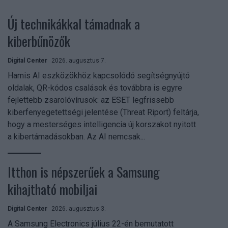
Új technikákkal támadnak a
kiberbűnözők
Digital Center
2026. augusztus 7.
Hamis AI eszközökhöz kapcsolódó segítségnyújtó
oldalak, QR-kódos csalások és továbbra is egyre
fejlettebb zsarolóvírusok: az ESET legfrissebb
kiberfenyegetettségi jelentése (Threat Riport) feltárja,
hogy a mesterséges intelligencia új korszakot nyitott
a kibertámadásokban. Az AI nemcsak...
Itthon is népszerűek a Samsung
kihajtható mobiljai
Digital Center
2026. augusztus 3.
A Samsung Electronics július 22-én bemutatott