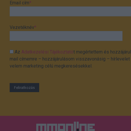
Email cím
*
Vezetéknév
*
Az
Adatkezelési Tájékoztató
t megértettem és hozzájárul
mail címemre – hozzájárulásom visszavonásig – hírlevelet k
velem marketing célú megkeresésekkel.