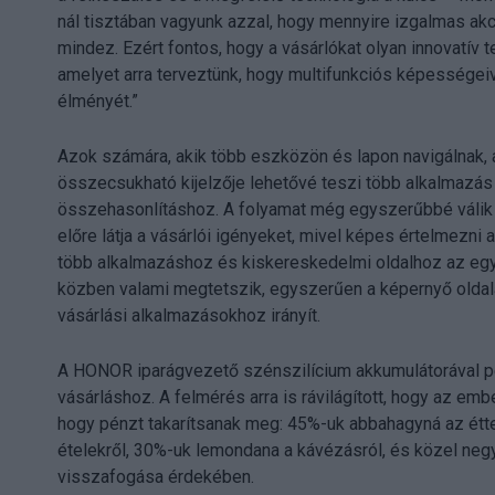
nál tisztában vagyunk azzal, hogy mennyire izgalmas akci
mindez. Ezért fontos, hogy a vásárlókat olyan innovatív
amelyet arra terveztünk, hogy multifunkciós képességei
élményét.”
Azok számára, akik több eszközön és lapon navigálnak
összecsukható kijelzője lehetővé teszi több alkalmazás
összehasonlításhoz. A folyamat még egyszerűbbé válik a
előre látja a vásárlói igényeket, mivel képes értelmezni
több alkalmazáshoz és kiskereskedelmi oldalhoz az e
közben valami megtetszik, egyszerűen a képernyő oldalár
vásárlási alkalmazásokhoz irányít.
A HONOR iparágvezető szénszilícium akkumulátorával ped
vásárláshoz. A felmérés arra is rávilágított, hogy az emb
hogy pénzt takarítsanak meg: 45%-uk abbahagyná az étt
ételekről, 30%-uk lemondana a kávézásról, és közel ne
visszafogása érdekében.