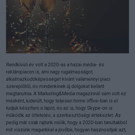
Rendkívüli év volt a 2020-as a hazai média- és
reklámpiacon is, ami nagy rugalmasságot,
alkalmazkodóképességet kívánt valamennyi piaci
szereplőtől, és mindenkinek új dolgokat kellett
megtanulnia. A Marketing&Media magazinnál sem volt ez
másként, kiderült, hogy teljesen home office-ban is el
tudjuk készíteni a lapot, és az is, hogy Skype-on is
működik az ötletelés, a szerkesztőségi értekezlet. Az
pedig már csak rajtunk múlik, hogy a 2020-ban tanultakból
mit viszünk magunkkal a jövőbe, hogyan hasznosítjuk azt,