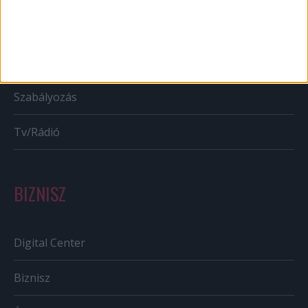
Bulvár
Out of home
Szabályozás
Tv/Rádió
BIZNISZ
Digital Center
Biznisz