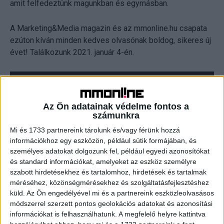
amit felfedeztünk magunkban és egymásban.
A Marketing&Media magazin és az mmonline.hu csapata
ezúton kíván minden kedves olvasónak boldog, sikeres új
évet! Találkozunk 2021. január 4-én.
Az Ön adatainak védelme fontos a
számunkra
Mi és 1733 partnereink tárolunk és/vagy férünk hozzá
információkhoz egy eszközön, például sütik formájában, és
személyes adatokat dolgozunk fel, például egyedi azonosítókat
és standard információkat, amelyeket az eszköz személyre
szabott hirdetésekhez és tartalomhoz, hirdetések és tartalmak
méréséhez, közönségmérésekhez és szolgáltatásfejlesztéshez
küld.
Az Ön engedélyével mi és a partnereink eszközleolvasásos
módszerrel szerzett pontos geolokációs adatokat és azonosítási
információkat is felhasználhatunk. A megfelelő helyre kattintva