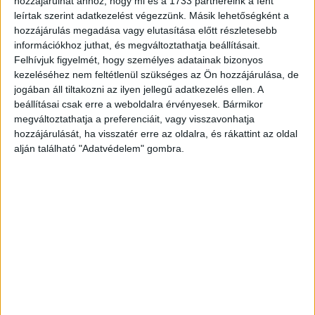
hozzájárulhat ahhoz, hogy mi és a 1733 partnereink a fent
leírtak szerint adatkezelést végezzünk. Másik lehetőségként a
CÍMKÉK
boldog új évet
home office
Marketting&Media
hozzájárulás megadása vagy elutasítása előtt részletesebb
mmonline.hu
Skype
információkhoz juthat, és megváltoztathatja beállításait.
Felhívjuk figyelmét, hogy személyes adatainak bizonyos
kezeléséhez nem feltétlenül szükséges az Ön hozzájárulása, de
jogában áll tiltakozni az ilyen jellegű adatkezelés ellen. A
beállításai csak erre a weboldalra érvényesek. Bármikor
Facebook
Email
megváltoztathatja a preferenciáit, vagy visszavonhatja
hozzájárulását, ha visszatér erre az oldalra, és rákattint az oldal
alján található "Adatvédelem" gombra.
Előző cikk
Következő cikk
Tizenhat csatornával bővül a
Drámai fordulatok az
UPC Direct kínálata
ingatlanpiacon
KAPCSOLÓDÓ CIKKEK
MORE FROM AUTHOR
Tippek a biztonságos nyári netezéshez