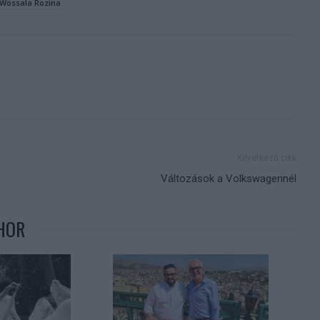
Wossala Rozina
Következő cikk
Változások a Volkswagennél
HOR