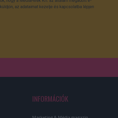
ok, hogy a MédiaHírek Kft. az általam megadott e-
üldjön, az adataimat kezelje és kapcsolatba lépjen
INFORMÁCIÓK
Marketing & Média magazin