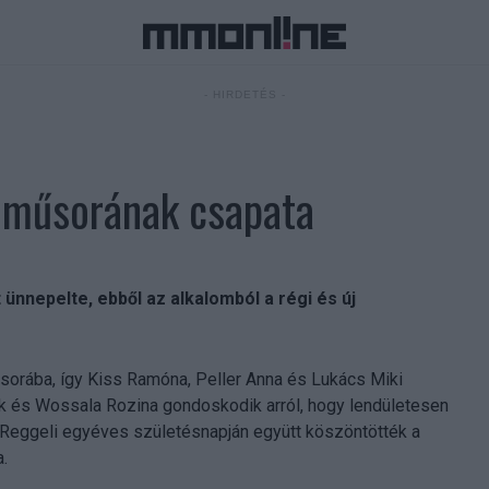
- HIRDETÉS -
i műsorának csapata
nnepelte, ebből az alkalomból a régi és új
sorába, így Kiss Ramóna, Peller Anna és Lukács Miki
rk és Wossala Rozina gondoskodik arról, hogy lendületesen
 a Reggeli egyéves születésnapján együtt köszöntötték a
.