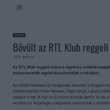
Tv/Rádió
Bővült az RTL Klub reggel
2018. április 16.
Az RTL Klub reggeli műsora egyéves születésnapját ü
műsorvezetők együtt köszöntötték a nézőket.
Az elmúlt hetekben új házigazdák érkeztek a Reggeli mű
mellett ezentúl Peller Mariann, Papp Gergő, Lakatos Má
induljon a nap. A régi és új műsorvezetők április 16-án,
nézőket és fergeteges hangulatot varázsoltak a stúdióba