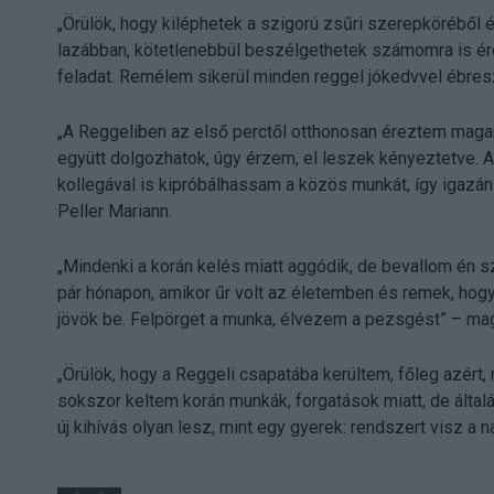
„Örülök, hogy kiléphetek a szigorú zsűri szerepköréből
lazábban, kötetlenebbül beszélgethetek számomra is ér
feladat. Remélem sikerül minden reggel jókedvvel ébres
„A Reggeliben az első perctől otthonosan éreztem maga
együtt dolgozhatok, úgy érzem, el leszek kényeztetve. A
kollegával is kipróbálhassam a közös munkát, így igazá
Peller Mariann.
„Mindenki a korán kelés miatt aggódik, de bevallom én sz
pár hónapon, amikor űr volt az életemben és remek, ho
jövök be. Felpörget a munka, élvezem a pezsgést” – ma
„Örülök, hogy a Reggeli csapatába kerültem, főleg azért
sokszor keltem korán munkák, forgatások miatt, de álta
új kihívás olyan lesz, mint egy gyerek: rendszert visz a