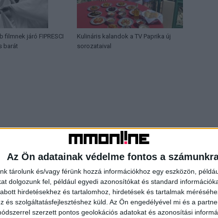
b filmnek járó FIPRESCI
Kulináris kalandok a TV Paprika új
s barát
sorozataival
Az Ön adatainak védelme fontos a számunkr
nk tárolunk és/vagy férünk hozzá információkhoz egy eszközön, példáu
t dolgozunk fel, például egyedi azonosítókat és standard információk
abott hirdetésekhez és tartalomhoz, hirdetések és tartalmak méréséhe
és szolgáltatásfejlesztéshez küld.
Az Ön engedélyével mi és a partne
dszerrel szerzett pontos geolokációs adatokat és azonosítási informác