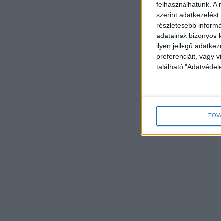
felhasználhatunk. A 
szerint adatkezelést
részletesebb informác
adatainak bizonyos k
ilyen jellegű adatke
preferenciáit, vagy v
található "Adatvéde
TOV