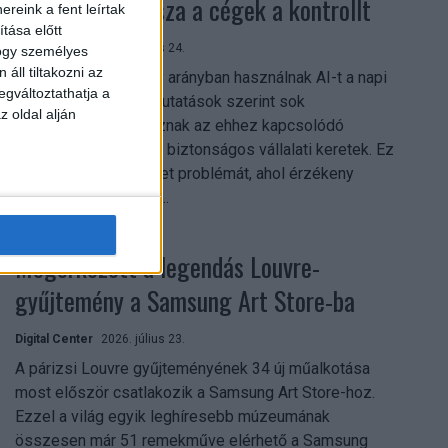
szerezhetik vissza a cégek a kontrollt
reink a fent leírtak
tása előtt
Digital Center
2026. július 24.
hogy személyes
áll tiltakozni az
A munkavállalók nagy arányban használnak AI-t a napi
egváltoztathatja a
munkában, ám friss kutatások szerint sok
z oldal alján
szervezetnél hiányoznak az ehhez kapcsolódó
világos irányelvek és biztonságos vállalati keretek. Ez
különösen ott jelenthet problémát, ahol érzékeny
üzleti információkkal...
Megérkezett a legendás Louvre-
gyűjtemény a Samsung Art Store-ba
Digital Center
2026. július 23.
A párizsi Louvre gyűjteményének 34 új műalkotása
most először csatlakozik a Samsung Art Store-hoz.
Ezzel a világ egyik leghíresebb múzeumának
összesen már 51 remekműve elérhető a Samsung