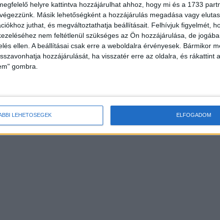
megfelelő helyre kattintva hozzájárulhat ahhoz, hogy mi és a 1733 partne
 végezzünk. Másik lehetőségként a hozzájárulás megadása vagy elutasí
iókhoz juthat, és megváltoztathatja beállításait.
Felhívjuk figyelmét, 
ezeléséhez nem feltétlenül szükséges az Ön hozzájárulása, de jogában 
zelés ellen. A beállításai csak erre a weboldalra érvényesek. Bármikor m
isszavonhatja hozzájárulását, ha visszatér erre az oldalra, és rákattint a
lem" gombra.
ÁBBI LEHETŐSÉGEK
ELFOGADOM