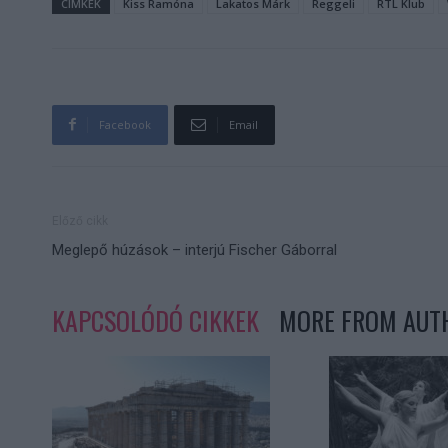
CÍMKÉK
Kiss Ramóna
Lakatos Márk
Reggeli
RTL Klub
Facebook
Email
Előző cikk
Meglepő húzások – interjú Fischer Gáborral
KAPCSOLÓDÓ CIKKEK
MORE FROM AUT