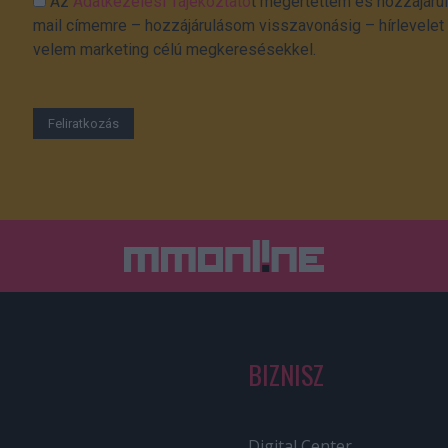
Az
Adatkezelési Tájékoztató
t megértettem és hozzájárul
mail címemre – hozzájárulásom visszavonásig – hírlevelet k
velem marketing célú megkeresésekkel.
BIZNISZ
Digital Center