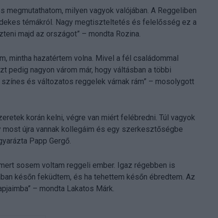
 és megmutathatom, milyen vagyok valójában. A Reggeliben
dekes témákról. Nagy megtiszteltetés és felelősség ez a
zteni majd az országot” – mondta Rozina.
m, mintha hazatértem volna. Mivel a fél családommal
zt pedig nagyon várom már, hogy váltásban a többi
n színes és változatos reggelek várnak rám” – mosolygott
eretek korán kelni, végre van miért felébredni. Túl vagyok
gy most újra vannak kollegáim és egy szerkesztőségbe
gyarázta Papp Gergő.
, mert sosem voltam reggeli ember. Igaz régebben is
lában későn feküdtem, és ha tehettem későn ébredtem. Az
 napjaimba” – mondta Lakatos Márk.