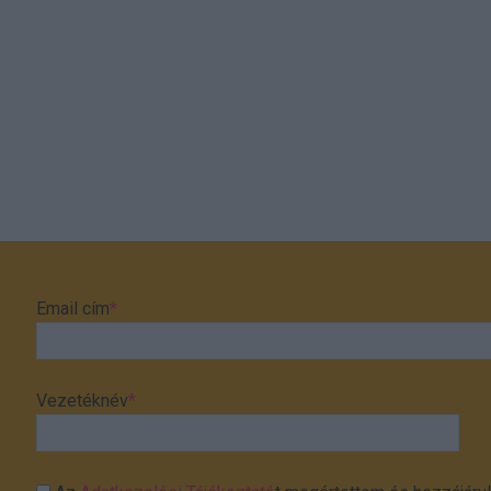
Email cím
*
Vezetéknév
*