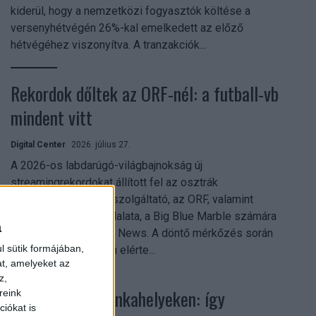
kiderül, hogy a nemzetközi fogyasztók költése a
versenyhétvégén 26%-kal emelkedett az előző
hétvégéhez viszonyítva. A tranzakciók...
Rekordok dőltek az ORF-nél: a futball-vb
mindent vitt
Digital Center
2026. július 27.
A 2026-os labdarúgó-világbajnokság új
streamingrekordokat állított fel az osztrák
közszolgálati műsorszolgáltató, az ORF, valamint
technológiai leányvállalata, a Big Blue Marble számára
a
– írja a Broadband TV News. A döntő mérkőzés során
l sütik formájában,
az átlagos nézőszám elérte...
at, amelyeket az
z,
Shadow AI a munkahelyeken: így
reink
iókat is