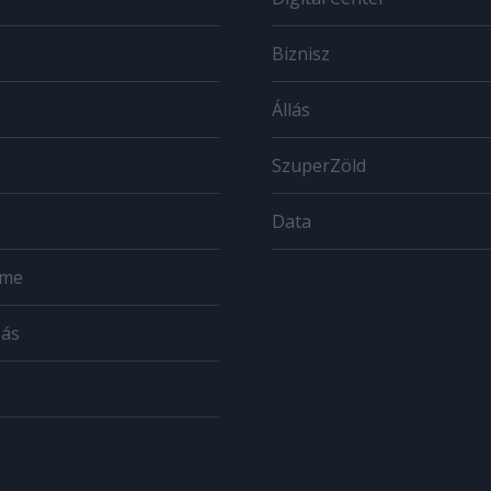
Biznisz
Állás
SzuperZöld
Data
ome
zás