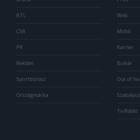
BTL
Web
CSR
Mobil
PR
Karrier
Reklám
Bulvár
Sportbiznisz
Out of h
Országmárka
Szabályo
Tv/Rádió