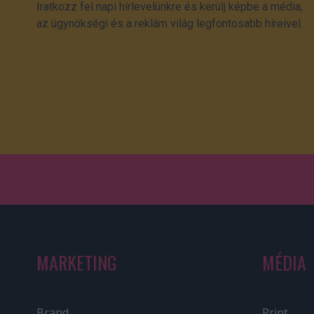
Iratkozz fel napi hírlevelünkre és kerülj képbe a média,
az ügynökségi és a reklám világ legfontosabb híreivel.
MARKETING
MÉDIA
Brand
Print