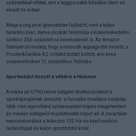
százalékkal nőttek, ami a leggyorsabb bővülési ütem az
elmúlt tíz évben.
Maga a cég jóval gyorsabban fejlődött, mint a teljes
hirdetési piac, illetve jócskán felülmúlja a kiskereskedelmi
szektor 20,6 százalékos növekedését is. Az Amazon
fölényét jól mutatja, hogy a második legnagyobb hirdető, a
Procter&Gamble 8,2 milliárd dollárt költött, ami éves
összevetésben 12 százalékos fejlődés.
Sportmódot hozott a vébére a Hisense
A márka az U7HQ névre hallgató tévékészülékét a
sportrajongóknak tervezte: a focivébé hivatalos modellje
több mint egymilliárd színárnyalatot képes megjeleníteni
és minden eddiginél részletesebb képet ad. A zavartalan
meccsnézéshez a televízió 120 Hz-es képfrissítési
technológiát és külön sportmódot kínál.