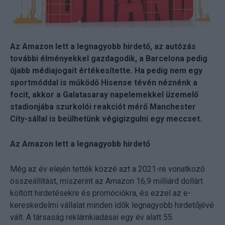
Az Amazon lett a legnagyobb hirdető, az autózás
további élményekkel gazdagodik, a Barcelona pedig
újabb médiajogait értékesítette. Ha pedig nem egy
sportmóddal is működő Hisense tévén néznénk a
focit, akkor a Galatasaray napelemekkel üzemelő
stadionjába szurkolói reakciót mérő Manchester
City-sállal is beülhetünk végigizgulni egy meccset.
Az Amazon lett a legnagyobb hirdető
Még az év elején tették közzé azt a 2021-re vonatkozó
összeállítást, miszerint az Amazon 16,9 milliárd dollárt
költött hirdetésekre és promóciókra, és ezzel az e-
kereskedelmi vállalat minden idők legnagyobb hirdetőjévé
vált. A társaság reklámkiadásai egy év alatt 55