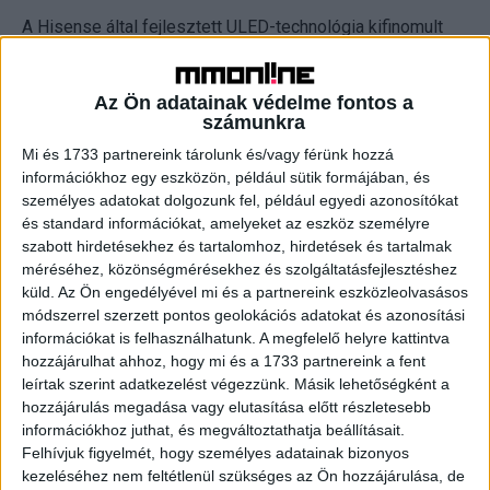
A Hisense által fejlesztett ULED-technológia kifinomult
kontrasztokkal és minden eddiginél nagyobb
részletességgel biztosítja a páratlan képminőséget, akár
Az Ön adatainak védelme fontos a
természetfilm, gasztroműsor vagy focimeccs megy a
számunkra
tévén.
Mi és 1733 partnereink tárolunk és/vagy férünk hozzá
információkhoz egy eszközön, például sütik formájában, és
Értékesíti médiajogait a Barcelona
személyes adatokat dolgozunk fel, például egyedi azonosítókat
és standard információkat, amelyeket az eszköz személyre
Folytatja közvetítési jogai eladását az FC Barcelona, a
szabott hirdetésekhez és tartalomhoz, hirdetések és tartalmak
katalán klub 300 millió euróért értékesítette a LaLiga Tv-s
méréséhez, közönségmérésekhez és szolgáltatásfejlesztéshez
jogokat egy amerikai magántőkecsoportnak. Erre azért is
küld.
Az Ön engedélyével mi és a partnereink eszközleolvasásos
módszerrel szerzett pontos geolokációs adatokat és azonosítási
van szükség, mert a világ egyik legismertebb futballklubja
információkat is felhasználhatunk. A megfelelő helyre kattintva
hatalmas, több mint egymilliárd eurós adósságot
hozzájárulhat ahhoz, hogy mi és a 1733 partnereink a fent
halmozott fel. A vevő a Sixth Street, amely ezzel az
leírtak szerint adatkezelést végezzünk. Másik lehetőségként a
ügylettel 15 százalékos részesedést szerzett a
hozzájárulás megadása vagy elutasítása előtt részletesebb
Barcelona LaLiga Tv-jogaiból.
információkhoz juthat, és megváltoztathatja beállításait.
Felhívjuk figyelmét, hogy személyes adatainak bizonyos
kezeléséhez nem feltétlenül szükséges az Ön hozzájárulása, de
Az amerikai társaság korábban már megvett 10