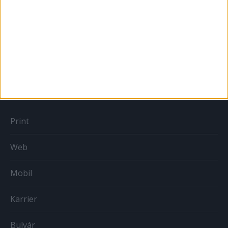
Sportbiznisz
Országmárka
MÉDIA
Print
Web
Mobil
Karrier
Bulvár