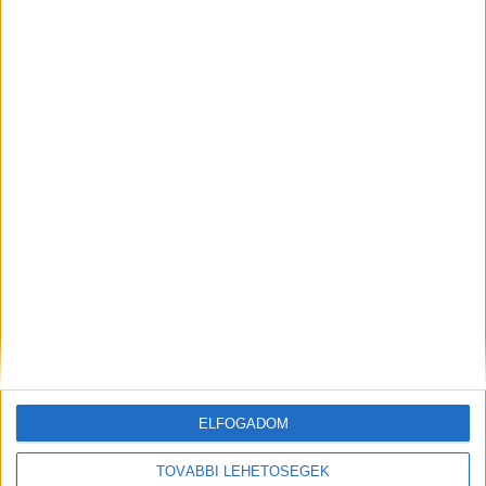
Korábbi adások
A rovat támogatói:
ELFOGADOM
TOVÁBBI LEHETŐSÉGEK