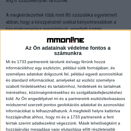
alig 6 százaléknyian tartoznak.
A megkérdezettek több mint 80 százaléka egyetértett
abban, hogy a készpénznél sokkal kényelmesebbek a
készpénzmentes megoldások, emellett szinte
ugyanennyien biztonságosabbnak is tartják az
elektronikus fizetést. Minden egyes vizsgált országban a
Az Ön adatainak védelme fontos a
fent említett két tényező – kényelem és biztonság – áll
számunkra
az előnyöket és érveket felsorakoztató lista első két
Mi és 1733 partnereink tárolunk és/vagy férünk hozzá
helyén. (Csehországban, Lengyelországban és
információkhoz egy eszközön, például sütik formájában, és
Szlovéniában a szolgáltatás globális elérhetősége
személyes adatokat dolgozunk fel, például egyedi azonosítókat
szerepel a harmadik helyen.)
és standard információkat, amelyeket az eszköz személyre
szabott hirdetésekhez és tartalomhoz, hirdetések és tartalmak
méréséhez, közönségmérésekhez és szolgáltatásfejlesztéshez
küld.
Az Ön engedélyével mi és a partnereink eszközleolvasásos
módszerrel szerzett pontos geolokációs adatokat és azonosítási
információkat is felhasználhatunk. A megfelelő helyre kattintva
A készpénzmentes fizetés népszerűségét látva
hozzájárulhat ahhoz, hogy mi és a 1733 partnereink a fent
nem meglepő, hogy a megkérdezettek többsége
leírtak szerint adatkezelést végezzünk. Másik lehetőségként a
valamennyi országban támogatná, hogy kötelezzék
hozzájárulás megadása vagy elutasítása előtt részletesebb