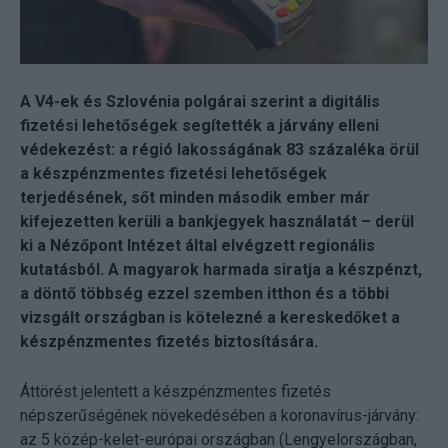
A V4-ek és Szlovénia polgárai szerint a digitális
fizetési lehetőségek segítették a járvány elleni
védekezést: a régió lakosságának 83 százaléka örül
a készpénzmentes fizetési lehetőségek
terjedésének, sőt minden második ember már
kifejezetten kerüli a bankjegyek használatát – derül
ki a Nézőpont Intézet által elvégzett regionális
kutatásból. A magyarok harmada siratja a készpénzt,
a döntő többség ezzel szemben itthon és a többi
vizsgált országban is kötelezné a kereskedőket a
készpénzmentes fizetés biztosítására.
Áttörést jelentett a készpénzmentes fizetés
népszerűségének növekedésében a koronavírus-járvány:
az 5 közép-kelet-európai országban (Lengyelországban,