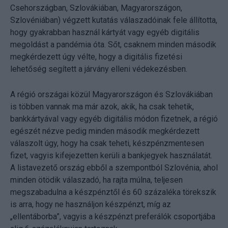
Csehországban, Szlovákiában, Magyarországon,
Szlovéniában) végzett kutatás válaszadóinak fele állította,
hogy gyakrabban használ kártyát vagy egyéb digitális
megoldást a pandémia óta. Sőt, csaknem minden második
megkérdezett úgy vélte, hogy a digitális fizetési
lehetőség segített a járvány elleni védekezésben.
A régió országai közül Magyarországon és Szlovákiában
is többen vannak ma már azok, akik, ha csak tehetik,
bankkártyával vagy egyéb digitális módon fizetnek, a régió
egészét nézve pedig minden második megkérdezett
válaszolt úgy, hogy ha csak teheti, készpénzmentesen
fizet, vagyis kifejezetten kerüli a bankjegyek használatát.
A listavezető ország ebből a szempontból Szlovénia, ahol
minden ötödik válaszadó, ha rajta múlna, teljesen
megszabadulna a készpénztől és 60 százaléka törekszik
is arra, hogy ne használjon készpénzt, míg az
„ellentáborba”, vagyis a készpénzt preferálók csoportjába