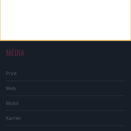
Sportbiznisz
Országmárka
MÉDIA
Print
Web
Mobil
Karrier