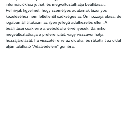
információkhoz juthat, és megváltoztathatja beállításait.
a kereskedőket valamilyen, készpénzmentes
Felhívjuk figyelmét, hogy személyes adatainak bizonyos
fizetési lehetőség biztosítására, illetve egyetért
kezeléséhez nem feltétlenül szükséges az Ön hozzájárulása, de
annak bevezetésével. (Magyarországon 2021.
jogában áll tiltakozni az ilyen jellegű adatkezelés ellen. A
január 1-től az online kasszával rendelkező
beállításai csak erre a weboldalra érvényesek. Bármikor
megváltoztathatja a preferenciáit, vagy visszavonhatja
kereskedőknek biztosítaniuk kell legalább egyféle
hozzájárulását, ha visszatér erre az oldalra, és rákattint az oldal
elektronikus fizetést, a hazai megkérdezettek
alján található "Adatvédelem" gombra.
többsége azonban ezt a kötelezettséget még
szélesebbre terjesztené és valamennyi kereskedő
számára előírná.) A meglévő infrastruktúra
fejlesztésére – a vizsgált öt országból – a
kártyahasználatban amúgy is vezető Szlovéniában
és Csehországban mutatkozik a legnagyobb igény.
Lengyelországban és Szlovéniában a
kártyaelfogadást támogatók aránya kétszeresen
meghaladja azokét, akik szerint nincs erre igény, de
Csehországban is határozott többségben vannak
azok, akik ösztönöznék, hogy a kereskedők számára