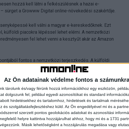
en hozzá kell látni a felkészülésnek a hazai e-
t – sürget a Growww Digital online-növekedési szakértője.
senyképessé kell válni a magyar e-kereskedőknek. Ezt
külföldi piacokra lépéssel lehet elérni. A nemzetközi
 eredményesen fel lehet venni a kesztyűt akár az Amazon
ntjából fontos a nemzetközi terjeszkedés. A külföldi
ntűvé válik a kiszolgálás, az ügyfélszolgálat minősége,
Az Ön adatainak védelme fontos a számunkr
nk tárolunk és/vagy férünk hozzá információkhoz egy eszközön, példáu
t dolgozunk fel, például egyedi azonosítókat és standard információk
abott hirdetésekhez és tartalomhoz, hirdetések és tartalmak méréséhe
a, Szlovákia, Románia, Szlovénia, Horvátország és Szerbia
és szolgáltatásfejlesztéshez küld.
Az Ön engedélyével mi és a partne
bb növekedési potenciállal rendelkező e-kereskedelmi
dszerrel szerzett pontos geolokációs adatokat és azonosítási informác
pni, mint például a német vagy akár a lengyel és cseh
megfelelő helyre kattintva hozzájárulhat ahhoz, hogy mi és a 1731 partne
 végezzünk. Másik lehetőségként a hozzájárulás megadása vagy elutasí