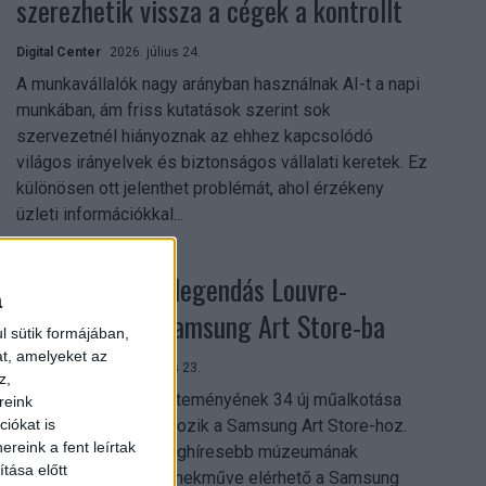
szerezhetik vissza a cégek a kontrollt
Digital Center
2026. július 24.
A munkavállalók nagy arányban használnak AI-t a napi
munkában, ám friss kutatások szerint sok
szervezetnél hiányoznak az ehhez kapcsolódó
világos irányelvek és biztonságos vállalati keretek. Ez
különösen ott jelenthet problémát, ahol érzékeny
üzleti információkkal...
Megérkezett a legendás Louvre-
a
gyűjtemény a Samsung Art Store-ba
l sütik formájában,
at, amelyeket az
Digital Center
2026. július 23.
z,
A párizsi Louvre gyűjteményének 34 új műalkotása
reink
most először csatlakozik a Samsung Art Store-hoz.
iókat is
reink a fent leírtak
Ezzel a világ egyik leghíresebb múzeumának
tása előtt
összesen már 51 remekműve elérhető a Samsung