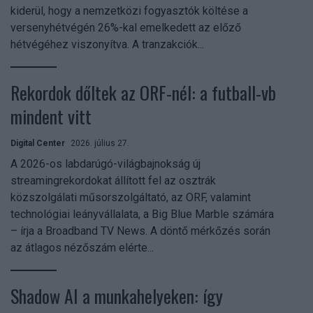
kiderül, hogy a nemzetközi fogyasztók költése a
versenyhétvégén 26%-kal emelkedett az előző
hétvégéhez viszonyítva. A tranzakciók...
Rekordok dőltek az ORF-nél: a futball-vb
mindent vitt
Digital Center
2026. július 27.
A 2026-os labdarúgó-világbajnokság új
streamingrekordokat állított fel az osztrák
közszolgálati műsorszolgáltató, az ORF, valamint
technológiai leányvállalata, a Big Blue Marble számára
– írja a Broadband TV News. A döntő mérkőzés során
az átlagos nézőszám elérte...
Shadow AI a munkahelyeken: így