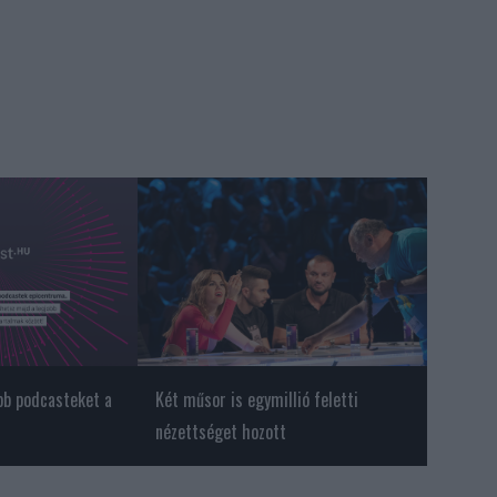
obb podcasteket a
Két műsor is egymillió feletti
nézettséget hozott