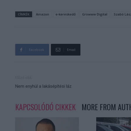
CÍMKÉK
Amazon
e-kereskedő
Growww Digital
Szabó Lás
Facebook
Email
Előző cikk
Nem enyhül a lakásépítési láz
KAPCSOLÓDÓ CIKKEK
MORE FROM AUT