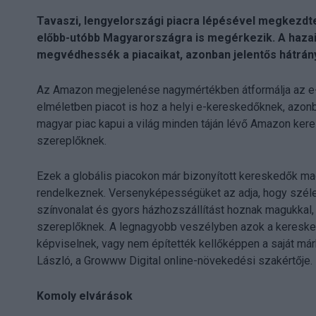
Tavaszi, lengyelországi piacra lépésével megkezdt
előbb-utóbb Magyarországra is megérkezik. A hazai
megvédhessék a piacaikat, azonban jelentős hátrányt
Az Amazon megjelenése nagymértékben átformálja az e-k
elméletben piacot is hoz a helyi e-kereskedőknek, azo
magyar piac kapui a világ minden táján lévő Amazon kere
szereplőknek.
Ezek a globális piacokon már bizonyított kereskedők maga
rendelkeznek. Versenyképességüket az adja, hogy széles
színvonalat és gyors házhozszállítást hoznak magukkal,
szereplőknek. A legnagyobb veszélyben azok a kereske
képviselnek, vagy nem építették kellőképpen a saját márká
László, a Growww Digital online-növekedési szakértője.
Komoly elvárások