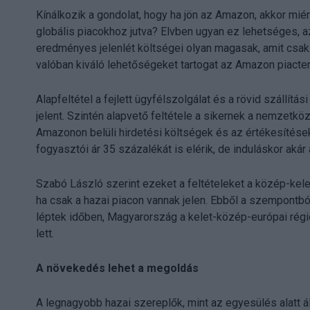
Kínálkozik a gondolat, hogy ha jön az Amazon, akkor miért
globális piacokhoz jutva? Elvben ugyan ez lehetséges, 
eredményes jelenlét költségei olyan magasak, amit csak 
valóban kiváló lehetőségeket tartogat az Amazon piacter
Alapfeltétel a fejlett ügyfélszolgálat és a rövid szállít
jelent. Szintén alapvető feltétele a sikernek a nemzet
Amazonon belüli hirdetési költségek és az értékesítések 
fogyasztói ár 35 százalékát is elérik, de induláskor akár
Szabó László szerint ezeket a feltételeket a közép-kele
ha csak a hazai piacon vannak jelen. Ebből a szempontb
léptek időben, Magyarország a kelet-közép-európai rég
lett.
A növekedés lehet a megoldás
A legnagyobb hazai szereplők, mint az egyesülés alatt 