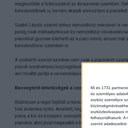
megkezdték a felkészülést az Amazonnal szemben. Sebes
kereskedőknek is, ha nem akarják elveszíteni a piacaika
Szabó László szerint ehhez nemzetközi mércével is ver
pedig csak márkaépítéssel és nemzetközi növekedéssel, 
piacokkal gyorsan elérhető az a piaci méret, amivel már
kereskedőivel szemben is.
A szakértő szerint azonban nem csak a piacméret szempo
piacok eredményes kiszolgálásával javul, nemzetközi szi
ami tovább javítja a versenyképességet.
Kecsegtető lehetőségek a szomszédban
Mi és 1731 partnerei
és személyes adatoka
eszköz személyre sz
Különösen a régió fejlődő e-kereskedelmi piacai irányáb
közönségmérésekhez 
felé érdemes nyitni. Amellett, hogy ez Európa legnagyo
eszközleolvasásos mó
piaca, a kis és közepes szereplőknek könnyebb piacra lé
felhasználhatunk. A 
piacokra, ahol jóval magasabb a belépési küszöb.
szerint adatkezelést