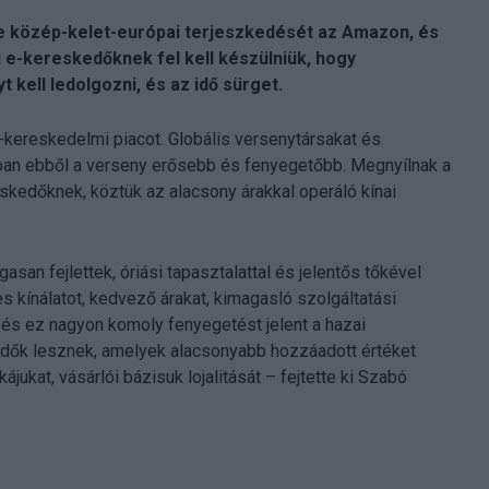
e közép-kelet-európai terjeszkedését az Amazon, és
 e-kereskedőknek fel kell készülniük, hogy
 kell ledolgozni, és az idő sürget.
ereskedelmi piacot. Globális versenytársakat és
nban ebből a verseny erősebb és fenyegetőbb. Megnyílnak a
skedőknek, köztük az alacsony árakkal operáló kínai
san fejlettek, óriási tapasztalattal és jelentős tőkével
 kínálatot, kedvező árakat, kimagasló szolgáltatási
 és ez nagyon komoly fenyegetést jelent a hazai
dők lesznek, amelyek alacsonyabb hozzáadott értéket
jukat, vásárlói bázisuk lojalitását – fejtette ki Szabó