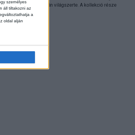
hogy személyes
Electronics platformján világszerte. A kollekció része
áll tiltakozni az
Leonardo...
egváltoztathatja a
z oldal alján