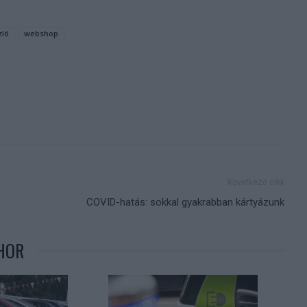
zló
webshop
Következő cikk
COVID-hatás: sokkal gyakrabban kártyázunk
HOR