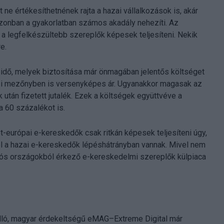
 ne értékesíthetnének rajta a hazai vállalkozások is, akár
azonban a gyakorlatban számos akadály nehezíti. Az
a legfelkészültebb szereplők képesek teljesíteni. Nekik
e.
ási idő, melyek biztosítása már önmagában jelentős költséget
közi mezőnyben is versenyképes ár. Ugyanakkor magasak az
után fizetett jutalék. Ezek a költségek együttvéve a
 a 60 százalékot is.
t-európai e-kereskedők csak ritkán képesek teljesíteni úgy,
ól a hazai e-kereskedők lépéshátrányban vannak. Mivel nem
iós országokból érkező e-kereskedelmi szereplők külpiaca
álló, magyar érdekeltségű eMAG–Extreme Digital már