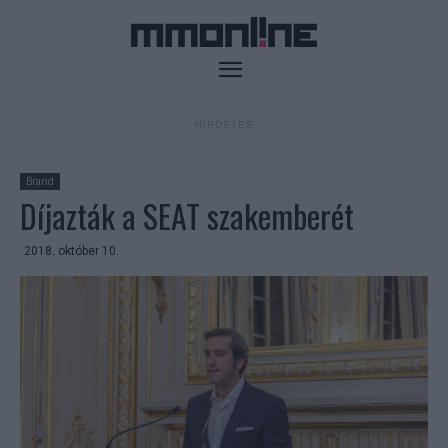
- HIRDETÉS -
Brand
Díjazták a SEAT szakemberét
2018. október 10.