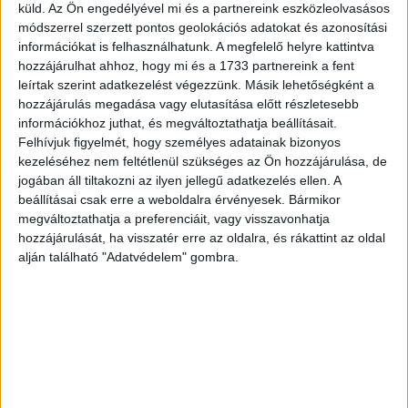
küld.
Az Ön engedélyével mi és a partnereink eszközleolvasásos
módszerrel szerzett pontos geolokációs adatokat és azonosítási
Alejandro Mesonero-Romanos Madridban született 1968-
információkat is felhasználhatunk. A megfelelő helyre kattintva
ban, ipari formatervezés szakon szerzett diplomát a
hozzájárulhat ahhoz, hogy mi és a 1733 partnereink a fent
barcelonai ELISAVA formatervezési főiskolán, majd
leírtak szerint adatkezelést végezzünk. Másik lehetőségként a
master fokozatot szerzett autó formatervezésből a
hozzájárulás megadása vagy elutasítása előtt részletesebb
információkhoz juthat, és megváltoztathatja beállításait.
londoni Royal College of Art-ban.
Felhívjuk figyelmét, hogy személyes adatainak bizonyos
kezeléséhez nem feltétlenül szükséges az Ön hozzájárulása, de
Amióta Alejandro Mesonero-Romanos a SEAT-nál
jogában áll tiltakozni az ilyen jellegű adatkezelés ellen. A
dolgozik, a márka olyan kiemelkedő formatervezési
beállításai csak erre a weboldalra érvényesek. Bármikor
díjakat nyert, mint a 2017-es Red Dot díj, és az
megváltoztathatja a preferenciáit, vagy visszavonhatja
autógyártók márka versenyének díja ugyancsak 2017-ben
hozzájárulását, ha visszatér erre az oldalra, és rákattint az oldal
alján található "Adatvédelem" gombra.
az ötödik generációs Ibizáért, illetve „a legjobb
prototípus” kitüntetés a 2015-ös genfi nemzetközi
autószalonon a SEAT 20V20 tervezéséért. Mindezen túl a
SEAT Arona is elnyerte a Red Dot díjat 2018-ban, az e-
Racer (CUPRA) pedig az autógyártók márkaversenyének
tanulmány-autók kategóriában nyert ugyanebben az évben.