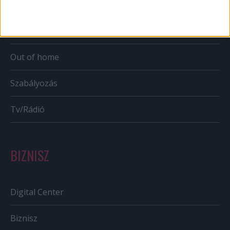
Karrier
Bulvár
Out of home
Szabályozás
Tv/Rádió
BIZNISZ
Digital Center
Biznisz