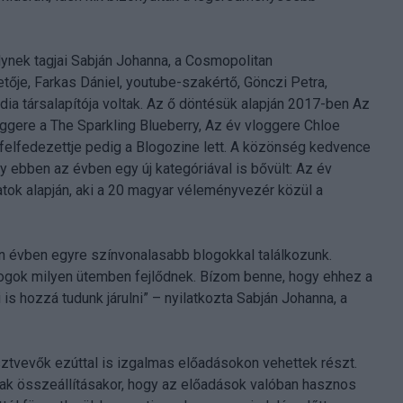
lynek tagjai Sabján Johanna, a Cosmopolitan
ője, Farkas Dániel, youtube-szakértő, Gönczi Petra,
dia társalapítója voltak. Az ő döntésük alapján 2017-ben Az
oggere a The Sparkling Blueberry, Az év vloggere Chloe
felfedezettje pedig a Blogozine lett. A közönség kedvence
ny ebben az évben egy új kategóriával is bővült: Az év
atok alapján, aki a 20 magyar véleményvezér közül a
n évben egyre színvonalasabb blogokkal találkozunk.
logok milyen ütemben fejlődnek. Bízom benne, hogy ehhez a
s hozzá tudunk járulni” – nyilatkozta Sabján Johanna, a
ztvevők ezúttal is izgalmas előadásokon vehettek részt.
ak összeállításakor, hogy az előadások valóban hasznos