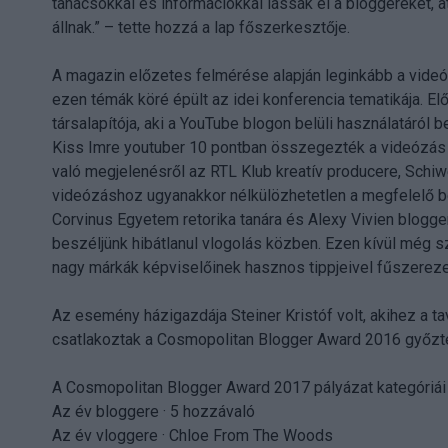
tanácsokkal és információkkal lássák el a bloggereket, at
állnak.” – tette hozzá a lap főszerkesztője.
A magazin előzetes felmérése alapján leginkább a videóg
ezen témák köré épült az idei konferencia tematikája. E
társalapítója, aki a YouTube blogon belüli használatáró
Kiss Imre youtuber 10 pontban összegezték a videózás 
való megjelenésről az RTL Klub kreatív producere, Schiw
videózáshoz ugyanakkor nélkülözhetetlen a megfelelő bes
Corvinus Egyetem retorika tanára és Alexy Vivien blogg
beszéljünk hibátlanul vlogolás közben. Ezen kívül még 
nagy márkák képviselőinek hasznos tippjeivel fűszereze
Az esemény házigazdája Steiner Kristóf volt, akihez a 
csatlakoztak a Cosmopolitan Blogger Award 2016 győz
A Cosmopolitan Blogger Award 2017 pályázat kategóriái 
Az év bloggere · 5 hozzávaló
Az év vloggere · Chloe From The Woods