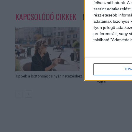
felhasználhatunk. A 
szerint adatkezelést
KAPCSOLÓDÓ CIKKEK
MORE FROM AUT
részletesebb informác
adatainak bizonyos k
ilyen jellegű adatke
preferenciáit, vagy v
található "Adatvéde
TOV
Tippek a biztonságos nyári netezéshez
Vezetékes internet sz
Yettel