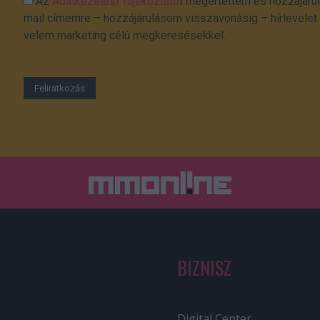
Az
Adatkezelési Tájékoztató
t megértettem és hozzájárul
mail címemre – hozzájárulásom visszavonásig – hírlevelet k
velem marketing célú megkeresésekkel.
BIZNISZ
Digital Center