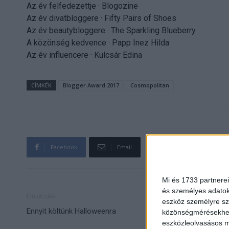
Az év felfedezettje · Blogozine
Az év divatbloggere · Fifty Pairs of Shoes
Az év beautybloggere · The Sparkling Blueberry
A közönség kedvence · Papp Inez Hilda
Az év influencere · Kulcsár Edina
CÍMKÉK
Blogger Award 2017
Cosmopolitan
Facebook
Email
Mi és 1733 partnerei
és személyes adatoka
Előző cikk
eszköz személyre sz
Ennyit költünk Halloweenra
közönségmérésekhez 
eszközleolvasásos mó