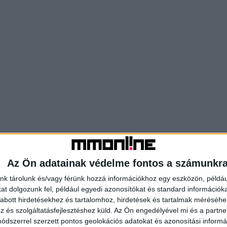
Az Ön adatainak védelme fontos a számunkr
nk tárolunk és/vagy férünk hozzá információkhoz egy eszközön, példáu
t dolgozunk fel, például egyedi azonosítókat és standard információk
Következő cikk
abott hirdetésekhez és tartalomhoz, hirdetések és tartalmak méréséhe
Amazon and Alphabet crushed earnings. What will be the
és szolgáltatásfejlesztéshez küld.
Az Ön engedélyével mi és a partne
next breakout tech company?
dszerrel szerzett pontos geolokációs adatokat és azonosítási informác