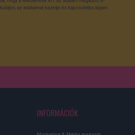
ok, hogy a MédiaHírek Kft. az általam megadott e-
üldjön, az adataimat kezelje és kapcsolatba lépjen
INFORMÁCIÓK
Marketing & Média magazin