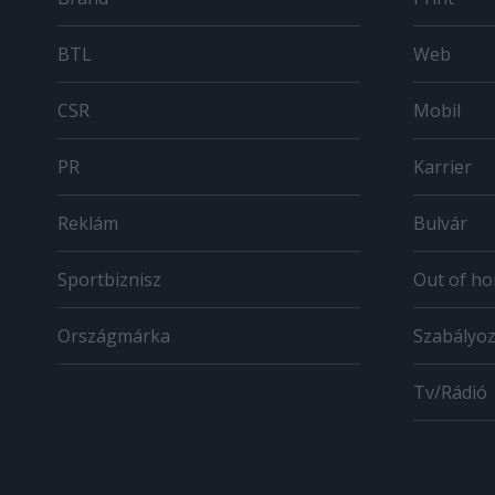
BTL
Web
CSR
Mobil
PR
Karrier
Reklám
Bulvár
Sportbiznisz
Out of h
Országmárka
Szabályo
Tv/Rádió