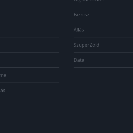
Biznisz
Állás
SzuperZöld
Data
ome
zás