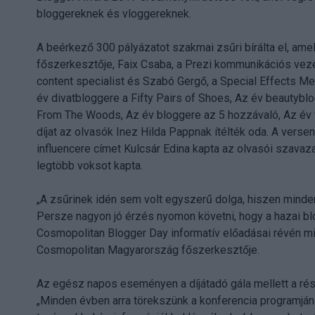
bloggereknek és vloggereknek.
A beérkező 300 pályázatot szakmai zsűri bírálta el, ame
főszerkesztője, Faix Csaba, a Prezi kommunikációs vezet
content specialist és Szabó Gergő, a Special Effects Me
év divatbloggere a Fifty Pairs of Shoes, Az év beautybl
From The Woods, Az év bloggere az 5 hozzávaló, Az év 
díjat az olvasók Inez Hilda Pappnak ítélték oda. A verse
influencere címet Kulcsár Edina kapta az olvasói szavaz
legtöbb voksot kapta.
„A zsűrinek idén sem volt egyszerű dolga, hiszen minde
Persze nagyon jó érzés nyomon követni, hogy a hazai b
Cosmopolitan Blogger Day informatív előadásai révén mi i
Cosmopolitan Magyarország főszerkesztője.
Az egész napos eseményen a díjátadó gála mellett a rés
„Minden évben arra törekszünk a konferencia programján