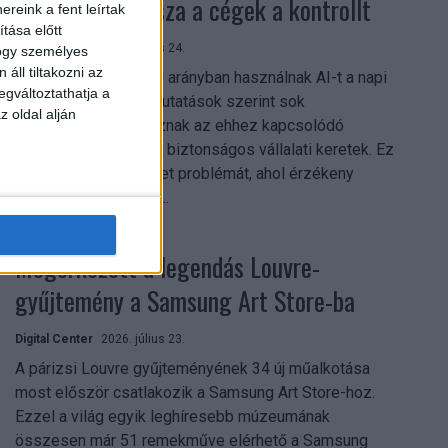
szerezhetik vissza a cégek a kontrollt
reink a fent leírtak
tása előtt
Digital Center
2026. július 24.
hogy személyes
áll tiltakozni az
A munkavállalók nagy arányban használnak AI-t a napi
egváltoztathatja a
munkában, ám friss kutatások szerint sok
z oldal alján
szervezetnél hiányoznak az ehhez kapcsolódó
világos irányelvek és biztonságos vállalati keretek. Ez
különösen ott jelenthet problémát, ahol érzékeny
üzleti információkkal...
Megérkezett a legendás Louvre-
gyűjtemény a Samsung Art Store-ba
Digital Center
2026. július 23.
A párizsi Louvre gyűjteményének 34 új műalkotása
most először csatlakozik a Samsung Art Store-hoz.
Ezzel a világ egyik leghíresebb múzeumának
összesen már 51 remekműve elérhető a Samsung