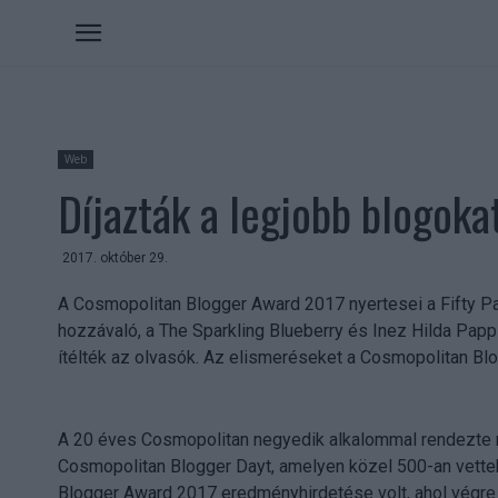
Web
Díjazták a legjobb blogoka
2017. október 29.
A Cosmopolitan Blogger Award 2017 nyertesei a Fifty Pa
hozzávaló, a The Sparkling Blueberry és Inez Hilda Papp l
ítélték az olvasók. Az elismeréseket a Cosmopolitan Blo
A 20 éves Cosmopolitan negyedik alkalommal rendezte m
Cosmopolitan Blogger Dayt, amelyen közel 500-an vette
Blogger Award 2017 eredményhirdetése volt, ahol végre 