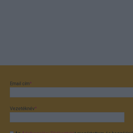
Email cím
*
Vezetéknév
*