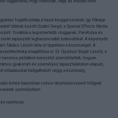
tól függetlenül, hogy rutinosak, vagy az indulás előtt
yártás foglalkoztatja a hazai bloggerszcénát, így főképp
lőadott többek között Szabó Gergő, a Special Effects Media
l beszélt. Továbbá a legismertebb vloggerek, PamKutya és
során tapasztalt leghasznosabb tudnivalókat. A képernyőn
ert-Takács László látta el tippekkel a közönséget. A
zédtechnika elsajátítása is. Dr. Újszászi Bogár László, a
er hasznos példákon keresztül szemléltették, hogyan
számos gyakorlati és személyes tapasztalatokon alapuló,
tt előadásokat hallgathatott végig a közönség.
tavalyi évhez hasonlóan csinos társműsorvezető hölgyek
teseinek személyében.
és nyertesei: