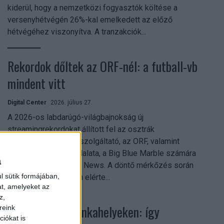
kiderül, hogy a nemzetközi fogyasztók költése a
versenyhétvégén 26%-kal emelkedett az előző
hétvégéhez viszonyítva. A tranzakciók...
Rekordok dőltek az ORF-nél: a futball-vb
mindent vitt
Digital Center
2026. július 27.
A 2026-os labdarúgó-világbajnokság új
streamingrekordokat állított fel az osztrák
közszolgálati műsorszolgáltató, az ORF, valamint
technológiai leányvállalata, a Big Blue Marble számára
a
– írja a Broadband TV News. A döntő mérkőzés során
l sütik formájában,
az átlagos nézőszám elérte...
at, amelyeket az
z,
Shadow AI a munkahelyeken: így
reink
iókat is