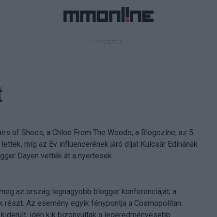
- HIRDETÉS -
t
irs of Shoes, a Chloe From The Woods, a Blogozine, az 5
ettek, míg az Év influencerének járó díjat Kulcsár Edinának
gger Dayen vették át a nyertesek.
eg az ország legnagyobb blogger konferenciáját, a
k részt. Az esemény egyik fénypontja a Cosmopolitan
kiderült, idén kik bizonyultak a legeredményesebb