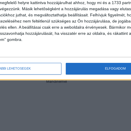
megfelelő helyre kattintva hozzájárulhat ahhoz, hogy mi és a 1733 partne
 végezzünk. Másik lehetőségként a hozzájárulás megadása vagy elutasí
HOR
iókhoz juthat, és megváltoztathatja beállításait.
Felhívjuk figyelmét, 
ezeléséhez nem feltétlenül szükséges az Ön hozzájárulása, de jogában 
zelés ellen. A beállításai csak erre a weboldalra érvényesek. Bármikor m
isszavonhatja hozzájárulását, ha visszatér erre az oldalra, és rákattint a
lem" gombra.
ÁBBI LEHETŐSÉGEK
ELFOGADOM
olgáltatását indít a
Hatalmas leépítést jelentettek be a
Mandinernél