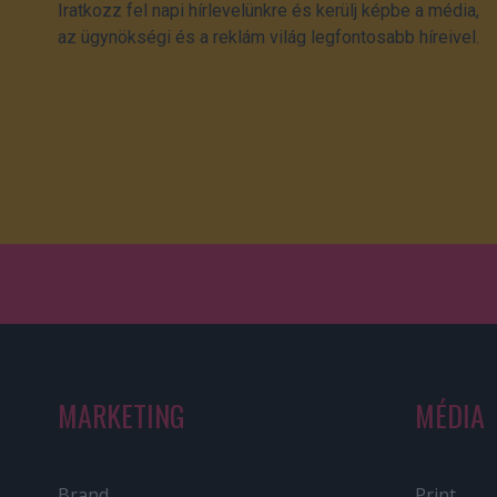
Iratkozz fel napi hírlevelünkre és kerülj képbe a média,
az ügynökségi és a reklám világ legfontosabb híreivel.
MARKETING
MÉDIA
Brand
Print