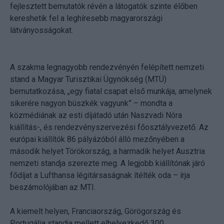
fejlesztett bemutatók révén a látogatók szinte élőben
kereshetik fel a leghíresebb magyarországi
látványosságokat.
A szakma legnagyobb rendezvényén felépített nemzeti
stand a Magyar Turisztikai Ügynökség (MTÜ)
bemutatkozása, „egy fiatal csapat első munkája, amelynek
sikerére nagyon büszkék vagyunk” – mondta a
közmédiának az esti díjátadó után Naszvadi Nóra
kiállítás-, és rendezvényszervezési főosztályvezető. Az
európai kiállítók 86 pályázóból álló mezőnyében a
második helyet Törökország, a harmadik helyet Ausztria
nemzeti standja szerezte meg. A legjobb kiállítónak járó
fődíjat a Lufthansa légitársaságnak ítélték oda – írja
beszámolójában az MTI.
A kiemelt helyen, Franciaország, Görögország és
Portugália standja mellett elhelyezkedő 300