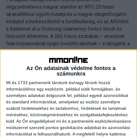
négyzetméteres magyar standon az MTÜ 20 hazai
társkiállítóval együtt mutatja be a magyar idegenforgalmi
kínálatot a borkészítéstől a fürdőkultúráig, és az Alföldtől
a Balatonon át a fővárosig valamennyi fontos témát és
helyszínt áttekintve. A 360 fokos szobában – amelynek
falai körpanorámát nyújtó kivetítőt alkotnak – a látogatók a
többi között a budapesti Gellért-hegy tetejéről feltáruló
látványban gyönyörködhetnek, a VR-szemüveggel pedig
egyebek mellett a balatoni jégvitorlázás élményét élhetik
Az Ön adatainak védelme fontos a
át.
számunkra
Mi és 1733 partnereink tárolunk és/vagy férünk hozzá
Az idei, 51. ITB-n 1092 standon 184 országból és
információkhoz egy eszközön, például sütik formájában, és
régióból több mint 10 ezer kiállító mutatja be
személyes adatokat dolgozunk fel, például egyedi azonosítókat
szolgáltatásait és termékeit, a partnerország az Afrika
és standard információkat, amelyeket az eszköz személyre
szabott hirdetésekhez és tartalomhoz, hirdetések és tartalmak
déli részén fekvő Botswana. A vásárra szervezett
méréséhez, közönségmérésekhez és szolgáltatásfejlesztéshez
szakmai fórumok és konferenciák kiemelt témája a
küld.
Az Ön engedélyével mi és a partnereink eszközleolvasásos
negyedik ipari forradalomnak is nevezett digitalizáció
módszerrel szerzett pontos geolokációs adatokat és azonosítási
hatása az idegenforgalomra. A vasárnapig tartó
információkat is felhasználhatunk. A megfelelő helyre kattintva