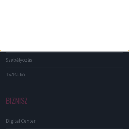
Mobil
Karrier
Bulvár
Out of home
Szabályozás
Tv/Rádió
BIZNISZ
Digital Center