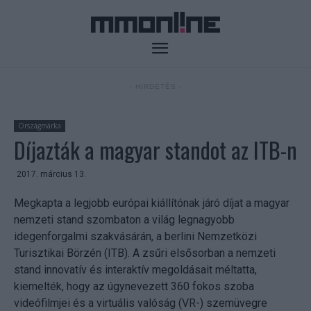
- HIRDETÉS -
Országmárka
Díjazták a magyar standot az ITB-n
2017. március 13.
Megkapta a legjobb európai kiállítónak járó díjat a magyar
nemzeti stand szombaton a világ legnagyobb
idegenforgalmi szakvásárán, a berlini Nemzetközi
Turisztikai Börzén (ITB). A zsűri elsősorban a nemzeti
stand innovatív és interaktív megoldásait méltatta,
kiemelték, hogy az úgynevezett 360 fokos szoba
videófilmjei és a virtuális valóság (VR-) szemüvegre