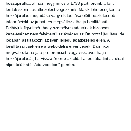
négynapos kiállításra a szervezők várakozása szerint 180
hozzájárulhat ahhoz, hogy mi és a 1733 partnereink a fent
ezren látogatnak el.
leírtak szerint adatkezelést végezzünk. Másik lehetőségként a
hozzájárulás megadása vagy elutasítása előtt részletesebb
információkhoz juthat, és megváltoztathatja beállításait.
CÍMKÉK
díj
idegenforgalmi
ITB
Felhívjuk figyelmét, hogy személyes adatainak bizonyos
Magyar Turisztikai Ügynökség
stand
szakkiállítás
kezeléséhez nem feltétlenül szükséges az Ön hozzájárulása, de
jogában áll tiltakozni az ilyen jellegű adatkezelés ellen. A
beállításai csak erre a weboldalra érvényesek. Bármikor
megváltoztathatja a preferenciáit, vagy visszavonhatja
hozzájárulását, ha visszatér erre az oldalra, és rákattint az oldal
alján található "Adatvédelem" gombra.
Facebook
Email
Előző cikk
Következő cikk
Újabb csapás érheti az
Nőkre hangolt marketing
üzletláncokat
KAPCSOLÓDÓ CIKKEK
MORE FROM AUTHOR