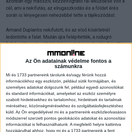
azonban egy masszív, kézzelfogható fal leküzdése volt a
cél, ami a nekifutás, az elrugaszkodás és a földet érés
során is lényegesen nehezebbé tette a tájékozódást.
Armand Duplantis nekifutott, és az első kísérletnél
ledöntötte a falat. Miután újra felépítették, a rúdugró
felkészült a második kísérletre, de közvetlenül a fal előtt
megállt. A sportszakértők jól tudják: Duplantis a hivatalos
versenyeken is gyakran használja arra az első két ugrását,
Az Ön adatainak védelme fontos a
hogy ne csak fizikailag, hanem mentálisan is teljesen
számunkra
ráhangolódjon az adott magasságra. Harmadik nekifutásra
Mi és 1733 partnereink tárolunk és/vagy férünk hozzá
végül sikeresen teljesítette a kihívást, és átugrotta az 5,5
információkhoz egy eszközön, például sütik formájában, és
méter magas Lidl-termékfalat.
személyes adatokat dolgozunk fel, például egyedi azonosítókat
és standard információkat, amelyeket az eszköz személyre
szabott hirdetésekhez és tartalomhoz, hirdetések és tartalmak
Közvetlenül a földet érés után Armand Duplantis euforikus
méréséhez, közönségmérésekhez és szolgáltatásfejlesztéshez
hangulatban ugrott le a matracról, és így foglalta össze a
küld.
Az Ön engedélyével mi és a partnereink eszközleolvasásos
pillanat egyediségét: „Pályafutásom során már sok
módszerrel szerzett pontos geolokációs adatokat és azonosítási
magasságot meghódítottam, de ez az ugrás teljesen más
információkat is felhasználhatunk. A megfelelő helyre kattintva
volt. Egy valódi, Lidl-termékekből álló fal előtt állni
hozzájárulhat ahhoz, hogy mi és a 1733 partnereink a fent