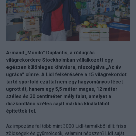
Armand „Mondo” Duplantis, a rúdugrás
világrekordere Stockholmban vállalkozott egy
egészen különleges kihívásra, rászolgálva „Az év
ugrása” címre. A Lidl felkérésére a 15 világrekordot
tartó sportoló ezúttal nem egy hagyományos lécet
ugrott át, hanem egy 5,5 méter magas, 12 méter
széles és 30 centiméter mély falat, amelyet a
diszkontlánc széles saját márkás kínálatából
építettek fel.
Az impozáns fal több mint 3000 Lidl-termékből állt: friss
zöldségek és gyümölcsök, valamint népszerű Lidl saját