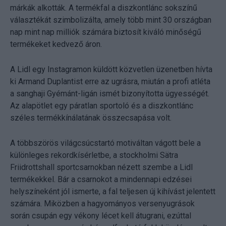
márkák alkották. A termékfal a diszkontlánc sokszínű
választékát szimbolizálta, amely több mint 30 országban
nap mint nap milliók számára biztosít kiváló minőségű
termékeket kedvező áron.
A Lidl egy Instagramon küldött közvetlen üzenetben hívta
ki Armand Duplantist erre az ugrásra, miután a profi atléta
a sanghaji Gyémánt-ligán ismét bizonyította ügyességét.
Az alapötlet egy páratlan sportoló és a diszkontlánc
széles termékkínálatának összecsapása volt.
A többszörös világcsúcstartó motiváltan vágott bele a
különleges rekordkísérletbe, a stockholmi Sätra
Friidrottshall sportcsarnokban nézett szembe a Lidl
termékekkel. Bár a csarnokot a mindennapi edzései
helyszíneként jól ismerte, a fal teljesen új kihívást jelentett
számára. Miközben a hagyományos versenyugrások
során csupán egy vékony lécet kell átugrani, ezúttal