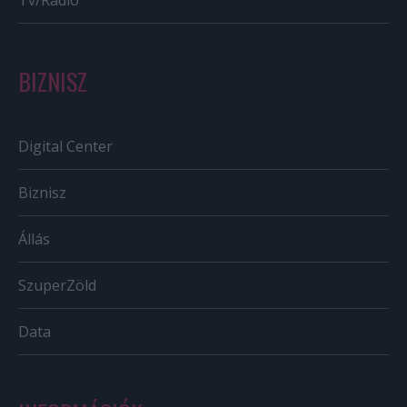
Tv/Rádió
BIZNISZ
Digital Center
Biznisz
Állás
SzuperZöld
Data