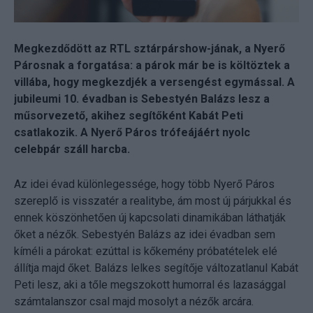
Megkezdődött az RTL sztárpárshow-jának, a Nyerő
Párosnak a forgatása: a párok már be is költöztek a
villába, hogy megkezdjék a versengést egymással. A
jubileumi 10. évadban is Sebestyén Balázs lesz a
műsorvezető, akihez segítőként Kabát Peti
csatlakozik. A Nyerő Páros trófeájáért nyolc
celebpár száll harcba.
Az idei évad különlegessége, hogy több Nyerő Páros
szereplő is visszatér a realitybe, ám most új párjukkal és
ennek köszönhetően új kapcsolati dinamikában láthatják
őket a nézők. Sebestyén Balázs az idei évadban sem
kíméli a párokat: ezúttal is kőkemény próbatételek elé
állítja majd őket. Balázs lelkes segítője változatlanul Kabát
Peti lesz, aki a tőle megszokott humorral és lazasággal
számtalanszor csal majd mosolyt a nézők arcára.