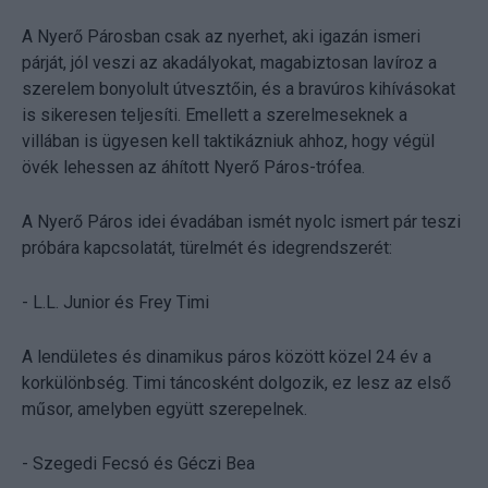
A Nyerő Párosban csak az nyerhet, aki igazán ismeri
párját, jól veszi az akadályokat, magabiztosan lavíroz a
szerelem bonyolult útvesztőin, és a bravúros kihívásokat
is sikeresen teljesíti. Emellett a szerelmeseknek a
villában is ügyesen kell taktikázniuk ahhoz, hogy végül
övék lehessen az áhított Nyerő Páros-trófea.
A Nyerő Páros idei évadában ismét nyolc ismert pár teszi
próbára kapcsolatát, türelmét és idegrendszerét:
- L.L. Junior és Frey Timi
A lendületes és dinamikus páros között közel 24 év a
korkülönbség. Timi táncosként dolgozik, ez lesz az első
műsor, amelyben együtt szerepelnek.
- Szegedi Fecsó és Géczi Bea