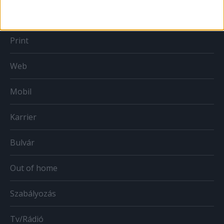
MÉDIA
Print
Web
Mobil
Karrier
Bulvár
Out of home
Szabályozás
Tv/Rádió