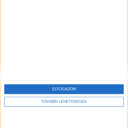
Korábbi adások
A rovat támogatói:
Még több podcast
ELFOGADOM
TOVÁBBI LEHETŐSÉGEK
DIGITAL CENTER