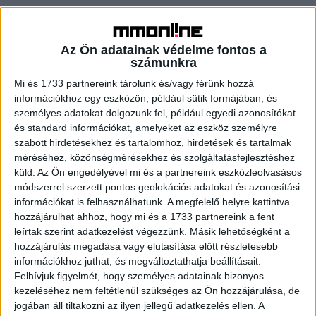
A hat éve együtt élő, négy éve jegyes pár két közös
gyermeket nevel, emellett mindkettőjüknek van egy-egy
Az Ön adatainak védelme fontos a
gyermeke korábbi kapcsolatából. Hangos,
számunkra
temperamentumos, igazi olaszos párosként vágnak neki a
Mi és 1733 partnereink tárolunk és/vagy férünk hozzá
versenynek.
információkhoz egy eszközön, például sütik formájában, és
személyes adatokat dolgozunk fel, például egyedi azonosítókat
- Pumped Gabó és Faragó Maya
és standard információkat, amelyeket az eszköz személyre
szabott hirdetésekhez és tartalomhoz, hirdetések és tartalmak
A jubileumi évadban először vállalják fel nyilvánosan
méréséhez, közönségmérésekhez és szolgáltatásfejlesztéshez
küld.
Az Ön engedélyével mi és a partnereink eszközleolvasásos
kapcsolatukat. Szerelmük négy éve kezdődött, másfél
módszerrel szerzett pontos geolokációs adatokat és azonosítási
éve pedig komolyra fordult. Gabó influenszerként és DJ-
információkat is felhasználhatunk. A megfelelő helyre kattintva
ként ismert, Maya pedig ékszerkészítőként dolgozik,
hozzájárulhat ahhoz, hogy mi és a 1733 partnereink a fent
emellett divattervezői ambíciókat dédelget.
leírtak szerint adatkezelést végezzünk. Másik lehetőségként a
hozzájárulás megadása vagy elutasítása előtt részletesebb
- Kultsár Vivi és Kultsár Norbi
információkhoz juthat, és megváltoztathatja beállításait.
Felhívjuk figyelmét, hogy személyes adatainak bizonyos
kezeléséhez nem feltétlenül szükséges az Ön hozzájárulása, de
A realityműsorok világában mindketten otthonosan
jogában áll tiltakozni az ilyen jellegű adatkezelés ellen. A
mozognak. Vivi és Norbi három éve alkotnak egy párt,