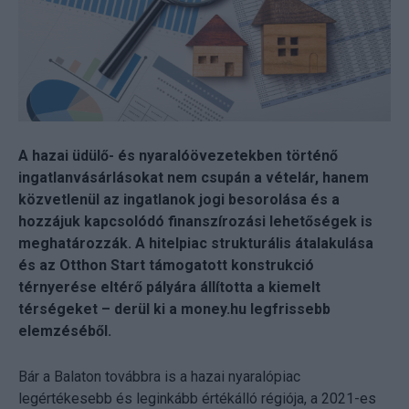
A hazai üdülő- és nyaralóövezetekben történő
ingatlanvásárlásokat nem csupán a vételár, hanem
közvetlenül az ingatlanok jogi besorolása és a
hozzájuk kapcsolódó finanszírozási lehetőségek is
meghatározzák. A hitelpiac strukturális átalakulása
és az Otthon Start támogatott konstrukció
térnyerése eltérő pályára állította a kiemelt
térségeket – derül ki a money.hu legfrissebb
elemzéséből.
Bár a Balaton továbbra is a hazai nyaralópiac
legértékesebb és leginkább értékálló régiója, a 2021-es