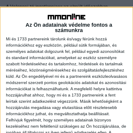
A Velencei-tó ingatlanpiaca az elmúlt időszakban
stabilizálódott, mindössze 1 százalékos éves
visszaesést mutatva, ami mögött egy sajátos
Az Ön adatainak védelme fontos a
funkcióváltás áll. A tópart ugyanis ma már egyre inkább a
számunkra
budapesti és a székesfehérvári agglomeráció szerves
Mi és 1733 partnereink tárolunk és/vagy férünk hozzá
részeként működik. Ennek megfelelően a vásárlók
információkhoz egy eszközön, például sütik formájában, és
jelentős része eleve állandó lakhatásra alkalmas otthont
személyes adatokat dolgozunk fel, például egyedi azonosítókat
keres az
és standard információkat, amelyeket az eszköz személyre
szabott hirdetésekhez és tartalomhoz, hirdetések és tartalmak
méréséhez, közönségmérésekhez és szolgáltatásfejlesztéshez
ingatlan.com-on a jellemzően 931 ezer és 1 millió forint
küld.
Az Ön engedélyével mi és a partnereink eszközleolvasásos
közötti négyzetméteráras sávban.
módszerrel szerzett pontos geolokációs adatokat és azonosítási
információkat is felhasználhatunk. A megfelelő helyre kattintva
Finanszírozási szempontból a lakóház vagy társasházi
hozzájárulhat ahhoz, hogy mi és a 1733 partnereink a fent
lakás besorolás lehetővé teszi, hogy a vevők a piaci
leírtak szerint adatkezelést végezzünk. Másik lehetőségként a
kamatozású lakáshitelek mellett az állami támogatásokat
hozzájárulás megadása vagy elutasítása előtt részletesebb
információkhoz juthat, és megváltoztathatja beállításait.
és a fix 3 százalékos kamattámogatott konstrukciót is
Felhívjuk figyelmét, hogy személyes adatainak bizonyos
bevonják a vásárlásba. Utóbbi a havi lakáshitelkibocsátás
kezeléséhez nem feltétlenül szükséges az Ön hozzájárulása, de
több mint 70 százalékát adja az indulása óta Magyar
jogában áll tiltakozni az ilyen jellegű adatkezelés ellen. A