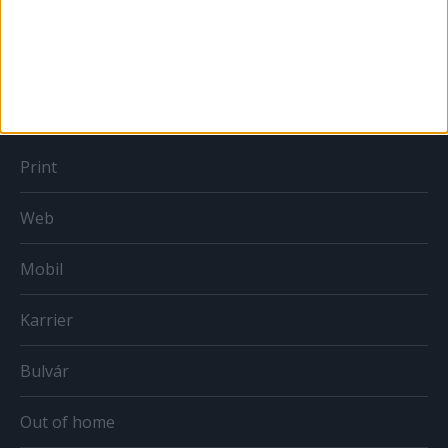
Országmárka
MÉDIA
Print
Web
Mobil
Karrier
Bulvár
Out of home