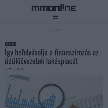
- HIRDETÉS -
Biznisz
Így befolyásolja a finanszírozás az
üdülőövezetek lakáspiacát
2026. június 2.