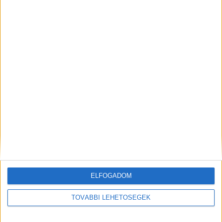
Korábbi adások
A rovat támogatói:
ELFOGADOM
Még több podcast
TOVÁBBI LEHETŐSÉGEK