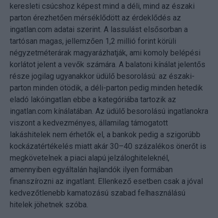
keresleti csúcshoz képest mind a déli, mind az északi
parton érezhetően mérséklődött az érdeklődés az
ingatlan.com adatai szerint. A lassulást elsősorban a
tartósan magas, jellemzően 1,2 millió forint körüli
négyzetméterárak magyarázhatják, ami komoly belépési
korlátot jelent a vevők számára. A balatoni kínálat jelentős
része jogilag ugyanakkor üdülő besorolású: az északi-
parton minden ötödik, a déli-parton pedig minden hetedik
eladó lakóingatlan ebbe a kategóriába tartozik az
ingatlan.com kínálatában. Az üdülő besorolású ingatlanokra
viszont a kedvezményes, államilag támogatott
lakáshitelek nem érhetők el, a bankok pedig a szigorúbb
kockázatértékelés miatt akár 30–40 százalékos önerőt is
megkövetelnek a piaci alapú jelzáloghiteleknél,
amennyiben egyáltalán hajlandók ilyen formában
finanszírozni az ingatlant. Ellenkező esetben csak a jóval
kedvezőtlenebb kamatozású szabad felhasználású
hitelek jöhetnek szóba.