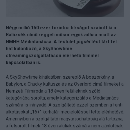
Négy millió 150 ezer forintos bírságot szabott ki a
Balázsék című reggeli műsor egyik adása miatt az
NMHH Médiatanácsa. A testület jogsértést tárt fel
hat különböző, a SkyShowtime
streamingszolgáltatáson elérhető filmmel
kapcsolatban is.
A SkyShowtime kínálatában szereplő A boszorkány, a
Babylon, a Chucky kultusza és az Overlord című filmeket a
Nemzeti Filmiroda a 18 éven felülieknek szóló
kategóriába sorolta, amely kategorizálás a Médiatanács
számára is irányadó. A szolgáltató ezzel szemben a fenti
alkotásokat „16+” korhatár-megjelöléssel tette elérhetővé.
Amennyiben a szolgáltató magyar joghatóság alá tartozna,
a felsorolt filmek 18 éven aluliak számára nem ajánlottnak