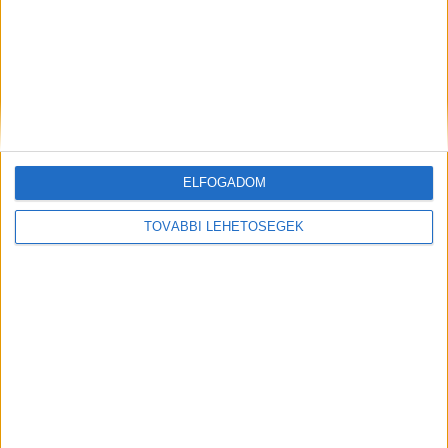
Még több podcast
DIGITAL CENTER
ELFOGADOM
Itthon is népszerűek a Samsung kihajtható
mobiljai
TOVÁBBI LEHETŐSÉGEK
Digital Center
2026. augusztus 3.
A Samsung Electronics július 22-én bemutatott legújabb
kihajtható készülékei – a Galaxy Z Fold8, a Galaxy Z Fold8
Ultra és a Galaxy Z Flip8 – iránti érdeklődés a magyar
piacon is felülmúlja a korábbi...
Költési bummot hozott a Magyar Nagydíj
Digital Center
2026. július 30.