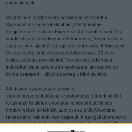
minősülnének.
Szintén nem megfelelő besorolással szerepelt a
SkyShowtime hazai kínálatában „12+” korhatár-
megjelöléssel ellátva a Barry Seal: A beszállító című film,
amely a hazai szabályozás értelmében a „16 éven aluliak
számára nem ajánlott” kategóriába sorolandó. A Minyonok:
Gru színre lép című alkotás esetében épp a „12 éven
aluliak számára nem ajánlott” besorolást tette volna
indokolttá annak tartalma és nyelvezete, ám azon 6-os
karika szerepelt – állapította meg a Médiatanács.
A hatályos szabályozás szerint a
streamingszolgáltatóknak a szolgáltatás műsorkínálatát
tartalmazó felületen a korhatári minősítést jól láható
módon fel kell tüntetniük, azonban ez a SkyShowtime
felhasználói felületén nem teljesült. A szolgáltató műsorai
csak regisztrált felhasználóknak, belépés után érhetők el.
Itt a műsorszámok egyes ikonjain korhatári kategória nem