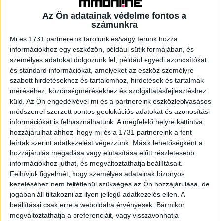
szerepel, az csak akkor válik láthatóvá, ha a felhasználó
Az Ön adatainak védelme fontos a
az adott műsorszámra kattint. Mivel a SkyShowtime
számunkra
szolgáltatója Hollandiában bejegyzett társaság, a
Mi és 1731 partnereink tárolunk és/vagy férünk hozzá
Médiatanács a felmerült jogsértésekről értesíti az
információkhoz egy eszközön, például sütik formájában, és
illetékes társhatóságot, és kéri a szükséges
személyes adatokat dolgozunk fel, például egyedi azonosítókat
intézkedések megtételét.
és standard információkat, amelyeket az eszköz személyre
szabott hirdetésekhez és tartalomhoz, hirdetések és tartalmak
méréséhez, közönségmérésekhez és szolgáltatásfejlesztéshez
Egy bejelentés nyomán indult eljárás eredményeképp 4
küld.
Az Ön engedélyével mi és a partnereink eszközleolvasásos
millió 150 ezer forintos bírságot rótt ki a testület a Rádió
módszerrel szerzett pontos geolokációs adatokat és azonosítási
1 szolgáltatójára, a Balázsék című műsor március 17-én
információkat is felhasználhatunk. A megfelelő helyre kattintva
reggel sugárzott adásában elhangzottak miatt. A vizsgálat
hozzájárulhat ahhoz, hogy mi és a 1731 partnereink a fent
megállapította, hogy a reggel 6 és 10 óra között sugárzott
leírtak szerint adatkezelést végezzünk. Másik lehetőségként a
adás nem felelt meg a szolgáltató által meghatározott III.
hozzájárulás megadása vagy elutasítása előtt részletesebb
információkhoz juthat, és megváltoztathatja beállításait.
korhatár-kategóriának, annak nyelvezete alapján azt a 16
Felhívjuk figyelmét, hogy személyes adatainak bizonyos
éven aluliak számára nem ajánlott, IV. korhatár-kategóriába
kezeléséhez nem feltétlenül szükséges az Ön hozzájárulása, de
kellett volna sorolni. Mivel a Rádió 1 hálózatosan működő,
jogában áll tiltakozni az ilyen jellegű adatkezelés ellen. A
körzeti vételkörzetű szolgáltatás, így a reggeli
beállításai csak erre a weboldalra érvényesek. Bármikor
műsorszámot 30, hálózatba kapcsolódó rádió
megváltoztathatja a preferenciáit, vagy visszavonhatja