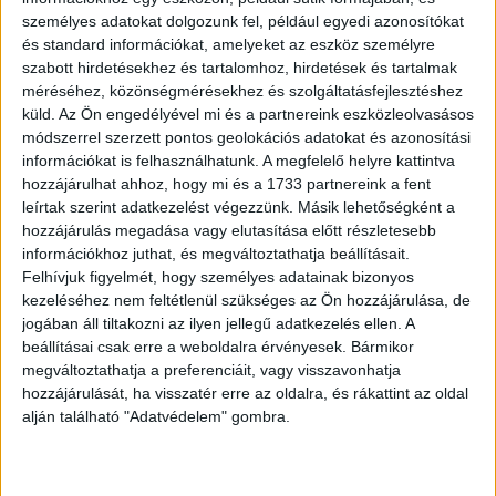
fontos szerepet játszanak a vizuális segédeszközök,
személyes adatokat dolgozunk fel, például egyedi azonosítókat
mint a földrajz, a biológia, vagy a történelem, jelentős
és standard információkat, amelyeket az eszköz személyre
szabott hirdetésekhez és tartalomhoz, hirdetések és tartalmak
hozzáadott értéke lehet a tévé nagy képernyőjén
méréséhez, közönségmérésekhez és szolgáltatásfejlesztéshez
megjelenő információknak. Ez egyszerűen, fotók
küld.
Az Ön engedélyével mi és a partnereink eszközleolvasásos
feltöltésével is megvalósítható, de a különböző oktatási
módszerrel szerzett pontos geolokációs adatokat és azonosítási
segédanyagok is hatékonyabbak nagy felbontású kijelző
információkat is felhasználhatunk. A megfelelő helyre kattintva
használatával.
hozzájárulhat ahhoz, hogy mi és a 1733 partnereink a fent
leírtak szerint adatkezelést végezzünk. Másik lehetőségként a
Virtuális múzeumlátogatás
hozzájárulás megadása vagy elutasítása előtt részletesebb
információkhoz juthat, és megváltoztathatja beállításait.
Felhívjuk figyelmét, hogy személyes adatainak bizonyos
A bezártság érzését enyhíthetik a világ legnagyobb
kezeléséhez nem feltétlenül szükséges az Ön hozzájárulása, de
múzeumai által kínált virtuális túrák, amelyekkel többet
jogában áll tiltakozni az ilyen jellegű adatkezelés ellen. A
között a Louvre, az Uffizzi, a Vatikáni Múzeum, vagy akár a
beállításai csak erre a weboldalra érvényesek. Bármikor
Szépművészeti Múzeum gyűjteménye is megtekinthető
megváltoztathatja a preferenciáit, vagy visszavonhatja
nappalink biztonságából. A finoman megmunkált
hozzájárulását, ha visszatér erre az oldalra, és rákattint az oldal
alján található "Adatvédelem" gombra.
műtárgyak még valóságosabb élményt nyújthatnak, ha a
túrát nem telefonos, vagy laptopos képernyőről, hanem
nagy felbontású okostévén nézzük.