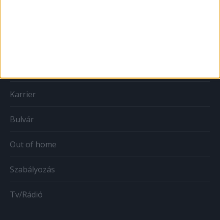
Print
Web
Mobil
Karrier
Bulvár
Out of home
Szabályozás
Tv/Rádió