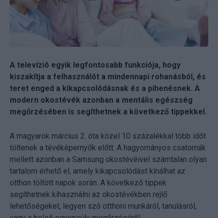
A televízió egyik legfontosabb funkciója, hogy
kiszakítja a felhasználót a mindennapi rohanásból, és
teret enged a kikapcsolódásnak és a pihenésnek. A
modern okostévék azonban a mentális egészség
megőrzésében is segíthetnek a következő tippekkel.
A magyarok március 2. óta közel 10 százalékkal több időt
töltenek a tévéképernyők előtt. A hagyományos csatornák
mellett azonban a Samsung okostévéivel számtalan olyan
tartalom érhető el, amely kikapcsolódást kínálhat az
otthon töltött napok során. A következő tippek
segíthetnek kihasználni az okostévékben rejlő
lehetőségeket, legyen szó otthoni munkáról, tanulásról,
vagy a belső egyensúly megőrzéséről.