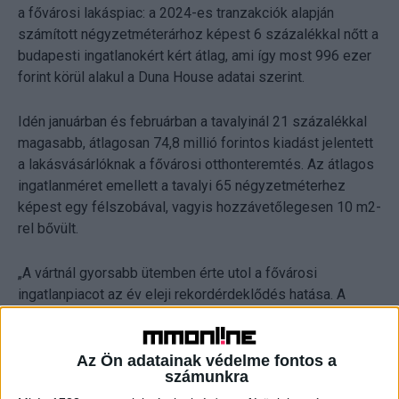
a fővárosi lakáspiac: a 2024-es tranzakciók alapján
számított négyzetméterárhoz képest 6 százalékkal nőtt a
budapesti ingatlanokért kért átlag, ami így most 996 ezer
forint körül alakul a Duna House adatai szerint.
Idén januárban és februárban a tavalyinál 21 százalékkal
magasabb, átlagosan 74,8 millió forintos kiadást jelentett
a lakásvásárlóknak a fővárosi otthonteremtés. Az átlagos
ingatlanméret emellett a tavalyi 65 négyzetméterhez
képest egy félszobával, vagyis hozzávetőlegesen 10 m2-
rel bővült.
„A vártnál gyorsabb ütemben érte utol a fővárosi
ingatlanpiacot az év eleji rekordérdeklődés hatása. A
2023-as árszinthez képest a tavalyi fellendülés egy teljes
év alatt 7 százalékkal emelte meg a négyzetméterárakat,
a januári-februári tranzakciók alapján számított átlag pedig
Az Ön adatainak védelme fontos a
számunkra
már most közel ekkora drágulást mutat” – mondta Máté