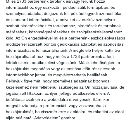
Ferenc, a Duna House vezérigazgató-helyettese.
Mi és 1733 partnereink tárolunk és/vagy férünk hozzá
információkhoz egy eszközön, például sütik formájában, és
személyes adatokat dolgozunk fel, például egyedi azonosítókat
Eközben vannak olyan fővárosi területek, ahol a Duna
és standard információkat, amelyeket az eszköz személyre
House tranzakciós adatai szerint az átlagos
szabott hirdetésekhez és tartalomhoz, hirdetések és tartalmak
négyzetméterár csaknem kétharmadáért is megoldható az
méréséhez, közönségmérésekhez és szolgáltatásfejlesztéshez
ingatlanvásárlás: jelenleg a pesti oldal délkeleti
küld.
Az Ön engedélyével mi és a partnereink eszközleolvasásos
peremkerületei, Rákosmente, Pestszentlőrinc és
módszerrel szerzett pontos geolokációs adatokat és azonosítási
Pestszentimre, valamint Soroksár számít a
információkat is felhasználhatunk. A megfelelő helyre kattintva
hozzájárulhat ahhoz, hogy mi és a 1733 partnereink a fent
legmegfizethetőbb lokációknak Budapesten, 700 ezer
leírtak szerint adatkezelést végezzünk. Másik lehetőségként a
Ft/m2 alatti átlaggal.
hozzájárulás megadása vagy elutasítása előtt részletesebb
információkhoz juthat, és megváltoztathatja beállításait.
A XVII. és XXIII. kerületek emellett nemcsak a használt,
Felhívjuk figyelmét, hogy személyes adatainak bizonyos
hanem az újépítésű ingatlanokat keresők számára is
kezeléséhez nem feltétlenül szükséges az Ön hozzájárulása, de
megfizethetőbb alternatívát jelenthetnek: az idei első
jogában áll tiltakozni az ilyen jellegű adatkezelés ellen. A
beállításai csak erre a weboldalra érvényesek. Bármikor
negyedéves adatok alapján Soroksár és Rákosmente 1-
megváltoztathatja a preferenciáit, vagy visszavonhatja
1,1 millió forintos négyzetméterár körül kínálja az új
hozzájárulását, ha visszatér erre az oldalra, és rákattint az oldal
ingatlanokat, míg a fővárosi átlag 1,5 millió forintra rúg.
alján található "Adatvédelem" gombra.