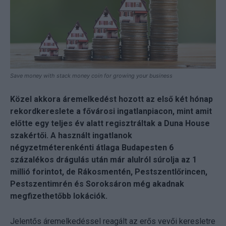
Save money with stack money coin for growing your business
Közel akkora áremelkedést hozott az első két hónap
rekordkereslete a fővárosi ingatlanpiacon, mint amit
előtte egy teljes év alatt regisztráltak a Duna House
szakértői. A használt ingatlanok
négyzetméterenkénti átlaga Budapesten 6
százalékos drágulás után már alulról súrolja az 1
millió forintot, de Rákosmentén, Pestszentlőrincen,
Pestszentimrén és Soroksáron még akadnak
megfizethetőbb lokációk.
Jelentős áremelkedéssel reagált az erős vevői keresletre