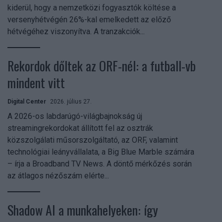
kiderül, hogy a nemzetközi fogyasztók költése a
versenyhétvégén 26%-kal emelkedett az előző
hétvégéhez viszonyítva. A tranzakciók...
Rekordok dőltek az ORF-nél: a futball-vb
mindent vitt
Digital Center
2026. július 27.
A 2026-os labdarúgó-világbajnokság új
streamingrekordokat állított fel az osztrák
közszolgálati műsorszolgáltató, az ORF, valamint
technológiai leányvállalata, a Big Blue Marble számára
– írja a Broadband TV News. A döntő mérkőzés során
az átlagos nézőszám elérte...
Shadow AI a munkahelyeken: így