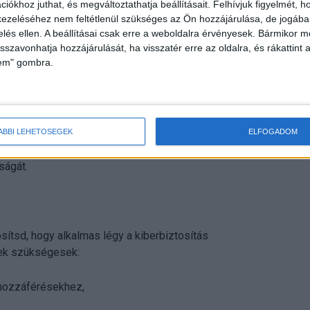
iókhoz juthat, és megváltoztathatja beállításait.
Felhívjuk figyelmét, 
ezeléséhez nem feltétlenül szükséges az Ön hozzájárulása, de jogában 
zelés ellen. A beállításai csak erre a weboldalra érvényesek. Bármikor m
tatásalapfokú/középiskolai) (53%), helyi/állami kormányzat
isszavonhatja hozzájárulását, ha visszatér erre az oldalra, és rákattint a
lem" gombra.
 (30%), illetve pénzügyi szolgáltatások (32%).
izetési arányokat jelző szektorok voltak azok, akik arról
ÁBBI LEHETŐSÉGEK
ELFOGADOM
gy incidens után. Ez kiemeli a katasztrófahelyzetek
ságát.
sítsd, hogy alkalmas légy a kiberbiztosítás
sek szükségesek:
 hozzáférésekhez,