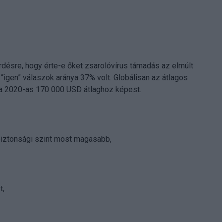
érdésre, hogy érte-e őket zsarolóvírus támadás az elmúlt
 “igen” válaszok aránya 37% volt. Globálisan az átlagos
 a 2020-as 170 000 USD átlaghoz képest.
biztonsági szint most magasabb,
t,