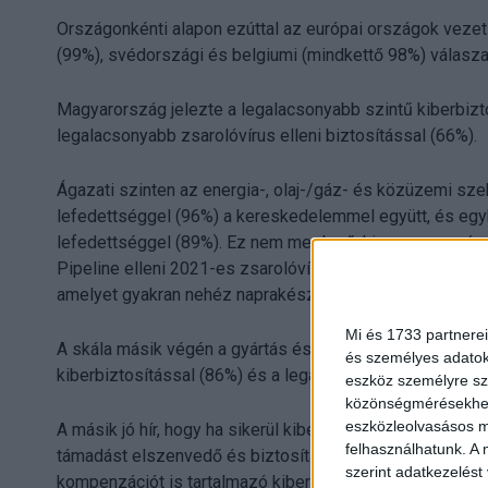
Országonkénti alapon ezúttal az európai országok vezetik
(99%), svédországi és belgiumi (mindkettő 98%) válasz
Magyarország jelezte a legalacsonyabb szintű kiberbizto
legalacsonyabb zsarolóvírus elleni biztosítással (66%).
Ágazati szinten az energia-, olaj-/gáz- és közüzemi sze
lefedettséggel (96%) a kereskedelemmel együtt, és egy
lefedettséggel (89%). Ez nem meglepő, hiszen ez az ágaz
Pipeline elleni 2021-es zsarolóvíus incidens) és legnag
amelyet gyakran nehéz naprakészen tartani, ez pedig növ
Mi és 1733 partnerei
A skála másik végén a gyártás és a termelés szerepel: 
és személyes adatoka
kiberbiztosítással (86%) és a legalacsonyabb szintű zsar
eszköz személyre sz
közönségmérésekhez 
eszközleolvasásos mó
A másik jó hír, hogy ha sikerül kiberbiztosításhoz jutni, 
felhasználhatunk. A 
támadást elszenvedő és biztosítással rendelkező válas
szerint adatkezelést
kompenzációt is tartalmazó kiberbiztosításuk fizetett a 