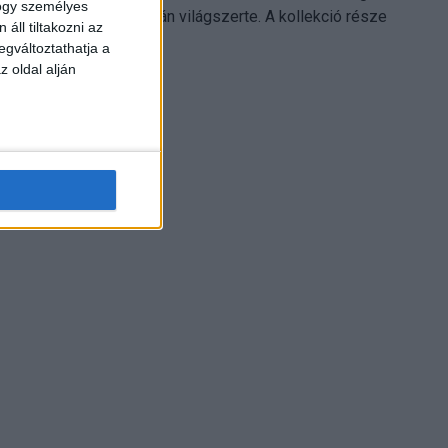
hogy személyes
Electronics platformján világszerte. A kollekció része
áll tiltakozni az
Leonardo...
egváltoztathatja a
z oldal alján