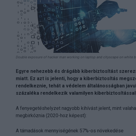
Double exposure of hacker man working on laptop and cityscape on white 
Egyre nehezebb és drágább kiberbiztosítást szere
miatt. Ez azt is jelenti, hogy a kiberbiztosítás me
rendelkeznie, tehát a védelem általánosságban javul
százaléka rendelkezik valamilyen kiberbiztosítássa
A fenyegetéshelyzet nagyobb kihívást jelent, mint valah
megbirkóznia (2020-hoz képest):
A támadások mennyiségének 57%-os növekedése