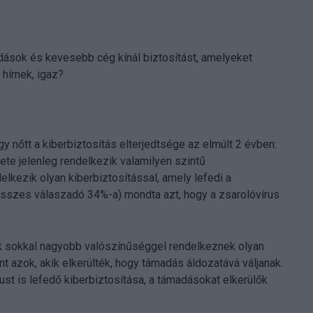
dások és kevesebb cég kínál biztosítást, amelyeket
hírnek, igaz?
nőtt a kiberbiztosítás elterjedtsége az elmúlt 2 évben:
te jelenleg rendelkezik valamilyen szintű
lkezik olyan kiberbiztosítással, amely lefedi a
 összes válaszadó 34%-a) mondta azt, hogy a zsarolóvírus
tek sokkal nagyobb valószínűséggel rendelkeznek olyan
int azok, akik elkerülték, hogy támadás áldozatává váljanak.
ust is lefedő kiberbiztosítása, a támadásokat elkerülők