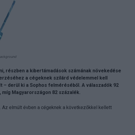
background
zni, részben a kibertámadások számának növekedése
gszerzéséhez a cégeknek szilárd védelemmel kell
t – derül ki a Sophos felméréséből. A válaszadók 92
l, míg Magyarországon 82 százalék.
a. Az elmúlt évben a cégeknek a következőkkel kellett