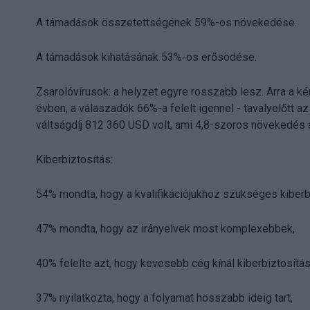
A támadások összetettségének 59%-os növekedése.
A támadások kihatásának 53%-os erősödése.
Zsarolóvírusok: a helyzet egyre rosszabb lesz. Arra a k
évben, a válaszadók 66%-a felelt igennel - tavalyelőtt az
váltságdíj 812 360 USD volt, ami 4,8-szoros növekedés
Kiberbiztosítás:
54% mondta, hogy a kvalifikációjukhoz szükséges kiber
47% mondta, hogy az irányelvek most komplexebbek,
40% felelte azt, hogy kevesebb cég kínál kiberbiztosítás
37% nyilatkozta, hogy a folyamat hosszabb ideig tart,