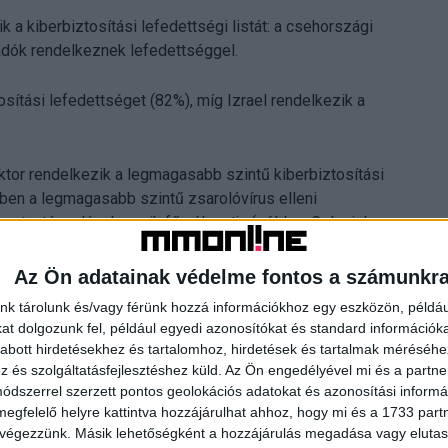
 a kiberbiztosítási lefedettségi listát: a csehországi
adók rendelkeznek lefedettséggel.
sítási lefedettséget (82%), míg Izrael rendelkezik a
ktor rendelkezik a legmagasabb szintű kiberbiztosítási
ben a legmagasabb szintű zsarolóvírus elleni
at a támadások egyik fő célpontja (példa a Colonial
yobb mennyiségű régi infrastruktúrával rendelkezik,
eli a támadásoknak való kitettséget.
Az Ön adatainak védelme fontos a számunkr
nk tárolunk és/vagy férünk hozzá információkhoz egy eszközön, példáu
ez az ágazat rendelkezik a legalacsonyabb szintű
t dolgozunk fel, például egyedi azonosítókat és standard információk
olóvírus elleni lefedettséggel (75%).
abott hirdetésekhez és tartalomhoz, hirdetések és tartalmak méréséhe
és szolgáltatásfejlesztéshez küld.
Az Ön engedélyével mi és a partne
dszerrel szerzett pontos geolokációs adatokat és azonosítási informác
akkor az megtérülő befektetésnek tűnik: a zsarolovírus
megfelelő helyre kattintva hozzájárulhat ahhoz, hogy mi és a 1733 partne
zadók 98%-a jelezte, hogy a zsarolóvírus támadás
 végezzünk. Másik lehetőségként a hozzájárulás megadása vagy elutasí
kérelmek esetén. A tényleges váltságdíj kifizetések is