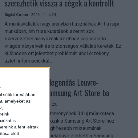
szerezhetik vissza a cégek a kontrollt
Digital Center
2026. július 24.
A munkavállalók nagy arányban használnak AI-t a napi
munkában, ám friss kutatások szerint sok
szervezetnél hiányoznak az ehhez kapcsolódó
világos irányelvek és biztonságos vállalati keretek. Ez
különösen ott jelenthet problémát, ahol érzékeny
üzleti információkkal...
Megérkezett a legendás Louvre-
a
gyűjtemény a Samsung Art Store-ba
l sütik formájában,
at, amelyeket az
Digital Center
2026. július 23.
z,
A párizsi Louvre gyűjteményének 34 új műalkotása
reink
most először csatlakozik a Samsung Art Store-hoz.
iókat is
reink a fent leírtak
Ezzel a világ egyik leghíresebb múzeumának
tása előtt
összesen már 51 remekműve elérhető a Samsung