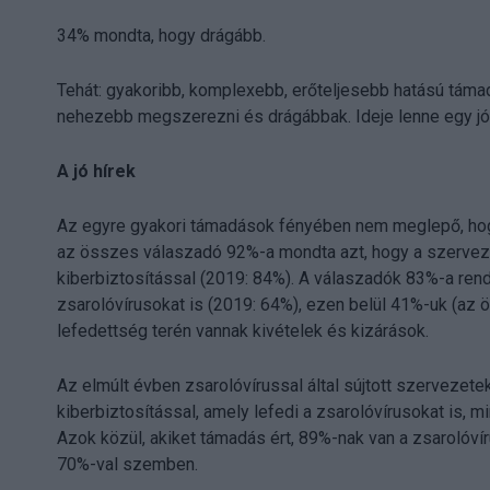
34% mondta, hogy drágább.
Tehát: gyakoribb, komplexebb, erőteljesebb hatású táma
nehezebb megszerezni és drágábbak. Ideje lenne egy jó 
A jó hírek
Az egyre gyakori támadások fényében nem meglepő, hogy 
az összes válaszadó 92%-a mondta azt, hogy a szerveze
kiberbiztosítással (2019: 84%). A válaszadók 83%-a rende
zsarolóvírusokat is (2019: 64%), ezen belül 41%-uk (az
lefedettség terén vannak kivételek és kizárások.
Az elmúlt évben zsarolóvírussal által sújtott szerveze
kiberbiztosítással, amely lefedi a zsarolóvírusokat is, m
Azok közül, akiket támadás ért, 89%-nak van a zsarolóvír
70%-val szemben.