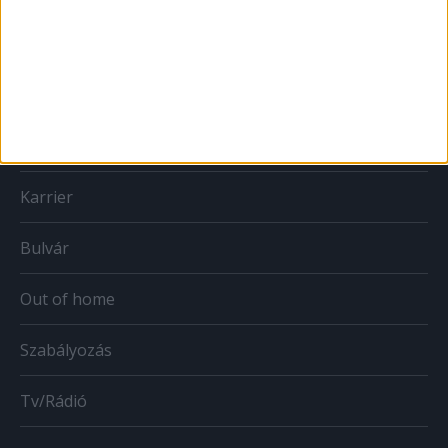
Print
Web
Mobil
Karrier
Bulvár
Out of home
Szabályozás
Tv/Rádió