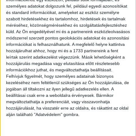
száma a vizsgált időszakban mintegy harmadával, 588
személyes adatokat dolgozunk fel, például egyedi azonosítókat
ezerről 945 ezerre nőtt. Az internet+tévé-csomagra pedig
és standard információkat, amelyeket az eszköz személyre
több mint kétszázezerrel többen fizettek elő, mint
szabott hirdetésekhez és tartalomhoz, hirdetések és tartalmak
korábban: 312 ezer helyett jelenleg már 513 ezer
méréséhez, közönségmérésekhez és szolgáltatásfejlesztéshez
háztartás használja ezt a párosítást.
küld.
Az Ön engedélyével mi és a partnereink eszközleolvasásos
módszerrel szerzett pontos geolokációs adatokat és azonosítási
90 százalékkal nőtt az egy lakossági előfizetőre jutó
információkat is felhasználhatunk. A megfelelő helyre kattintva
hozzájárulhat ahhoz, hogy mi és a 1733 partnereink a fent
letöltés
leírtak szerint adatkezelést végezzünk. Másik lehetőségként a
hozzájárulás megadása vagy elutasítása előtt részletesebb
Bár még mindig emelkedik a helyhez kötött internet-
információkhoz juthat, és megváltoztathatja beállításait.
előfizetések száma, a növekedési ütem messze elmaradt
Felhívjuk figyelmét, hogy személyes adatainak bizonyos
a korábbi években tapasztaltaktól: míg a 2010-es évek
kezeléséhez nem feltétlenül szükséges az Ön hozzájárulása, de
elején éves szinten 10 százalékos volt a növekedés,
jogában áll tiltakozni az ilyen jellegű adatkezelés ellen. A
beállításai csak erre a weboldalra érvényesek. Bármikor
addig az utóbbi években legfeljebb évi 1-2 százalékos.
megváltoztathatja a preferenciáit, vagy visszavonhatja
Más a helyzet az intenzitást jelző mutatóknál: 2019
hozzájárulását, ha visszatér erre az oldalra, és rákattint az oldal
közepén egy lakossági előfizetőre átlagosan mintegy 90
alján található "Adatvédelem" gombra.
GB havi letöltési forgalom jutott, 2023 közepén ez az adat
már meghaladja a 160 GB-ot, tehát közel 90 százalékkal
nőtt a fajlagos, egy lakossági előfizetőre jutó letöltés. A