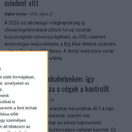
mindent vitt
Digital Center
2026. július 27.
A 2026-os labdarúgó-világbajnokság új
streamingrekordokat állított fel az osztrák
közszolgálati műsorszolgáltató, az ORF, valamint
technológiai leányvállalata, a Big Blue Marble számára
– írja a Broadband TV News. A döntő mérkőzés során
az átlagos nézőszám elérte...
a
Shadow AI a munkahelyeken: így
l sütik formájában,
at, amelyeket az
szerezhetik vissza a cégek a kontrollt
z,
reink
Digital Center
2026. július 24.
iókat is
reink a fent leírtak
A munkavállalók nagy arányban használnak AI-t a napi
tása előtt
munkában, ám friss kutatások szerint sok
hogy személyes
szervezetnél hiányoznak az ehhez kapcsolódó
áll tiltakozni az
világos irányelvek és biztonságos vállalati keretek. Ez