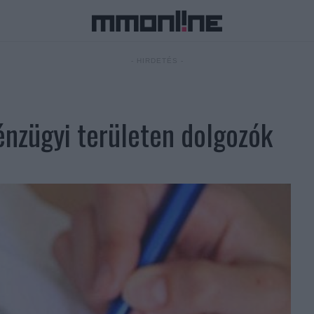
- HIRDETÉS -
énzügyi területen dolgozók