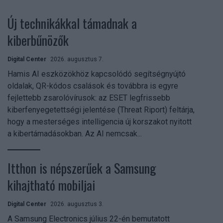
Új technikákkal támadnak a
kiberbűnözők
Digital Center
2026. augusztus 7.
Hamis AI eszközökhöz kapcsolódó segítségnyújtó
oldalak, QR-kódos csalások és továbbra is egyre
fejlettebb zsarolóvírusok: az ESET legfrissebb
kiberfenyegetettségi jelentése (Threat Riport) feltárja,
hogy a mesterséges intelligencia új korszakot nyitott
a kibertámadásokban. Az AI nemcsak...
Itthon is népszerűek a Samsung
kihajtható mobiljai
Digital Center
2026. augusztus 3.
A Samsung Electronics július 22-én bemutatott