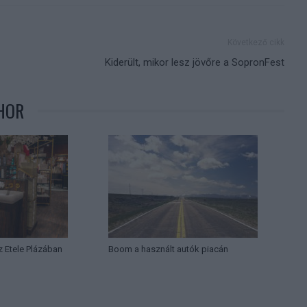
Következő cikk
Kiderült, mikor lesz jövőre a SopronFest
HOR
az Etele Plázában
Boom a használt autók piacán