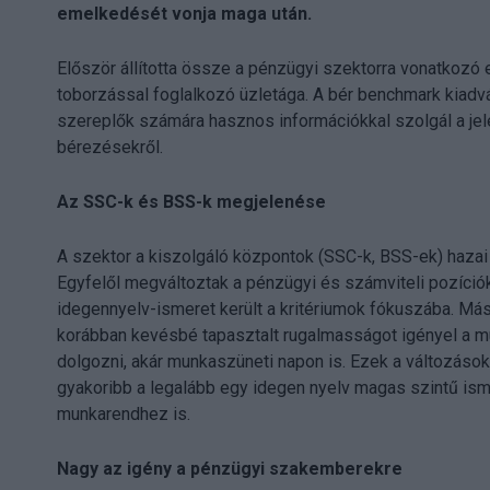
emelkedését vonja maga után.
Először állította össze a pénzügyi szektorra vonatkozó
toborzással foglalkozó üzletága. A bér benchmark kiadvá
szereplők számára hasznos információkkal szolgál a jelen
bérezésekről.
Az SSC-k és BSS-k megjelenése
A szektor a kiszolgáló központok (SSC-k, BSS-ek) hazai
Egyfelől megváltoztak a pénzügyi és számviteli pozíciók
idegennyelv-ismeret került a kritériumok fókuszába. Másf
korábban kevésbé tapasztalt rugalmasságot igényel a m
dolgozni, akár munkaszüneti napon is. Ezek a változások
gyakoribb a legalább egy idegen nyelv magas szintű ism
munkarendhez is.
Nagy az igény a pénzügyi szakemberekre