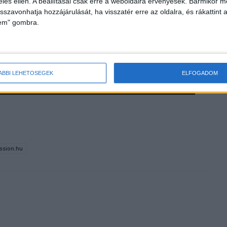
zelés ellen. A beállításai csak erre a weboldalra érvényesek. Bármikor m
isszavonhatja hozzájárulását, ha visszatér erre az oldalra, és rákattint a
lem" gombra.
et vizsgál majd a
A Sztárbox és a Reggeli miatt is
ÁBBI LEHETŐSÉGEK
ELFOGADOM
eljárás indult
ssion.hu