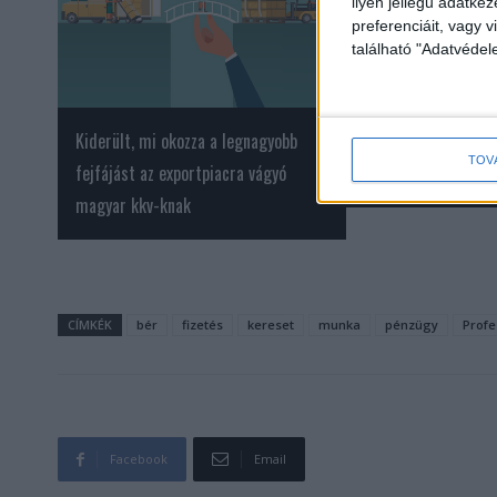
ilyen jellegű adatke
preferenciáit, vagy v
található "Adatvéde
Kiderült, mi okozza a legnagyobb
Kiderült, jövőre kik
TOV
fejfájást az exportpiacra vágyó
fogyasztóvédelem
magyar kkv-knak
CÍMKÉK
bér
fizetés
kereset
munka
pénzügy
Profe
Facebook
Email