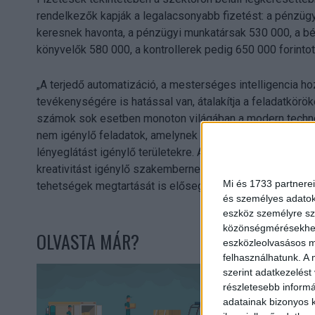
rendelkezők kapják a legalacsonyabb fizetést: a pénzügy
keresnek havonta, a pénzügyi munkatársak 530 000, a b
könyvelők 580 000, a kontrollerek pedig 650 000 forintot
„A terjedő automatizáció, a mesterséges intelligencia h
tevékenységére is hatással van, átalakítja a feladatkör
számok sok esetben monoton világában a modern techno
nem igénylő feladatok, amelynek eredményeként több erőf
lényeglátást igénylő területekre. A munkafolyamatok átst
kreativitást igénylő szakembernek, így ezzel a cég elő
Mi és 1733 partnerei
tehetségek megtartását is elősegíti” – magyarázza Szige
és személyes adatoka
eszköz személyre sz
közönségmérésekhez 
OLVASTA MÁR?
eszközleolvasásos mó
felhasználhatunk. A 
szerint adatkezelést
részletesebb informác
adatainak bizonyos k