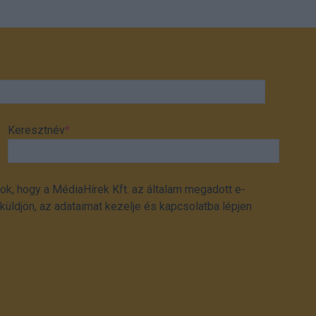
Keresztnév
*
ok, hogy a MédiaHírek Kft. az általam megadott e-
üldjön, az adataimat kezelje és kapcsolatba lépjen