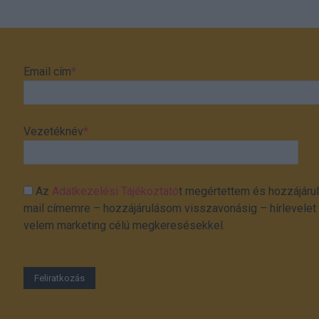
Email cím
*
Vezetéknév
*
Az
Adatkezelési Tájékoztató
t megértettem és hozzájárul
mail címemre – hozzájárulásom visszavonásig – hírlevelet k
velem marketing célú megkeresésekkel.