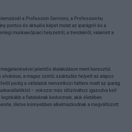
 elemzését a Profession Services, a Profession.hu
ny pontos és aktuális képet mutat az iparágról és a
legi munkaerőpiaci helyzetről, a trendekről, valamint a
 megjelenésével jelentős átalakuláson ment keresztül.
 elvárásai, a magas szintű szaktudás helyett az alapos
elől pedig a vállalatok nemzetközi háttere miatt az iparág
unkavállalóktól – sokszor más időzónához igazodva kell
 leginkább a fiataloknak kedveznek, akik életében
erete, illetve könnyebben alkalmazkodnak a megváltozott