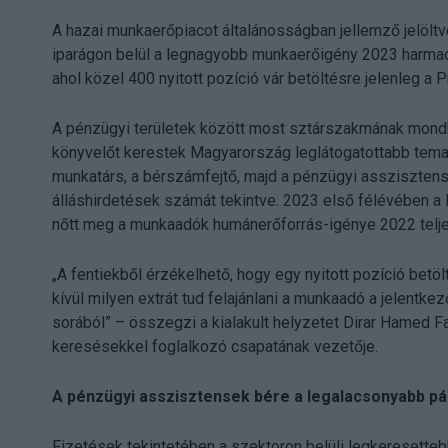
A hazai munkaerőpiacot általánosságban jellemző jelöltve
iparágon belül a legnagyobb munkaerőigény 2023 harmad
ahol közel 400 nyitott pozíció vár betöltésre jelenleg a 
A pénzügyi területek között most sztárszakmának mondh
könyvelőt kerestek Magyarország leglátogatottabb tematik
munkatárs, a bérszámfejtő, majd a pénzügyi asszisztens
álláshirdetések számát tekintve. 2023 első félévében a 
nőtt meg a munkaadók humánerőforrás-igénye 2022 telj
„A fentiekből érzékelhető, hogy egy nyitott pozíció betö
kívül milyen extrát tud felajánlani a munkaadó a jelentk
sorából” – összegzi a kialakult helyzetet Dirar Hamed F
keresésekkel foglalkozó csapatának vezetője.
A pénzügyi asszisztensek bére a legalacsonyabb p
Fizetések tekintetében a szektoron belüli legkeresette