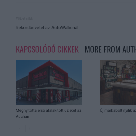
Előző cikk
Rekordbevétel az AutoWallisnál
KAPCSOLÓDÓ CIKKEK
MORE FROM AUT
Megnyitotta első átalakított üzletét az
Új márkabolt nyílik 
Auchan