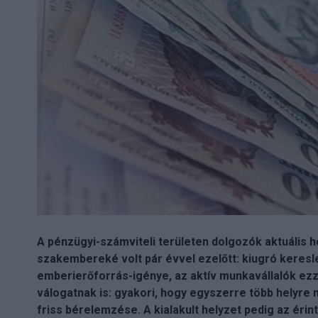
A pénzügyi-számviteli területen dolgozók aktuális 
szakembereké volt pár évvel ezelőtt: kiugró keresl
emberierőforrás-igénye, az aktív munkavállalók ezz
válogatnak is: gyakori, hogy egyszerre több helyre 
friss bérelemzése. A kialakult helyzet pedig az éri