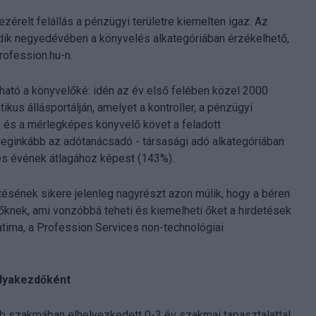
zérelt felállás a pénzügyi területre kiemelten igaz. Az
ik negyedévében a könyvelés alkategóriában érzékelhető,
Profession.hu-n.
ató a könyvelőké: idén az év első felében közel 2000
us állásportálján, amelyet a kontroller, a pénzügyi
 és a mérlegképes könyvelő követ a feladott
leginkább az adótanácsadó - társasági adó alkategóriában
es évének átlagához képest (143%).
ltésének sikere jelenleg nagyrészt azon múlik, hogy a béren
ezőknek, ami vonzóbbá teheti és kiemelheti őket a hirdetések
atima, a Profession Services non-technológiai
ályakezdőként
bb szakmában elhelyezkedett 0-3 év szakmai tapasztalattal