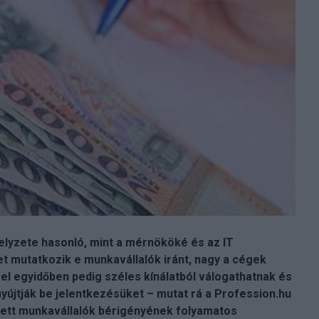
helyzete hasonló, mint a mérnököké és az IT
et mutatkozik e munkavállalók iránt, nagy a cégek
el egyidőben pedig széles kínálatból válogathatnak és
nyújtják be jelentkezésüket – mutat rá a Profession.hu
ntett munkavállalók bérigényének folyamatos