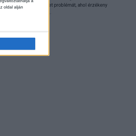
egváltoztathatja a
különösen ott jelenthet problémát, ahol érzékeny
z oldal alján
üzleti információkkal...