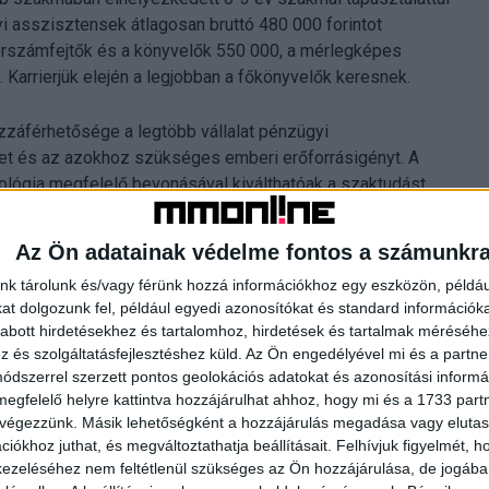
i asszisztensek átlagosan bruttó 480 000 forintot
érszámfejtők és a könyvelők 550 000, a mérlegképes
. Karrierjük elején a legjobban a főkönyvelők keresnek.
ozzáférhetősége a legtöbb vállalat pénzügyi
öket és az azokhoz szükséges emberi erőforrásigényt. A
lógia megfelelő bevonásával kiválthatóak a szaktudást
orrás fordítható az analitikus gondolkodást és stratégiai
rukturálása vonzó környezetet teremthet a kihívást és a
Az Ön adatainak védelme fontos a számunkr
nyre tehet szert a toborzásban, miközben a meglévő
nk tárolunk és/vagy férünk hozzá információkhoz egy eszközön, példáu
ti Nikoletta, a Profession Services üzletágvezetője.
t dolgozunk fel, például egyedi azonosítókat és standard információk
abott hirdetésekhez és tartalomhoz, hirdetések és tartalmak méréséhe
és szolgáltatásfejlesztéshez küld.
Az Ön engedélyével mi és a partne
dszerrel szerzett pontos geolokációs adatokat és azonosítási informác
megfelelő helyre kattintva hozzájárulhat ahhoz, hogy mi és a 1733 partne
 végezzünk. Másik lehetőségként a hozzájárulás megadása vagy elutasí
iókhoz juthat, és megváltoztathatja beállításait.
Felhívjuk figyelmét, 
ezeléséhez nem feltétlenül szükséges az Ön hozzájárulása, de jogában 