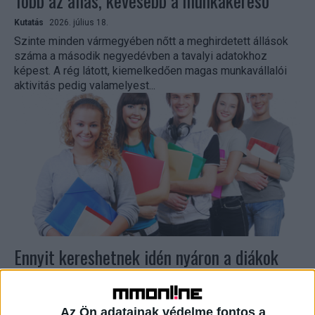
Több az állás, kevesebb a munkakereső
Kutatás
2026. július 18.
Szinte minden vármegyében nőtt a meghirdetett állások
száma a második negyedévben a tavalyi adatokhoz
képest. A rég látott, kiemelkedően magas munkavállalói
aktivitás pedig valamelyest...
Ennyit kereshetnek idén nyáron a diákok
Biznisz
2026. július 1.
Egész évben hasonló intenzitással toboroznak a
Az Ön adatainak védelme fontos a
vállalatok diákokat, és kimagasló arányban tüntetnek fel