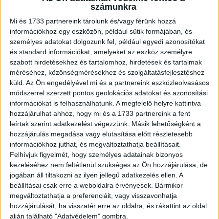
számunkra
bérinformációkat az őket megszólító álláshirdetésekben,
ami a fiatalok számára a legfontosabb...
Mi és 1733 partnereink tárolunk és/vagy férünk hozzá
információkhoz egy eszközön, például sütik formájában, és
személyes adatokat dolgozunk fel, például egyedi azonosítókat
és standard információkat, amelyeket az eszköz személyre
szabott hirdetésekhez és tartalomhoz, hirdetések és tartalmak
méréséhez, közönségmérésekhez és szolgáltatásfejlesztéshez
küld.
Az Ön engedélyével mi és a partnereink eszközleolvasásos
módszerrel szerzett pontos geolokációs adatokat és azonosítási
információkat is felhasználhatunk. A megfelelő helyre kattintva
hozzájárulhat ahhoz, hogy mi és a 1733 partnereink a fent
leírtak szerint adatkezelést végezzünk. Másik lehetőségként a
Így nyaralnak a magyarok
hozzájárulás megadása vagy elutasítása előtt részletesebb
információkhoz juthat, és megváltoztathatja beállításait.
Kutatás
2026. június 15.
Felhívjuk figyelmét, hogy személyes adatainak bizonyos
kezeléséhez nem feltétlenül szükséges az Ön hozzájárulása, de
Míg 2016-ban a hazai munkavállalók átlagosan 11–12
jogában áll tiltakozni az ilyen jellegű adatkezelés ellen. A
napot töltöttek nyári szabadságon, több részletben kivéve
beállításai csak erre a weboldalra érvényesek. Bármikor
a pihenőnapokat, és sokuknak azzal is szembe kellett
megváltoztathatja a preferenciáit, vagy visszavonhatja
nézniük, hogy...
hozzájárulását, ha visszatér erre az oldalra, és rákattint az oldal
alján található "Adatvédelem" gombra.