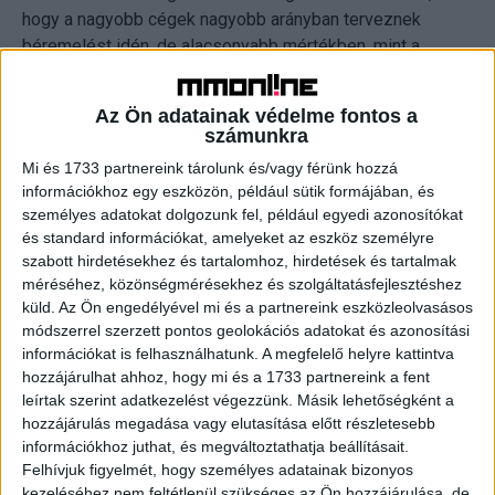
hogy a nagyobb cégek nagyobb arányban terveznek
béremelést idén, de alacsonyabb mértékben, mint a
bérfejlesztő kisebb méretű cégek.
Az Ön adatainak védelme fontos a
Átlagosan 8,4%-os béremeléssel kalkulálnak a
számunkra
munkáltatók
Mi és 1733 partnereink tárolunk és/vagy férünk hozzá
információkhoz egy eszközön, például sütik formájában, és
Bár tavaly a prognosztizáltnál több helyen került sor a
személyes adatokat dolgozunk fel, például egyedi azonosítókat
fizetések emelésére, annak mértéke végül a tervezett
és standard információkat, amelyeket az eszköz személyre
szabott hirdetésekhez és tartalomhoz, hirdetések és tartalmak
12,5%-nál kisebb lett (átlagosan 10,1%), az idén pedig
méréséhez, közönségmérésekhez és szolgáltatásfejlesztéshez
még ennél is szerényebbel kalkulálnak a munkáltatók
küld.
Az Ön engedélyével mi és a partnereink eszközleolvasásos
(átlagosan 8,4%). A 10 milliárd forint árbevétel feletti és a
módszerrel szerzett pontos geolokációs adatokat és azonosítási
300 főnél több foglalkoztatottal működő nagyvállalatok
információkat is felhasználhatunk. A megfelelő helyre kattintva
átlagosan 5%-os, míg a kelet-magyarországi (átlag 10,4
hozzájárulhat ahhoz, hogy mi és a 1733 partnereink a fent
%) és a kizárólag fizikai munkát végzőket (átlag 11,6%)
leírtak szerint adatkezelést végezzünk. Másik lehetőségként a
foglalkoztatók jelentősen magasabb bérfejlesztéssel
hozzájárulás megadása vagy elutasítása előtt részletesebb
információkhoz juthat, és megváltoztathatja beállításait.
számolnak.
Felhívjuk figyelmét, hogy személyes adatainak bizonyos
kezeléséhez nem feltétlenül szükséges az Ön hozzájárulása, de