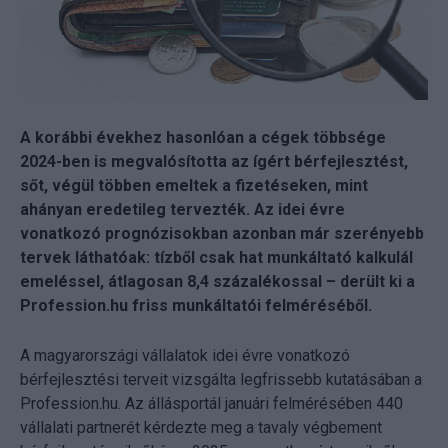
A korábbi évekhez hasonlóan a cégek többsége
2024-ben is megvalósította az ígért bérfejlesztést,
sőt, végül többen emeltek a fizetéseken, mint
ahányan eredetileg tervezték. Az idei évre
vonatkozó prognózisokban azonban már szerényebb
tervek láthatóak: tízből csak hat munkáltató kalkulál
emeléssel, átlagosan 8,4 százalékossal – derült ki a
Profession.hu friss munkáltatói felméréséből.
A magyarországi vállalatok idei évre vonatkozó
bérfejlesztési terveit vizsgálta legfrissebb kutatásában a
Profession.hu. Az állásportál januári felmérésében 440
vállalati partnerét kérdezte meg a tavaly végbement