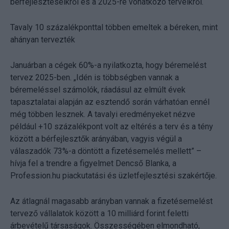
bérfejlesztéseikről és a 2025-re vonatkozó terveikről.
Tavaly 10 százalékponttal többen emeltek a béreken, mint
ahányan tervezték
Januárban a cégek 60%-a nyilatkozta, hogy béremelést
tervez 2025-ben. „Idén is többségben vannak a
béremeléssel számolók, ráadásul az elmúlt évek
tapasztalatai alapján az esztendő során várhatóan ennél
még többen lesznek. A tavalyi eredményeket nézve
például +10 százalékpont volt az eltérés a terv és a tény
között a bérfejlesztők arányában, vagyis végül a
válaszadók 73%-a döntött a fizetésemelés mellett” –
hívja fel a trendre a figyelmet Dencső Blanka, a
Profession.hu piackutatási és üzletfejlesztési szakértője.
Az átlagnál magasabb arányban vannak a fizetésemelést
tervező vállalatok között a 10 milliárd forint feletti
árbevételű társaságok. Összességében elmondható,