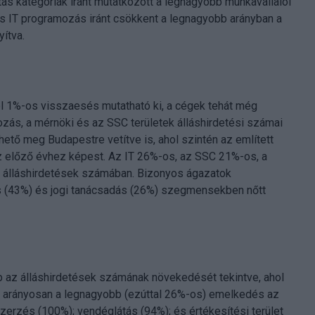
ás kategóriák iránt mutatkozott a legnagyobb munkavállalói
s IT programozás iránt csökkent a legnagyobb arányban a
ítva.
 1%-os visszaesés mutatható ki, a cégek tehát még
ás, a mérnöki és az SSC területek álláshirdetési számai
ető meg Budapestre vetítve is, ahol szintén az említett
z előző évhez képest. Az IT 26%-os, az SSC 21%-os, a
 álláshirdetések számában. Bizonyos ágazatok
ás (43%) és jogi tanácsadás (26%) szegmensekben nőtt
 az álláshirdetések számának növekedését tekintve, ahol
 arányosan a legnagyobb (ezúttal 26%-os) emelkedés az
zerzés (100%); vendéglátás (94%); és értékesítési terület