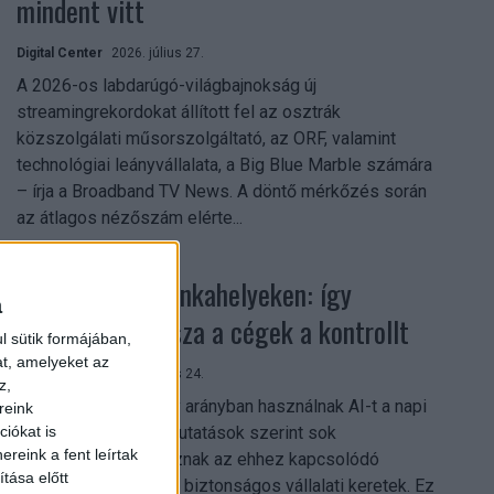
mindent vitt
Digital Center
2026. július 27.
A 2026-os labdarúgó-világbajnokság új
streamingrekordokat állított fel az osztrák
közszolgálati műsorszolgáltató, az ORF, valamint
technológiai leányvállalata, a Big Blue Marble számára
– írja a Broadband TV News. A döntő mérkőzés során
az átlagos nézőszám elérte...
Shadow AI a munkahelyeken: így
a
szerezhetik vissza a cégek a kontrollt
l sütik formájában,
at, amelyeket az
Digital Center
2026. július 24.
z,
A munkavállalók nagy arányban használnak AI-t a napi
reink
munkában, ám friss kutatások szerint sok
iókat is
reink a fent leírtak
szervezetnél hiányoznak az ehhez kapcsolódó
tása előtt
világos irányelvek és biztonságos vállalati keretek. Ez