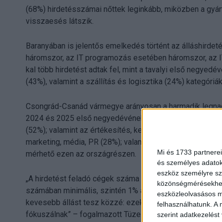
(68%) hirdetésszámai nőttek leginkább, miközben a gyá
visszaesés látszik.
Baranyában is jelentős emelkedés történt az álláshirdeté
háromszor, az IT programozás esetében háromszor, az 
kal több hirdetést adtak fel, mint a tavalyi első negye
(43%), valamint a szállítás és logisztika (24%) kategóriá
Csongrád-Csanád vármegye arányosan a harmadik legna
2024 és 2025 első negyedévének összevetésében. Itt a
(52%); valamint az értékesítés, kereskedelem (25%) kate
marketing, média, PR (28%); valamint a mérnöki (16%) 
Mi és 1733 partnerei
mérhető ezen az országrészen.
és személyes adatoka
eszköz személyre sz
„A hirdetést feladó cégek száma 0,2%-kal emelkedett a 
közönségmérésekhez 
számában minimális, szintén 1% alatti csökkenést tapasz
eszközleolvasásos mó
kevesebb állást tesz közzé: ezekből az adatokból is lá
felhasználhatunk. A 
fókuszálnak” – fogalmazott Tüzes Imre, a Profession.hu 
szerint adatkezelést