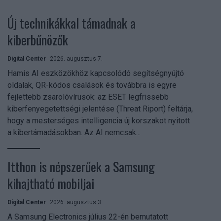
Új technikákkal támadnak a
kiberbűnözők
Digital Center
2026. augusztus 7.
Hamis AI eszközökhöz kapcsolódó segítségnyújtó
oldalak, QR-kódos csalások és továbbra is egyre
fejlettebb zsarolóvírusok: az ESET legfrissebb
kiberfenyegetettségi jelentése (Threat Riport) feltárja,
hogy a mesterséges intelligencia új korszakot nyitott
a kibertámadásokban. Az AI nemcsak...
Itthon is népszerűek a Samsung
kihajtható mobiljai
Digital Center
2026. augusztus 3.
A Samsung Electronics július 22-én bemutatott