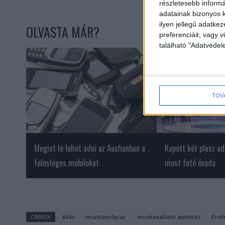
részletesebb informác
adatainak bizonyos k
ilyen jellegű adatke
OLVASTA MÁR?
preferenciáit, vagy v
található "Adatvéde
TOV
Megint le lehet adni az Auchanban a
Kapott két plusz a
felesleges mobilokat
most futó évada
CÍMKÉK
állás
munkaerőpiac
munkavállalói aktivitás
Prof