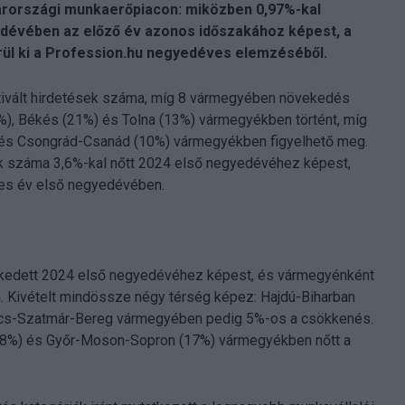
yarországi munkaerőpiacon: miközben 0,97%-kal
edévében az előző év azonos időszakához képest, a
ül ki a Profession.hu negyedéves elemzéséből.
ivált hirdetések száma, míg 8 vármegyében növekedés
%), Békés (21%) és Tolna (13%) vármegyékben történt, míg
 és Csongrád-Csanád (10%) vármegyékben figyelhető meg.
ók száma 3,6%-kal nőtt 2024 első negyedévéhez képest,
-es év első negyedévében.
lkedett 2024 első negyedévéhez képest, és vármegyénként
. Kivételt mindössze négy térség képez: Hajdú-Biharban
cs-Szatmár-Bereg vármegyében pedig 5%-os a csökkenés.
18%) és Győr-Moson-Sopron (17%) vármegyékben nőtt a