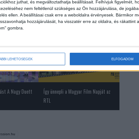
iókhoz juthat, és megváltoztathatja beállításait.
Felhívjuk figyelmét, 
ezeléséhez nem feltétlenül szükséges az Ön hozzájárulása, de jogában 
zelés ellen. A beállításai csak erre a weboldalra érvényesek. Bármikor m
isszavonhatja hozzájárulását, ha visszatér erre az oldalra, és rákattint a
lem" gombra.
ÁBBI LEHETŐSÉGEK
ELFOGADOM
dást A Nagy Duett
Így ünnepli a Magyar Film Napját az
RTL
ession.hu