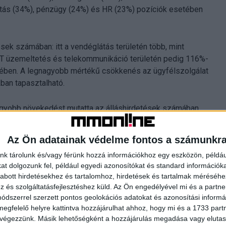
rtás (34%), pénzügy (24%) és HR (23%) pozíciók esetében
sek számában: itt a vendéglátás területén több, mint
IT üzemeltetés és telekommunikáció területén pedig 116%-
dévében. A legnagyobb mértékű csökkenés az ügyfélszolgálat
kban tapasztalható.
gyobb növekedést mutatta az álláshirdetések számában
 legnagyobb mértékben a HR (121%); a pénzügy, könyvelés
góriák mutatták a legnagyobb növekedést. Az IT (35%); a
Az Ön adatainak védelme fontos a számunkr
kategóriák esetében pedig a legszámottevőbb csökkenés
nk tárolunk és/vagy férünk hozzá információkhoz egy eszközön, példáu
t dolgozunk fel, például egyedi azonosítókat és standard információk
abott hirdetésekhez és tartalomhoz, hirdetések és tartalmak méréséhe
tavalyi első negyedévhez képest, míg a hirdetések
és szolgáltatásfejlesztéshez küld.
Az Ön engedélyével mi és a partne
taltunk. Több a hirdető, viszont egy munkaadó átlagosan
dszerrel szerzett pontos geolokációs adatokat és azonosítási informác
tható, hogy a cégek a meglévő munkavállalóik megtartására
megfelelő helyre kattintva hozzájárulhat ahhoz, hogy mi és a 1733 partne
üzletfejlesztési igazgatója.
 végezzünk. Másik lehetőségként a hozzájárulás megadása vagy elutasí