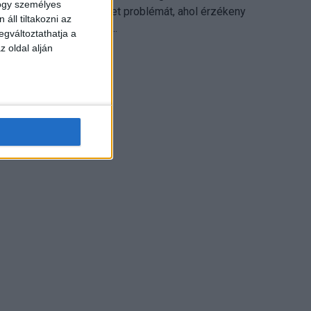
hogy személyes
különösen ott jelenthet problémát, ahol érzékeny
áll tiltakozni az
üzleti információkkal...
egváltoztathatja a
z oldal alján