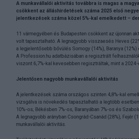
A munkavállalói aktivitás továbbra is magas a mag
csökkent az álláshirdetések száma 2025 első negy
jelentkezések száma közel 5%-kal emelkedett – der
11 vármegyében és Budapesten csökkent az újonnan akt
volt tapasztalható. A legnagyobb visszaesés Heves (22
a legjelentősebb bővülés Somogy (14%), Baranya (12%)
A Profession.hu adatbázisában a regisztrált felhasznál
viszont 6,7%-kal kevesebben regisztráltak, mint a 2024
Jelentősen nagyobb munkavállalói aktivitás
A jelentkezések száma országos szinten 4,8%-kal eme
vizsgálva is növekedés tapasztalható a legtöbb esetben
10%-os, Békésben 7%-os, Baranyában 7%-os és Szabol
A legnagyobb arányban Csongrád-Csanád (28%), Fejér (
munkavállalói aktivitás.