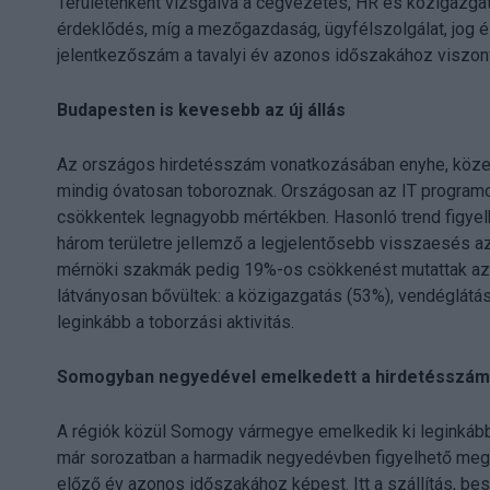
Területenként vizsgálva a cégvezetés, HR és közigazgat
érdeklődés, míg a mezőgazdaság, ügyfélszolgálat, jog é
jelentkezőszám a tavalyi év azonos időszakához viszony
Budapesten is kevesebb az új állás
Az országos hirdetésszám vonatkozásában enyhe, közel
mindig óvatosan toboroznak. Országosan az IT programoz
csökkentek legnagyobb mértékben. Hasonló trend figyelh
három területre jellemző a legjelentősebb visszaesés a
mérnöki szakmák pedig 19%-os csökkenést mutattak az
látványosan bővültek: a közigazgatás (53%), vendéglát
leginkább a toborzási aktivitás.
Somogyban negyedével emelkedett a hirdetésszám
A régiók közül Somogy vármegye emelkedik ki leginkább
már sorozatban a harmadik negyedévben figyelhető meg
előző év azonos időszakához képest. Itt a szállítás, bes