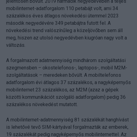
jelentősen bővült. 2019 harmadik negyedévében a teljes
mobilinternet-adatforgalom 110 petabájt volt, ami 34
százalékos éves átlagos növekedési ütemmel 2023
második negyedévére 349 petabájtra futott fel. A
növekedési trend valószínűleg a közeljövőben sem áll
meg, hiszen az utolsó negyedévben kiugróan nagy volt a
változás.
A forgalmazott adatmennyiség mindhárom szolgáltatási
szegmensben – okostelefonos-, laptopos-, mobil M2M-
szolgáltatások – meredeken bővült. A mobiltelefonos
adatforgalom évi átlagos 37 százalékos, a nagyképernyős
mobilinternet 23 százalékos, az M2M (azaz a gépek
közötti kommunikációt szolgáló adatforgalom) pedig 36
százalékos növekedést mutatott.
A mobilinternet-adatmennyiség 81 százalékát hanghívást
is lehetővé tevő SIM-kártyával forgalmazták az emberek,
19 százalékát pedig nagyképernyős mobilinternettel. Az