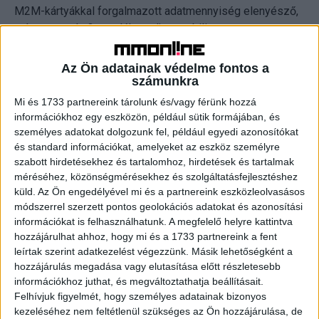
M2M-kártyákkal forgalmazott adatmennyiség elenyésző,
aránya csupán 3 ezrelék a teljes mobilinternet-
forgalomhoz képest.
Az Ön adatainak védelme fontos a
A helyhez között (jellemzően vezetékes) internet
számunkra
adatmennyisége átlagosan évi 17 százalékkal, a
Mi és 1733 partnereink tárolunk és/vagy férünk hozzá
mobilinterneté 34 százalékkal bővült. Vagyis bár a
információkhoz egy eszközön, például sütik formájában, és
helyhez kötött internet összmennyisége többszöröse a
személyes adatokat dolgozunk fel, például egyedi azonosítókat
és standard információkat, amelyeket az eszköz személyre
teljes mobilinternet-forgalomnak, a mobilinternet
szabott hirdetésekhez és tartalomhoz, hirdetések és tartalmak
gyorsabban bővül, aránya növekszik az összforgalmon
méréséhez, közönségmérésekhez és szolgáltatásfejlesztéshez
belül.
küld.
Az Ön engedélyével mi és a partnereink eszközleolvasásos
módszerrel szerzett pontos geolokációs adatokat és azonosítási
A párhuzamos növekedés arra utal, hogy a két
információkat is felhasználhatunk. A megfelelő helyre kattintva
szolgáltatást nem egymás helyett, hanem egymást
hozzájárulhat ahhoz, hogy mi és a 1733 partnereink a fent
leírtak szerint adatkezelést végezzünk. Másik lehetőségként a
kiegészítve használják az emberek. Az NMHH
hozzájárulás megadása vagy elutasítása előtt részletesebb
piackutatása alapján a háztartások közel kétharmadában
információkhoz juthat, és megváltoztathatja beállításait.
mindkét szolgáltatást igénybe veszik. A helyhez kötött
Felhívjuk figyelmét, hogy személyes adatainak bizonyos
internetet választják az olyan nagy adatforgalommal járó
kezeléséhez nem feltétlenül szükséges az Ön hozzájárulása, de