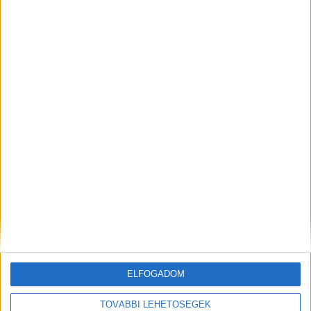
Korábbi adások
A rovat támogatói:
ELFOGADOM
TOVÁBBI LEHETŐSÉGEK