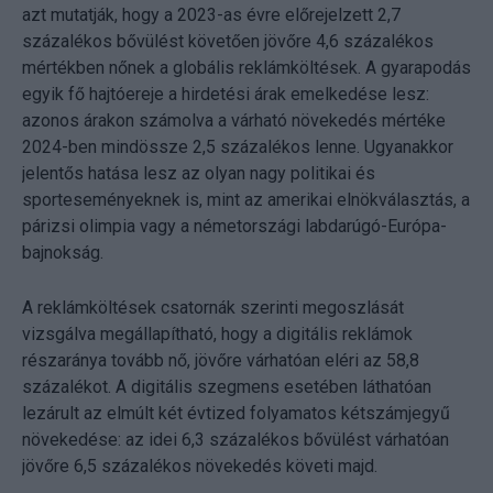
azt mutatják, hogy a 2023-as évre előrejelzett 2,7
százalékos bővülést követően jövőre 4,6 százalékos
mértékben nőnek a globális reklámköltések. A gyarapodás
egyik fő hajtóereje a hirdetési árak emelkedése lesz:
azonos árakon számolva a várható növekedés mértéke
2024-ben mindössze 2,5 százalékos lenne. Ugyanakkor
jelentős hatása lesz az olyan nagy politikai és
sporteseményeknek is, mint az amerikai elnökválasztás, a
párizsi olimpia vagy a németországi labdarúgó-Európa-
bajnokság.
A reklámköltések csatornák szerinti megoszlását
vizsgálva megállapítható, hogy a digitális reklámok
részaránya tovább nő, jövőre várhatóan eléri az 58,8
százalékot. A digitális szegmens esetében láthatóan
lezárult az elmúlt két évtized folyamatos kétszámjegyű
növekedése: az idei 6,3 százalékos bővülést várhatóan
jövőre 6,5 százalékos növekedés követi majd.