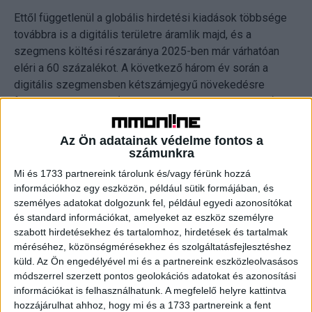
Ettől függetlenül a globális hirdetési kiadások többsége
továbbra is a digitális területre áramlik majd, és a
szegmens költési részaránya 2025-ben már várhatóan
eléri a 60 százalékot. A következő három év során a
digitális szegmensben kétszámjegyű növekedésre
főként a retail media (17,2% átlagos éves növekedés), a
paid social (12,3% átlagos éves növekedés), és a
programmatic (10,2% átlagos éves növekedés)
Az Ön adatainak védelme fontos a
területeken számíthatunk.
számunkra
Mi és 1733 partnereink tárolunk és/vagy férünk hozzá
Újra erősödik a tévés szegmens
információkhoz egy eszközön, például sütik formájában, és
személyes adatokat dolgozunk fel, például egyedi azonosítókat
és standard információkat, amelyeket az eszköz személyre
A második legnagyobb részaránnyal rendelkező, a
szabott hirdetésekhez és tartalomhoz, hirdetések és tartalmak
reklámköltések közel negyedét kitevő televíziós
méréséhez, közönségmérésekhez és szolgáltatásfejlesztéshez
hirdetések értéke két év csökkenést követően újra nőni
küld.
Az Ön engedélyével mi és a partnereink eszközleolvasásos
fog 2,9 százalékkal, ami elsősorban a connected TV-
módszerrel szerzett pontos geolokációs adatokat és azonosítási
költések 30 százalék feletti növekedésének lesz
információkat is felhasználhatunk. A megfelelő helyre kattintva
köszönhető. Eközben köztéri hirdetésekre 4,4,
hozzájárulhat ahhoz, hogy mi és a 1733 partnereink a fent