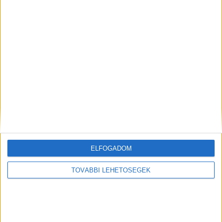
A RADIOCAFÉN
ELFOGADOM
TOVÁBBI LEHETŐSÉGEK