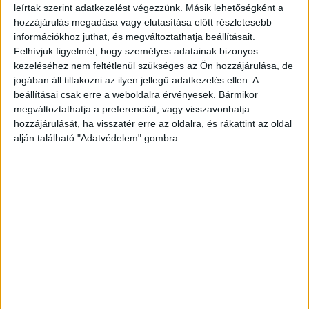
leírtak szerint adatkezelést végezzünk. Másik lehetőségként a
rádióreklámokra 1,1, mozireklámokra pedig 6,4
hozzájárulás megadása vagy elutasítása előtt részletesebb
százalékkal fognak többet költeni a hirdetők.
információkhoz juthat, és megváltoztathatja beállításait.
Felhívjuk figyelmét, hogy személyes adatainak bizonyos
Egyedül a nyomtatott felületek reklámpiaca csökken majd
kezeléséhez nem feltétlenül szükséges az Ön hozzájárulása, de
3,3 százalékkal: jövőre is kérlelhetetlenül zajlik majd a
jogában áll tiltakozni az ilyen jellegű adatkezelés ellen. A
napilapok és magazinok hirdetési piacának trendszerű,
beállításai csak erre a weboldalra érvényesek. Bármikor
megváltoztathatja a preferenciáit, vagy visszavonhatja
erőteljes zsugorodása, amely nyomán a terület immár
hozzájárulását, ha visszatér erre az oldalra, és rákattint az oldal
csupán 6,2 százalékát teszi ki a teljes reklámpiaci
alján található "Adatvédelem" gombra.
tortának.
A nagy sporteseményeknek kiemelt hatása lesz
A világ minden régiójában növekedést vár az előrejelzés,
ám annak mértéke eltérően alakul majd. A globális
reklámköltések 46,9 százalékát kitevő amerikai régióban
jövőre 5,8 százalékos növekedés várható, a 32
százalékos részarányt képviselő ázsiai-csendes-óceáni
régióban pedig 4 százalékos lesz a bővülés. Az Európa, a