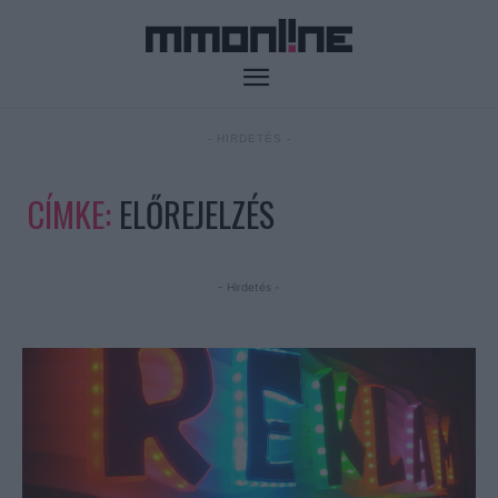
- HIRDETÉS -
CÍMKE:
ELŐREJELZÉS
- Hirdetés -