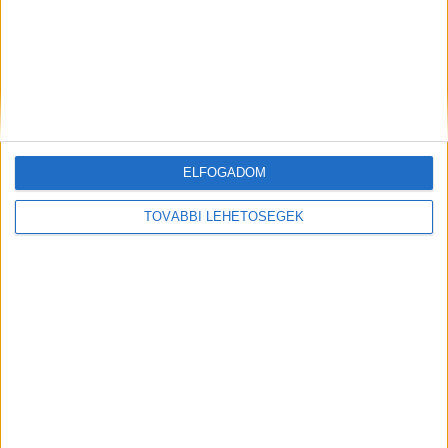
A vártnál jobb a helyzet a reklámpiacon
Reklám
2020. december 18.
A júliusban prognosztizált 9,1 százalékos helyett most
már kisebb, 7,5 százalékos visszaesést várható a
globális hirdetési piacon 2020-ra a Publicis Groupe-hoz
tartozó Zenith legújabb...
ELFOGADOM
TOVÁBBI LEHETŐSÉGEK
Magához térhet év végén a mobilpiac
Mobil
2020. december 7.