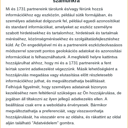
számunkra
A globális reklámköltések összértéke 2024-ben
várhatóan eléri a 752,8 milliárd dollárt, ami 4,6 százalékos
Mi és 1731 partnereink tárolunk és/vagy férünk hozzá
bővülést jelent az idei 719,8 milliárd dollárhoz képest –
információkhoz egy eszközön, például sütik formájában, és
derül...
személyes adatokat dolgozunk fel, például egyedi azonosítókat
és standard információkat, amelyeket az eszköz személyre
szabott hirdetésekhez és tartalomhoz, hirdetések és tartalmak
méréséhez, közönségmérésekhez és szolgáltatásfejlesztéshez
küld.
Az Ön engedélyével mi és a partnereink eszközleolvasásos
módszerrel szerzett pontos geolokációs adatokat és azonosítási
információkat is felhasználhatunk. A megfelelő helyre kattintva
hozzájárulhat ahhoz, hogy mi és a 1731 partnereink a fent
leírtak szerint adatkezelést végezzünk. Másik lehetőségként a
hozzájárulás megadása vagy elutasítása előtt részletesebb
információkhoz juthat, és megváltoztathatja beállításait.
Felhívjuk figyelmét, hogy személyes adatainak bizonyos
Közel 730 milliárd dolláros lehet idén a
kezeléséhez nem feltétlenül szükséges az Ön hozzájárulása, de
reklámpiac
jogában áll tiltakozni az ilyen jellegű adatkezelés ellen. A
beállításai csak erre a weboldalra érvényesek. Bármikor
Marketing
2023. június 7.
megváltoztathatja a preferenciáit, vagy visszavonhatja
A globális reklámköltések összértéke idén várhatóan eléri
hozzájárulását, ha visszatér erre az oldalra, és rákattint az oldal
a 727,9 milliárd dollárt, ami 3,3 százalékos bővülést jelent
alján található "Adatvédelem" gombra.