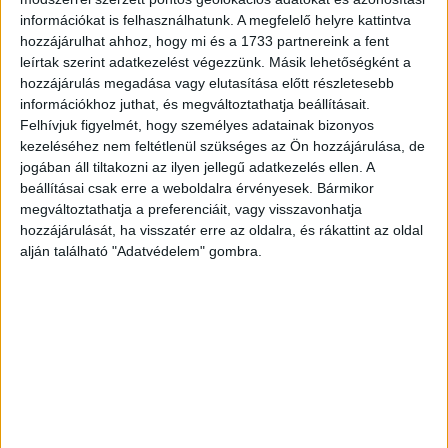
videószolgáltatásokra fordított összeg, 76,3 milliárd
információkat is felhasználhatunk. A megfelelő helyre kattintva
dolláros költéssel lehet akkor számolni.
hozzájárulhat ahhoz, hogy mi és a 1733 partnereink a fent
leírtak szerint adatkezelést végezzünk. Másik lehetőségként a
Az előrejelzés készítői szerint 2026-ben a
hozzájárulás megadása vagy elutasítása előtt részletesebb
információkhoz juthat, és megváltoztathatja beállításait.
tévéelőfizetések részesedése a videó és
Felhívjuk figyelmét, hogy személyes adatainak bizonyos
tévészolgáltatásokra fordított összegből 40 százalék
kezeléséhez nem feltétlenül szükséges az Ön hozzájárulása, de
lesz, miközben tíz évvel ezelőtt még 81 százalékos piaci
jogában áll tiltakozni az ilyen jellegű adatkezelés ellen. A
részesedéssel bírt ez a szegmens.
beállításai csak erre a weboldalra érvényesek. Bármikor
megváltoztathatja a preferenciáit, vagy visszavonhatja
hozzájárulását, ha visszatér erre az oldalra, és rákattint az oldal
CÍMKÉK
Disney
Egyesült Államok
előrejelzés
Netflix
alján található "Adatvédelem" gombra.
Strategy Analytics
streaming
tv-előfizetés
Facebook
Email