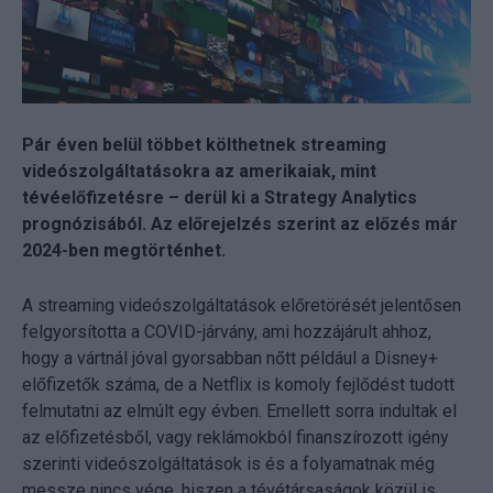
Pár éven belül többet költhetnek streaming
videószolgáltatásokra az amerikaiak, mint
tévéelőfizetésre – derül ki a Strategy Analytics
prognózisából. Az előrejelzés szerint az előzés már
2024-ben megtörténhet.
A streaming videószolgáltatások előretörését jelentősen
felgyorsította a COVID-járvány, ami hozzájárult ahhoz,
hogy a vártnál jóval gyorsabban nőtt például a Disney+
előfizetők száma, de a Netflix is komoly fejlődést tudott
felmutatni az elmúlt egy évben. Emellett sorra indultak el
az előfizetésből, vagy reklámokból finanszírozott igény
szerinti videószolgáltatások is és a folyamatnak még
messze nincs vége, hiszen a tévétársaságok közül is