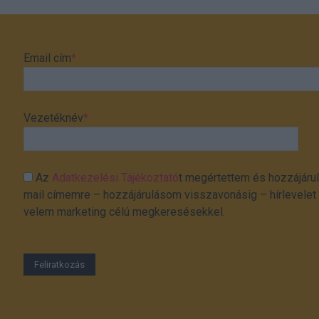
Email cím
*
Vezetéknév
*
Az
Adatkezelési Tájékoztató
t megértettem és hozzájárul
mail címemre – hozzájárulásom visszavonásig – hírlevelet k
velem marketing célú megkeresésekkel.