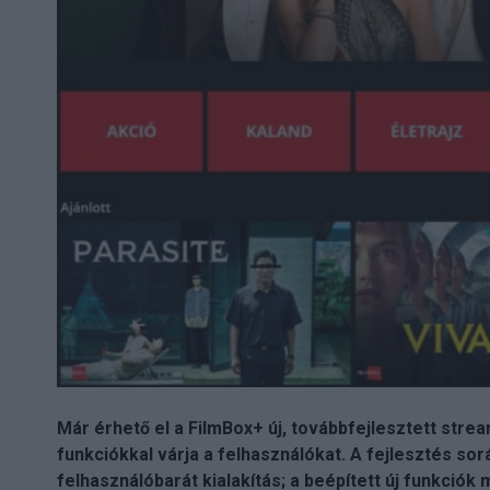
Már érhető el a FilmBox+ új, továbbfejlesztett strea
funkciókkal várja a felhasználókat. A fejlesztés sor
felhasználóbarát kialakítás; a beépített új funkció