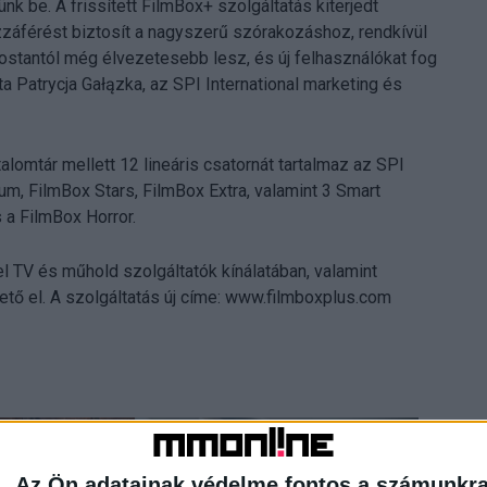
nk be. A frissített FilmBox+ szolgáltatás kiterjedt
záférést biztosít a nagyszerű szórakozáshoz, rendkívül
stantól még élvezetesebb lesz, és új felhasználókat fog
a Patrycja Gałązka, az SPI International marketing és
lomtár mellett 12 lineáris csatornát tartalmaz az SPI
ium, FilmBox Stars, FilmBox Extra, valamint 3 Smart
 a FilmBox Horror.
l TV és műhold szolgáltatók kínálatában, valamint
ető el. A szolgáltatás új címe: www.filmboxplus.com
Az Ön adatainak védelme fontos a számunkr