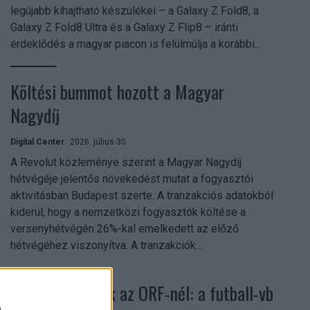
legújabb kihajtható készülékei – a Galaxy Z Fold8, a
Galaxy Z Fold8 Ultra és a Galaxy Z Flip8 – iránti
érdeklődés a magyar piacon is felülmúlja a korábbi...
Költési bummot hozott a Magyar
Nagydíj
Digital Center
2026. július 30.
A Revolut közleménye szerint a Magyar Nagydíj
hétvégéje jelentős növekedést mutat a fogyasztói
aktivitásban Budapest szerte. A tranzakciós adatokból
kiderül, hogy a nemzetközi fogyasztók költése a
versenyhétvégén 26%-kal emelkedett az előző
hétvégéhez viszonyítva. A tranzakciók...
Rekordok dőltek az ORF-nél: a futball-vb
a