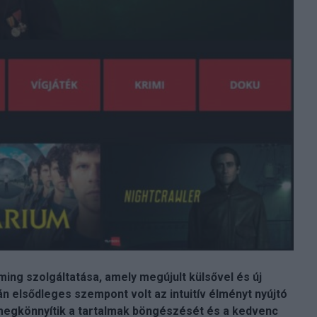
ming szolgáltatása, amely megújult külsővel és új
án elsődleges szempont volt az intuitív élményt nyújtó
k megkönnyítik a tartalmak böngészését és a kedvenc