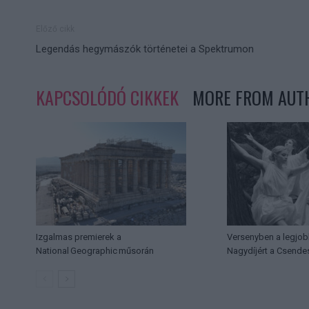
Előző cikk
Legendás hegymászók történetei a Spektrumon
KAPCSOLÓDÓ CIKKEK
MORE FROM AUT
Izgalmas premierek a
Versenyben a legjob
National Geographic műsorán
Nagydíjért a Csende