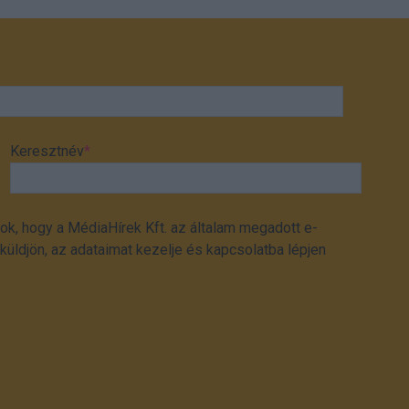
Keresztnév
*
ok, hogy a MédiaHírek Kft. az általam megadott e-
üldjön, az adataimat kezelje és kapcsolatba lépjen