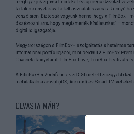
megfigyeljük a piaci trendeket és új megoldásokat vezetü
tartalomkönyvtárával a felhasználók számára könnyű hoz
vonzó áron. Biztosak vagyunk benne, hogy a FilmBox+ mo
ösztönözni arra, hogy megismerjék kínálatunkat” – mondt
digitális igazgatója.
Magyarországon a FilmBox+ szolgáltatás a hatalmas tarta
International portfóliójából, mint például a FilmBox Prem
Channels könyvtárat: FilmBox Love, FilmBox Festivals és
A FilmBox+ a Vodafone és a DIGI mellett a nagyobb kábe
mobilalkalmazással (iOS, Android) és Smart TV-vel elérh
OLVASTA MÁR?