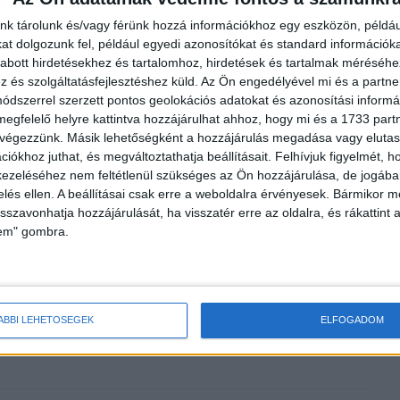
nk tárolunk és/vagy férünk hozzá információkhoz egy eszközön, példáu
t dolgozunk fel, például egyedi azonosítókat és standard információk
abott hirdetésekhez és tartalomhoz, hirdetések és tartalmak méréséhe
és szolgáltatásfejlesztéshez küld.
Az Ön engedélyével mi és a partne
dszerrel szerzett pontos geolokációs adatokat és azonosítási informác
égben nézhetjük a
Használt elektromos autót venne?
megfelelő helyre kattintva hozzájárulhat ahhoz, hogy mi és a 1733 partne
 végezzünk. Másik lehetőségként a hozzájárulás megadása vagy elutasí
Erre figyeljen!
iókhoz juthat, és megváltoztathatja beállításait.
Felhívjuk figyelmét, 
ezeléséhez nem feltétlenül szükséges az Ön hozzájárulása, de jogában 
zelés ellen. A beállításai csak erre a weboldalra érvényesek. Bármikor m
isszavonhatja hozzájárulását, ha visszatér erre az oldalra, és rákattint a
lem" gombra.
ÁBBI LEHETŐSÉGEK
ELFOGADOM