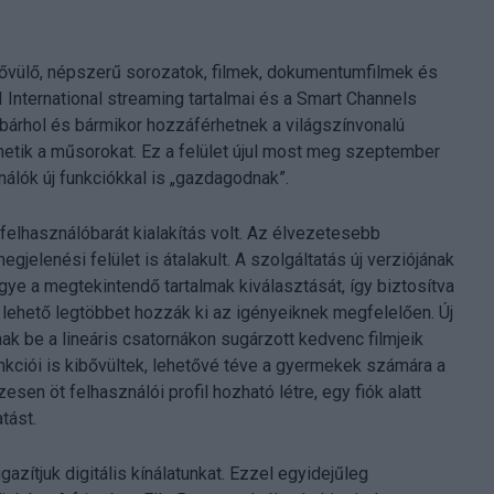
ővülő, népszerű sorozatok, filmek, dokumentumfilmek és
 International streaming tartalmai és a Smart Channels
k bárhol és bármikor hozzáférhetnek a világszínvonalú
zhetik a műsorokat. Ez a felület újul most meg szeptember
nálók új funkciókkal is „gazdagodnak”.
felhasználóbarát kialakítás volt. Az élvezetesebb
gjelenési felület is átalakult. A szolgáltatás új verziójának
gye a megtekintendő tartalmak kiválasztását, így biztosítva
 lehető legtöbbet hozzák ki az igényeiknek megfelelően. Új
nak be a lineáris csatornákon sugárzott kedvenc filmjeik
unkciói is kibővültek, lehetővé téve a gyermekek számára a
sen öt felhasználói profil hozható létre, egy fiók alatt
tást.
azítjuk digitális kínálatunkat. Ezzel egyidejűleg