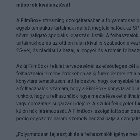
műsorok kiválasztását.
A FilmBox+ streaming szolgáltatásban a folyamatosan b
egyéb tematikus tartalmak mellett megtalálhatóak az SPI
névre hallgató speciális lejátszási listák. A felhasználó
tartalmakhoz és az otthon falain kívül is szabadon élve
25-vel, és ráadásul a hazai, a lengyel és a román felhasz
Az új FilmBox+ felület tervezésénél az elsődleges cél a 
felhasználói élmény érdekében az új funkciók mellett a me
könyvtára tematikusan lett felosztva, hogy könnyebbé te
a felhasználók számára, hogy a FilmBox+ könyvtárából a
funkció, hogy a felhasználók figyelmeztetéseket állíthat
vagy sorozataik sugárzási idejére. A szülői felügyelet f
külön fiók létrehozását. A FilmBox+ szolgáltatásban össze
pedig egyszerre három személy használhatja a szolgálta
„Folyamatosan fejlesztjük és a felhasználók igényeihez ig