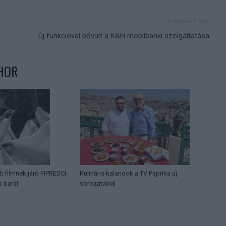
Következő cikk
Új funkcióval bővült a K&H mobilbanki szolgáltatása
HOR
b filmnek járó FIPRESCI
Kulináris kalandok a TV Paprika új
s barát
sorozataival