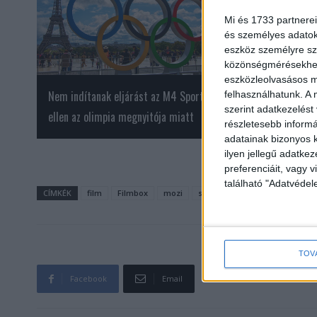
Mi és 1733 partnerei
és személyes adatoka
eszköz személyre sz
közönségmérésekhez 
eszközleolvasásos mó
Nem indítanak eljárást az M4 Sport
Feltuningolt minős
felhasználhatunk. A 
szerint adatkezelést
ellen az olimpia megnyitója miatt
Jóbarátokat
részletesebb informác
adatainak bizonyos k
ilyen jellegű adatke
preferenciáit, vagy v
található "Adatvéde
CÍMKÉK
film
Filmbox
mozi
streaming
tévé
TOV
Facebook
Email