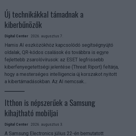
Új technikákkal támadnak a
kiberbűnözők
Digital Center
2026. augusztus 7.
Hamis AI eszközökhöz kapcsolódó segítségnyújtó
oldalak, QR-kódos csalások és továbbra is egyre
fejlettebb zsarolóvírusok: az ESET legfrissebb
kiberfenyegetettségi jelentése (Threat Riport) feltárja,
hogy a mesterséges intelligencia új korszakot nyitott
a kibertámadásokban. Az AI nemcsak...
Itthon is népszerűek a Samsung
kihajtható mobiljai
Digital Center
2026. augusztus 3.
A Samsung Electronics július 22-én bemutatott