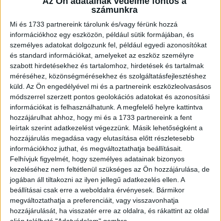
Az Ön adatainak védelme fontos a
számunkra
– A nemzeti lottótársaság fejlődését és
Mi és 1733 partnereink tárolunk és/vagy férünk hozzá
versenyképességének erősítését pár hónapig befékezte,
információkhoz egy eszközön, például sütik formájában, és
de végül nem tudta megtörni a pandémia. Sőt, kifejezetten
személyes adatokat dolgozunk fel, például egyedi azonosítókat
és standard információkat, amelyeket az eszköz személyre
felgyorsított olyan folyamatokat, amelyekkel európai
szabott hirdetésekhez és tartalomhoz, hirdetések és tartalmak
szinten is élvonalbeli innovációkat valósítottunk meg rövid
méréséhez, közönségmérésekhez és szolgáltatásfejlesztéshez
határidő alatt. Büszke vagyok arra, hogy a csapatommal
küld.
Az Ön engedélyével mi és a partnereink eszközleolvasásos
támogatni tudtuk ebben a céget, de azért fontos
módszerrel szerzett pontos geolokációs adatokat és azonosítási
kimondanunk és feldolgoznunk, hogy embert próbáló
információkat is felhasználhatunk. A megfelelő helyre kattintva
időszak áll mögöttünk.
hozzájárulhat ahhoz, hogy mi és a 1733 partnereink a fent
leírtak szerint adatkezelést végezzünk. Másik lehetőségként a
hozzájárulás megadása vagy elutasítása előtt részletesebb
– Van olyan dolog, amit ebben az időszakban biztosan
információkhoz juthat, és megváltoztathatja beállításait.
megtanult minden marketing-döntéshozó?
Felhívjuk figyelmét, hogy személyes adatainak bizonyos
kezeléséhez nem feltétlenül szükséges az Ön hozzájárulása, de
– Minden döntéshozóra igaz lehet, hogy a járvány során
jogában áll tiltakozni az ilyen jellegű adatkezelés ellen. A
még inkább megtanultuk, az üzleti KPI-ok kitűzése
beállításai csak erre a weboldalra érvényesek. Bármikor
mellett az EQ és az emberi értékek gondozása, az
megváltoztathatja a preferenciáit, vagy visszavonhatja
hozzájárulását, ha visszatér erre az oldalra, és rákattint az oldal
egymásra figyelés ugyanolyan fontos a csapat