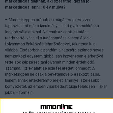
marketinges diáknak, aki szeretne igazán jó
marketinges lenni 10 év múlva?
– Mindenképpen próbálja ki magát és szerezzen
tapasztalatot már a tanulmányai alatt gyakornokként a
legjobb vállalatoknál. Ne csak az adott oktatási
rendszertől várja el a tudásátadást, hanem éljen a
folyamatos önképzés lehetőségével, tekintsen ki a
világba. Elsősorban a pandémia hatására számos neves
nemzetközi egyetem globálisan ingyenesen elérhetővé
tette sok képzését, tanfolyamát minden érdeklődő
számára. Tíz év alatt se adja fel eredeti önmagát. A
marketingben ne csak a bevételnövelő eszközt lássa,
hanem annak értékteremtő erejét, amellyel szélesebb
környezetét, az emberi viselkedést tudja felelősen – akár
jobbá – formálni.
– Mire a legbüszkébb, ha 2020 márciusáig
visszatekint?