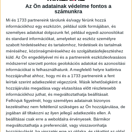
biztonsági őr, vagyonőr, portás (1%) jelenleg.
Az Ön adatainak védelme fontos a
számunkra
A COVID előtti időszakhoz képest is nagy a
Mi és 1733 partnereink tárolunk és/vagy férünk hozzá
növekedés
információkhoz egy eszközön, például sütik formájában, és
személyes adatokat dolgozunk fel, például egyedi azonosítókat
és standard információkat, amelyeket az eszköz személyre
A gazdaság stabilizálódásával újra beindult a munkaerő-
szabott hirdetésekhez és tartalomhoz, hirdetések és tartalmak
toborzás is, a hirdetések robbanásszerű gyarapodásával
méréséhez, közönségmérésekhez és szolgáltatásfejlesztéshez
csökkent az egy hirdetésre jutó jelentkezések átlagos
küld.
Az Ön engedélyével mi és a partnereink eszközleolvasásos
száma a tavalyi év azonos időszakához képest. Ebben
módszerrel szerzett pontos geolokációs adatokat és azonosítási
közrejátszik a mostani, korábban soha nem látott hirdetési
információkat is felhasználhatunk. A megfelelő helyre kattintva
volumennövekedés, illetve a tavalyi adatok alakulása,
hozzájárulhat ahhoz, hogy mi és a 1733 partnereink a fent
amikor a munkahelyek bezárása következtében
leírtak szerint adatkezelést végezzünk. Másik lehetőségként a
hozzájárulás megadása vagy elutasítása előtt részletesebb
megsokszorozódott álláskeresők száma extrém
információkhoz juthat, és megváltoztathatja beállításait.
túljelentkezést alakított ki a munkaerőpiacon. Jelenleg az
Felhívjuk figyelmét, hogy személyes adatainak bizonyos
egy meghirdetett pozícióra jelentkező szakmunkások
kezeléséhez nem feltétlenül szükséges az Ön hozzájárulása, de
száma 41 százalékkal magasabb, mint a pandémia előtt.
jogában áll tiltakozni az ilyen jellegű adatkezelés ellen. A
beállításai csak erre a weboldalra érvényesek. Bármikor
A meghirdetett állásokra jelentkezők száma alapján
megváltoztathatja a preferenciáit, vagy visszavonhatja
elmondható, hogy az előző évhez képest most a
hozzájárulását, ha visszatér erre az oldalra, és rákattint az oldal