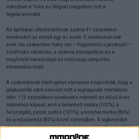
miközben a Tolna és Nógrád megyében volt a
legalacsonyabb.
Az építőipari álláshirdetések száma 41 százalékot
emelkedett az elmúlt egy év során. E szektorban már
évek óta szakember hiány van – függetlenül a járványtól –
a külföldre vándorlás, a szakma elöregedése és a
megfelelő mennyiségű és minőségű utánpótlás
elmaradása miatt.
A szakemberek iránti igényt elemezve kirajzolódik, hogy a
gépkezelők iránti kereslet nőtt a legnagyobb mértékben
idén: 113 százalékos növekedés mérhető az előző éves
adatokhoz képest, amit a betanított munka (103%), a
felszolgáló, pincér, pultos (101%), a konyhai munka (86%)
és a műszerész (83%) követ sorrendben. A legkevésbé
dinamikusan növekvő három kategória a takarítás, tisztítás
(19%), a személy- és vagyonvédelem (6%) és végül a