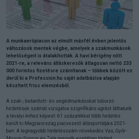
A munkaerőpiacon az elmúlt másfél évben jelentős
változások mentek végbe, amelyek a szakmunkások
lehetőségeit is átalakították. A havi bérigény nőtt
2021-re, a releváns álláskeresők átlagosan nettó 233
000 forintos fizetésre számítanak – többek között ez
derül ki a Profession.hu saját adatbázisa alapján
készített friss elemzésből.
A szak-, betanított- és segédmunkásokat toborzó
hirdetések számát vizsgálva szignifikáns ugrást láthatunk
a tavalyi évhez képest: 61 százalékkal több hirdetés
került ki Magyarország piacvezető állásportáljára 2021-
ben. A legnagyobb hirdetésszám-növekedés Vas, Győr-
Moson-Sopron és Zala megyék esetében történt,