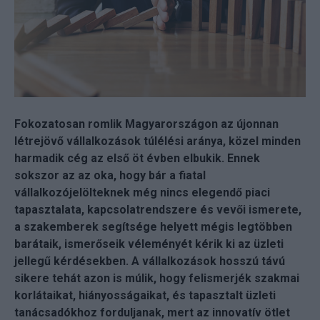
Fokozatosan romlik Magyarországon az újonnan
létrejövő vállalkozások túlélési aránya, közel minden
harmadik cég az első öt évben elbukik. Ennek
sokszor az az oka, hogy bár a fiatal
vállalkozójelölteknek még nincs elegendő piaci
tapasztalata, kapcsolatrendszere és vevői ismerete,
a szakemberek segítsége helyett mégis legtöbben
barátaik, ismerőseik véleményét kérik ki az üzleti
jellegű kérdésekben. A vállalkozások hosszú távú
sikere tehát azon is múlik, hogy felismerjék szakmai
korlátaikat, hiányosságaikat, és tapasztalt üzleti
tanácsadókhoz forduljanak, mert az innovatív ötlet