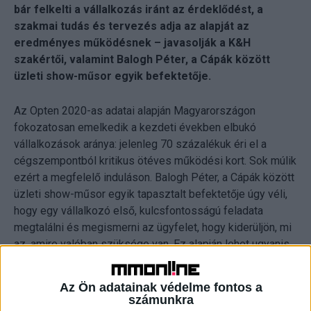
bár felkelti a vállalkozás iránt az érdeklődést, a
szakmai tudás és tervezés adja az alapját az
eredményes működésnek – javasolják a K&H
szakértői, valamint Balogh Péter, a Cápák között
üzleti show-műsor egyik befektetője.
Az Opten 2020-as adatai alapján Magyarországon
fokozatosan emelkedik a kezdeti években elbukó
vállalkozások aránya: jelenleg 70 százalékuk éri el a
cégszempontból kritikus ötéves működési kort. Sok múlik
ezért a megfelelő induláson. Balogh Péter, a Cápák között
üzleti show-műsor egyik tapasztalt befektetője úgy véli,
hogy egy vállalkozó első, kulcsfontosságú feladata
megtalálni és megismerni az ügyfelet, hogy kiderüljön, mi
az, amire valóban szüksége van. Ez alapján lehet ugyanis
reálisan megtervezni, milyen irányba érdemes tovább
haladni a termék vagy szolgáltatás fejlesztésével és
Az Ön adatainak védelme fontos a
megvalósításával. A ma már sikeres angyalbefektető
számunkra
emellett a saját korlátok felismerését hangsúlyozza: „Az