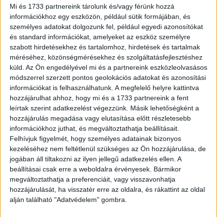
Mi és 1733 partnereink tárolunk és/vagy férünk hozzá
első három ötlet, amikbe fiatalon vágtam bele, más-más
információkhoz egy eszközön, például sütik formájában, és
okok miatt, de kudarcba fulladt. Ezeknek a tanulságaiból
személyes adatokat dolgozunk fel, például egyedi azonosítókat
kiindulva viszont mindig egyre jobban meg tudtam
és standard információkat, amelyeket az eszköz személyre
valósítani azt, amit akartam. Meggyőződésem, hogy a
szabott hirdetésekhez és tartalomhoz, hirdetések és tartalmak
fiatal vállalkozók sikerének kulcsa abban is rejlik, hogy
méréséhez, közönségmérésekhez és szolgáltatásfejlesztéshez
küld.
Az Ön engedélyével mi és a partnereink eszközleolvasásos
mihez kezdenek a kudarccal, az első sikertelenségből
módszerrel szerzett pontos geolokációs adatokat és azonosítási
felállva ugyanis a második ötletnek már sokkal nagyobb
információkat is felhasználhatunk. A megfelelő helyre kattintva
esélye van arra, hogy befusson. Ezt a – hiányosságainkat
hozzájárulhat ahhoz, hogy mi és a 1733 partnereink a fent
felismerni, másoktól tanulni és a kudarcból sikert
leírtak szerint adatkezelést végezzünk. Másik lehetőségként a
kovácsolni – folyamatot tudják ma már nagymértékben
hozzájárulás megadása vagy elutasítása előtt részletesebb
felgyorsítani az induló vállalkozásokat és ifjú
információkhoz juthat, és megváltoztathatja beállításait.
tehetségeket segítő mentorok.”
Felhívjuk figyelmét, hogy személyes adatainak bizonyos
kezeléséhez nem feltétlenül szükséges az Ön hozzájárulása, de
jogában áll tiltakozni az ilyen jellegű adatkezelés ellen. A
A gyakorlat azonban egyelőre azt mutatja, hogy van még
beállításai csak erre a weboldalra érvényesek. Bármikor
hova fejlődni a szakmai segítség elfogadásában. A műsor
megváltoztathatja a preferenciáit, vagy visszavonhatja
harmadik évadjába jelentkező vállalkozók 60 százaléka
hozzájárulását, ha visszatér erre az oldalra, és rákattint az oldal
jelezte ugyanis azt, hogy az ötlete megvalósításakor
alján található "Adatvédelem" gombra.
kikérte barátai véleményét, de alig több mint negyedük (28