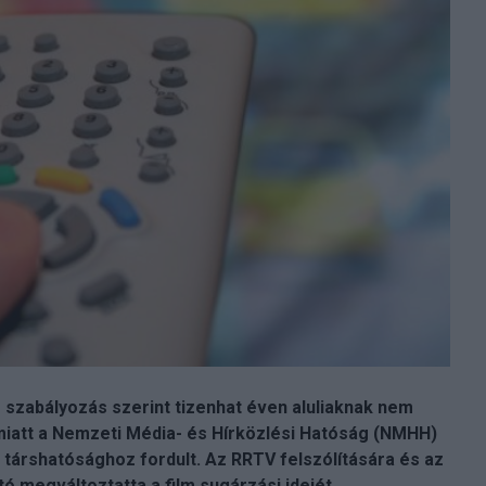
r szabályozás szerint tizenhat éven aluliaknak nem
emiatt a Nemzeti Média- és Hírközlési Hatóság (NMHH)
 társhatósághoz fordult. Az RRTV felszólítására és az
 megváltoztatta a film sugárzási idejét.