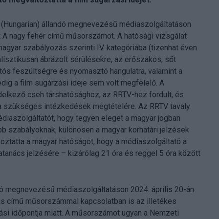
é (Hungarian) állandó megnevezésű médiaszolgáltatáson
t A nagy fehér című műsorszámot. A hatósági vizsgálat
a magyar szabályozás szerinti IV. kategóriába (tizenhat éven
ealisztikusan ábrázolt sérülésekre, az erőszakos, sőt
rtós feszültségre és nyomasztó hangulatra, valamint a
edig a film sugárzási ideje sem volt megfelelő. A
elkező cseh társhatósághoz, az RRTV-hez fordult, és
te a szükséges intézkedések megtételére. Az RRTV tavaly
médiaszolgáltatót, hogy tegyen eleget a magyar jogban
bb szabályoknak, különösen a magyar korhatári jelzések
ékoztatta a magyar hatóságot, hogy a médiaszolgáltató a
anács jelzésére – kizárólag 21 óra és reggel 5 óra között
ndó megnevezésű médiaszolgáltatáson 2024. április 20-án
s című műsorszámmal kapcsolatban is az illetékes
zási időpontja miatt. A műsorszámot ugyan a Nemzeti