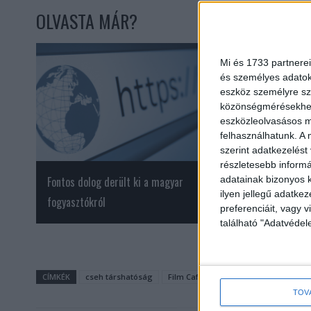
OLVASTA MÁR?
Mi és 1733 partnerei
és személyes adatoka
eszköz személyre sz
közönségmérésekhez 
eszközleolvasásos mó
felhasználhatunk. A 
szerint adatkezelést
részletesebb informác
Fontos dolog derült ki a magyar
Ilyen volt a Top 50 
adatainak bizonyos k
ilyen jellegű adatke
fogyasztókról
preferenciáit, vagy v
található "Adatvéde
CÍMKÉK
cseh társhatóság
Film Café
médiatanács
NMHH
TOV