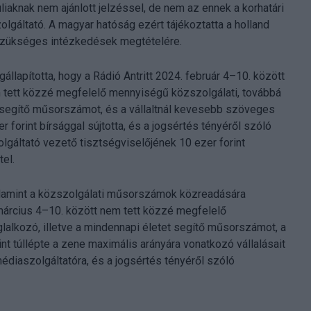
iaknak nem ajánlott jelzéssel, de nem az ennek a korhatári
gáltató. A magyar hatóság ezért tájékoztatta a holland
a szükséges intézkedések megtételére.
állapította, hogy a Rádió Antritt 2024. február 4–10. között
m tett közzé megfelelő mennyiségű közszolgálati, továbbá
et segítő műsorszámot, és a vállaltnál kevesebb szöveges
r forint bírsággal sújtotta, és a jogsértés tényéről szóló
lgáltató vezető tisztségviselőjének 10 ezer forint
tel.
valamint a közszolgálati műsorszámok közreadására
 március 4–10. között nem tett közzé megfelelő
glalkozó, illetve a mindennapi életet segítő műsorszámot, a
nt túllépte a zene maximális arányára vonatkozó vállalásait
 médiaszolgáltatóra, és a jogsértés tényéről szóló