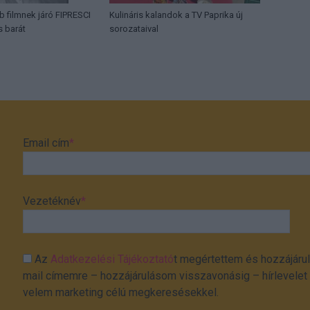
b filmnek járó FIPRESCI
Kulináris kalandok a TV Paprika új
s barát
sorozataival
Email cím
*
Vezetéknév
*
Az
Adatkezelési Tájékoztató
t megértettem és hozzájárul
mail címemre – hozzájárulásom visszavonásig – hírlevelet k
velem marketing célú megkeresésekkel.