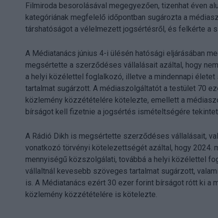
Filmiroda besorolásával megegyezően, tizenhat éven alul
kategóriának megfelelő időpontban sugározta a médiaszol
társhatóságot a vélelmezett jogsértésről, és felkérte 
A Médiatanács június 4-i ülésén hatósági eljárásában meg
megsértette a szerződéses vállalásait azáltal, hogy ne
a helyi közélettel foglalkozó, illetve a mindennapi élet
tartalmat sugárzott. A médiaszolgáltatót a testület 70 eze
közlemény közzétételére kötelezte, emellett a médiaszo
bírságot kell fizetnie a jogsértés ismételtségére tekintet
A Rádió Dikh is megsértette szerződéses vállalásait, 
vonatkozó törvényi kötelezettségét azáltal, hogy 2024.
mennyiségű közszolgálati, továbbá a helyi közélettel fo
vállaltnál kevesebb szöveges tartalmat sugárzott, valami
is. A Médiatanács ezért 30 ezer forint bírságot rótt ki a
közlemény közzétételére is kötelezte.