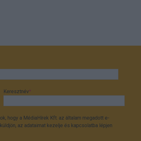
Keresztnév
*
ok, hogy a MédiaHírek Kft. az általam megadott e-
üldjön, az adataimat kezelje és kapcsolatba lépjen