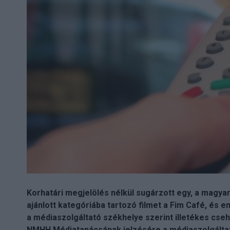
Korhatári megjelölés nélkül sugárzott egy, a magya
ajánlott kategóriába tartozó filmet a Fim Café, és 
a médiaszolgáltató székhelye szerint illetékes cseh
NMHH Médiatanácsának jelzésére a médiaszolgáltató