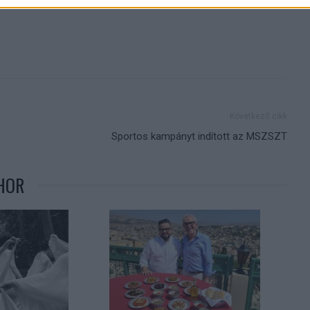
Következő cikk
Sportos kampányt indított az MSZSZT
HOR