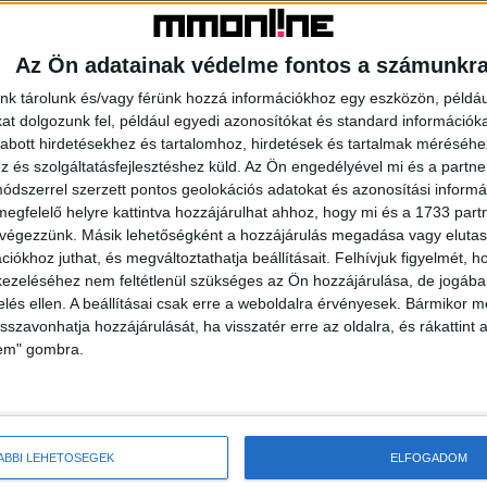
Az Ön adatainak védelme fontos a számunkr
nk tárolunk és/vagy férünk hozzá információkhoz egy eszközön, példáu
t dolgozunk fel, például egyedi azonosítókat és standard információk
abott hirdetésekhez és tartalomhoz, hirdetések és tartalmak méréséhe
és szolgáltatásfejlesztéshez küld.
Az Ön engedélyével mi és a partne
dszerrel szerzett pontos geolokációs adatokat és azonosítási informác
megfelelő helyre kattintva hozzájárulhat ahhoz, hogy mi és a 1733 partne
 végezzünk. Másik lehetőségként a hozzájárulás megadása vagy elutasí
iókhoz juthat, és megváltoztathatja beállításait.
Felhívjuk figyelmét, 
idei díjátadója
Nyáron visszatér a díjnyertes
ezeléséhez nem feltétlenül szükséges az Ön hozzájárulása, de jogában 
zelés ellen. A beállításai csak erre a weboldalra érvényesek. Bármikor m
sorozat a Disney+-ra
isszavonhatja hozzájárulását, ha visszatér erre az oldalra, és rákattint a
lem" gombra.
Rádió Dikh
ÁBBI LEHETŐSÉGEK
ELFOGADOM