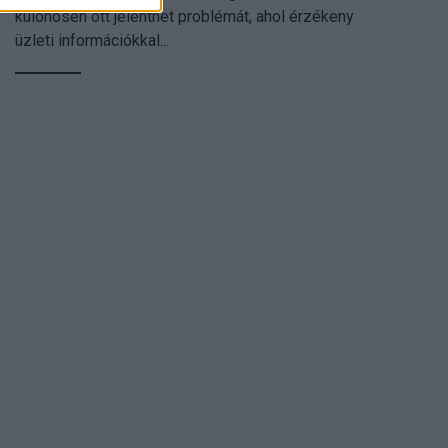
különösen ott jelenthet problémát, ahol érzékeny
üzleti információkkal...