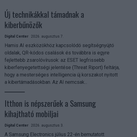
Új technikákkal támadnak a
kiberbűnözők
Digital Center
2026. augusztus 7.
Hamis AI eszközökhöz kapcsolódó segítségnyújtó
oldalak, QR-kódos csalások és továbbra is egyre
fejlettebb zsarolóvírusok: az ESET legfrissebb
kiberfenyegetettségi jelentése (Threat Riport) feltárja,
hogy a mesterséges intelligencia új korszakot nyitott
a kibertámadásokban. Az AI nemcsak...
Itthon is népszerűek a Samsung
kihajtható mobiljai
Digital Center
2026. augusztus 3.
A Samsung Electronics július 22-én bemutatott