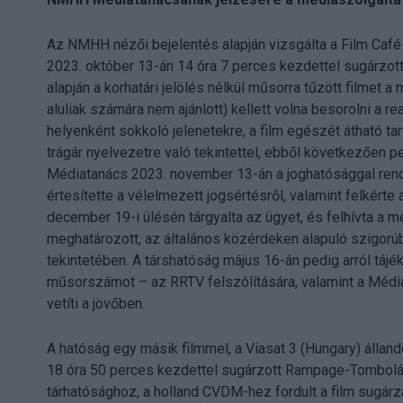
Az NMHH nézői bejelentés alapján vizsgálta a Film Caf
2023. október 13-án 14 óra 7 perces kezdettel sugárzot
alapján a korhatári jelölés nélkül műsorra tűzött filmet 
aluliak számára nem ajánlott) kellett volna besorolni a r
helyenként sokkoló jelenetekre, a film egészét átható ta
trágár nyelvezetre való tekintettel, ebből következően p
Médiatanács 2023. november 13-án a joghatósággal rend
értesítette a vélelmezett jogsértésről, valamint felkér
december 19-i ülésén tárgyalta az ügyet, és felhívta a 
meghatározott, az általános közérdeken alapuló szigorú
tekintetében. A társhatóság május 16-án pedig arról táj
műsorszámot – az RRTV felszólítására, valamint a Médiat
vetíti a jövőben.
A hatóság egy másik filmmel, a Viasat 3 (Hungary) álla
18 óra 50 perces kezdettel sugárzott Rampage-Tombolá
tárhatósághoz, a holland CVDM-hez fordult a film sugár