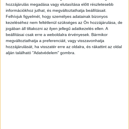
hozzájárulás megadása vagy elutasítása előtt részletesebb
Új műsort indít útjára a 100.3 Rádió Dikh, az „Anekdota”
információkhoz juthat, és megváltoztathatja beállításait.
minden péntek este 18:00-tól lesz hallható. A
Felhívjuk figyelmét, hogy személyes adatainak bizonyos
beszélgetéseket Maka Gyula színész, a Fővárosi
kezeléséhez nem feltétlenül szükséges az Ön hozzájárulása, de
Nagycirkusz...
jogában áll tiltakozni az ilyen jellegű adatkezelés ellen. A
beállításai csak erre a weboldalra érvényesek. Bármikor
megváltoztathatja a preferenciáit, vagy visszavonhatja
hozzájárulását, ha visszatér erre az oldalra, és rákattint az oldal
alján található "Adatvédelem" gombra.
Stand-upossal erősít a Rádió Dikh
Tv/Rádió
2022. január 24.
Lakatos László is csatlakozott a Fekete kávé
műsorvezetőihez, amely felkérésre büszkén mondott
igent a dumagép.Új terepen próbálja ki magát Lakatos