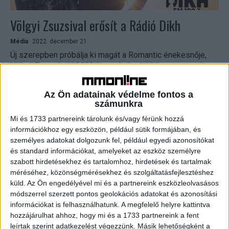
Völgyi Zsuzsival erősít a Rádió Dikh
Média
2022. december 21.
Új szerepben próbálja ki magát a Romantic énekesnője,
Völgyi Zsuzsi, aki 2023-ban minden hétköznap reggel
Maka Gyuszival közösen ébreszti majd a hallgatókat a
Rádió...
Az Ön adatainak védelme fontos a
számunkra
Mi és 1733 partnereink tárolunk és/vagy férünk hozzá
információkhoz egy eszközön, például sütik formájában, és
személyes adatokat dolgozunk fel, például egyedi azonosítókat
és standard információkat, amelyeket az eszköz személyre
szabott hirdetésekhez és tartalomhoz, hirdetések és tartalmak
méréséhez, közönségmérésekhez és szolgáltatásfejlesztéshez
küld.
Az Ön engedélyével mi és a partnereink eszközleolvasásos
módszerrel szerzett pontos geolokációs adatokat és azonosítási
információkat is felhasználhatunk. A megfelelő helyre kattintva
Új beszélgetős műsort indít a Rádió Dikh
hozzájárulhat ahhoz, hogy mi és a 1733 partnereink a fent
leírtak szerint adatkezelést végezzünk. Másik lehetőségként a
Média
2022. november 9.