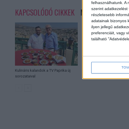
felhasználhatunk. A 
szerint adatkezelést
KAPCSOLÓDÓ CIKKEK
MORE FROM AUT
részletesebb informác
adatainak bizonyos k
ilyen jellegű adatke
preferenciáit, vagy v
található "Adatvéde
TOV
Kulináris kalandok a TV Paprika új
Forsthoffer Ágnes n
sorozataival
WMN Fesztivált