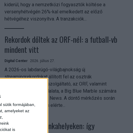
kiderül, hogy a nemzetközi fogyasztók költése a
versenyhétvégén 26%-kal emelkedett az előző
hétvégéhez viszonyítva. A tranzakciók...
Rekordok dőltek az ORF-nél: a futball-vb
mindent vitt
Digital Center
2026. július 27.
A 2026-os labdarúgó-világbajnokság új
streamingrekordokat állított fel az osztrák
közszolgálati műsorszolgáltató, az ORF, valamint
technológiai leányvállalata, a Big Blue Marble számára
a
– írja a Broadband TV News. A döntő mérkőzés során
l sütik formájában,
az átlagos nézőszám elérte...
at, amelyeket az
z,
Shadow AI a munkahelyeken: így
reink
iókat is