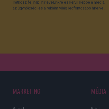
Iratkozz fel napi hírlevelünkre és kerülj képbe a média,
az ügynökségi és a reklám világ legfontosabb híreivel.
MARKETING
MÉDIA
Brand
Print