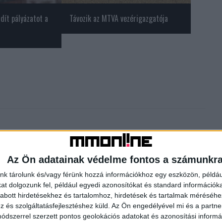
ndít pályázatot a
Távozik az MTVA vezérigazgatója
Az Ön adatainak védelme fontos a számunkr
nk tárolunk és/vagy férünk hozzá információkhoz egy eszközön, példáu
t dolgozunk fel, például egyedi azonosítókat és standard információk
Következő cikk
abott hirdetésekhez és tartalomhoz, hirdetések és tartalmak méréséhe
és szolgáltatásfejlesztéshez küld.
Az Ön engedélyével mi és a partne
Tetőtéri ablak – megbízható szigetelés nyáron is (x)
dszerrel szerzett pontos geolokációs adatokat és azonosítási informác