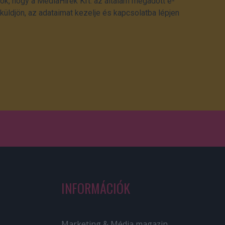
ok, hogy a MédiaHírek Kft. az általam megadott e-
üldjön, az adataimat kezelje és kapcsolatba lépjen
INFORMÁCIÓK
Marketing & Média magazin