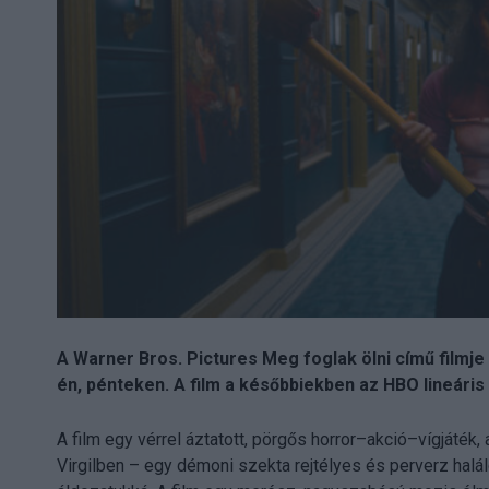
A Warner Bros. Pictures Meg foglak ölni című filmje
én, pénteken. A film a későbbiekben az HBO lineáris 
A film egy vérrel áztatott, pörgős horror–akció–vígjáték, 
Virgilben – egy démoni szekta rejtélyes és perverz halál