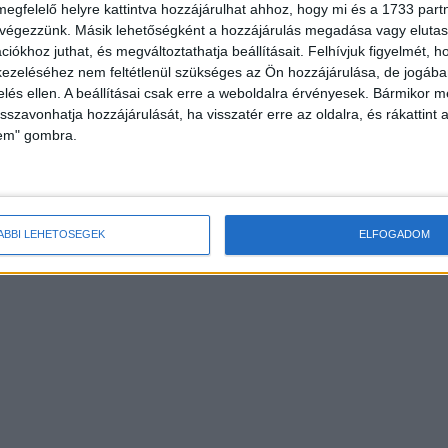
megfelelő helyre kattintva hozzájárulhat ahhoz, hogy mi és a 1733 partne
 végezzünk. Másik lehetőségként a hozzájárulás megadása vagy elutasí
HOR
iókhoz juthat, és megváltoztathatja beállításait.
Felhívjuk figyelmét, 
ezeléséhez nem feltétlenül szükséges az Ön hozzájárulása, de jogában 
zelés ellen. A beállításai csak erre a weboldalra érvényesek. Bármikor m
isszavonhatja hozzájárulását, ha visszatér erre az oldalra, és rákattint a
lem" gombra.
ÁBBI LEHETŐSÉGEK
ELFOGADOM
yitja meg a szeptemberi
Kasszasikerekkel szórakoztat a Disney+