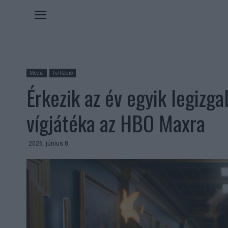
Média
Tv/Rádió
Érkezik az év egyik legizg
vígjátéka az HBO Maxra
2026. június 8.