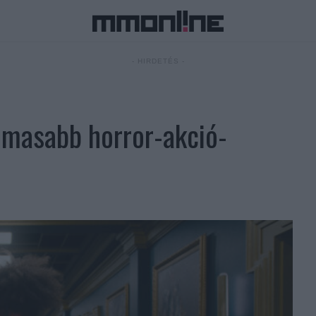
- HIRDETÉS -
almasabb horror-akció-