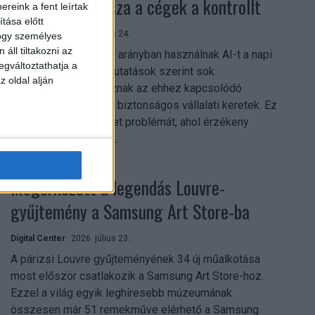
szerezhetik vissza a cégek a kontrollt
reink a fent leírtak
tása előtt
Digital Center
2026. július 24.
hogy személyes
áll tiltakozni az
A munkavállalók nagy arányban használnak AI-t a napi
egváltoztathatja a
munkában, ám friss kutatások szerint sok
z oldal alján
szervezetnél hiányoznak az ehhez kapcsolódó
világos irányelvek és biztonságos vállalati keretek. Ez
különösen ott jelenthet problémát, ahol érzékeny
üzleti információkkal...
Megérkezett a legendás Louvre-
gyűjtemény a Samsung Art Store-ba
Digital Center
2026. július 23.
A párizsi Louvre gyűjteményének 34 új műalkotása
most először csatlakozik a Samsung Art Store-hoz.
Ezzel a világ egyik leghíresebb múzeumának
összesen már 51 remekműve elérhető a Samsung