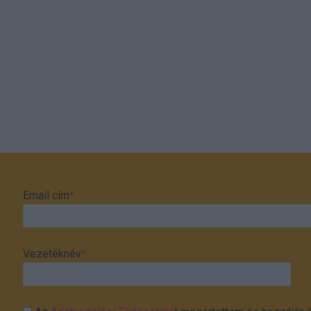
Email cím
*
Vezetéknév
*