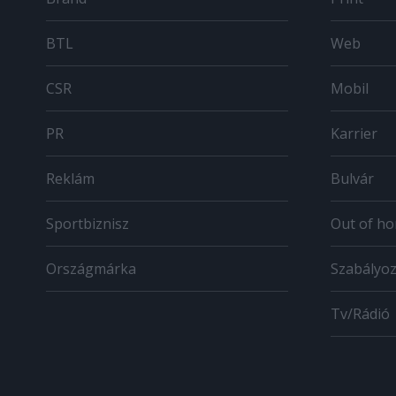
BTL
Web
CSR
Mobil
PR
Karrier
Reklám
Bulvár
Sportbiznisz
Out of h
Országmárka
Szabályo
Tv/Rádió