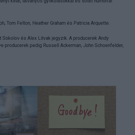
yt kínál, látványos gyilkolásokkal és sötét humorral
ph, Tom Felton, Heather Graham és Patricia Arquette.
et Sokolov és Alex Litvak jegyzik. A producerek Andy
ive producerek pedig Russell Ackerman, John Schoenfelder,