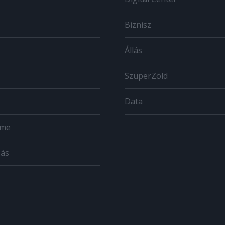
Biznisz
Állás
SzuperZöld
Data
ome
zás