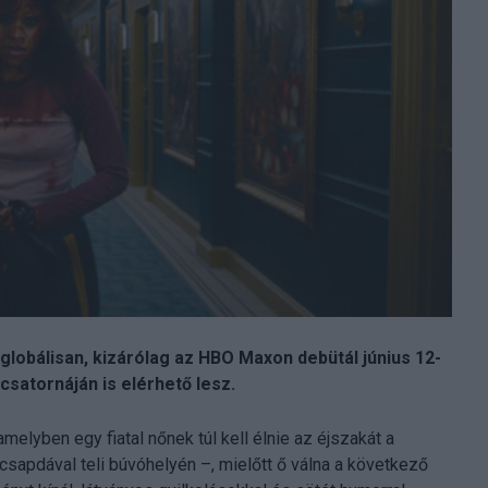
 globálisan, kizárólag az HBO Maxon debütál június 12-
csatornáján is elérhető lesz.
amelyben egy fiatal nőnek túl kell élnie az éjszakát a
csapdával teli búvóhelyén –, mielőtt ő válna a következő