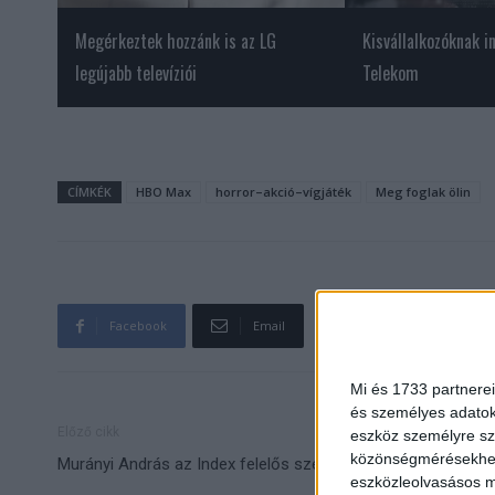
Megérkeztek hozzánk is az LG
Kisvállalkozóknak i
legújabb televíziói
Telekom
CÍMKÉK
HBO Max
horror–akció–vígjáték
Meg foglak ölin
Facebook
Email
Mi és 1733 partnerei
és személyes adatoka
Előző cikk
eszköz személyre sz
közönségmérésekhez 
Murányi András az Index felelős szerkesztője
eszközleolvasásos mó