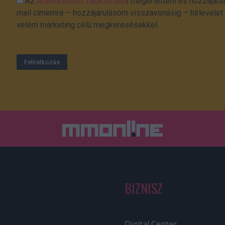
Az
Adatkezelési Tájékoztató
t megértettem és hozzájárul
mail címemre – hozzájárulásom visszavonásig – hírlevelet k
velem marketing célú megkeresésekkel.
BIZNISZ
Digital Center