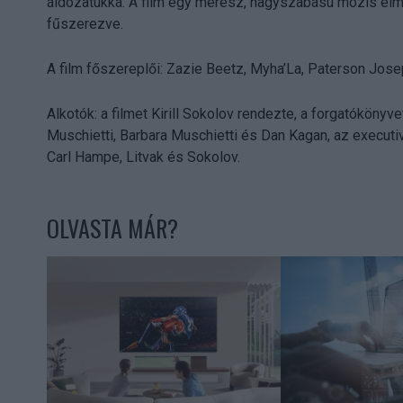
áldozatukká. A film egy merész, nagyszabású mozis élmén
fűszerezve.
A film főszereplői: Zazie Beetz, Myha’La, Paterson Jose
Alkotók: a filmet Kirill Sokolov rendezte, a forgatókönyv
Muschietti, Barbara Muschietti és Dan Kagan, az execut
Carl Hampe, Litvak és Sokolov.
OLVASTA MÁR?