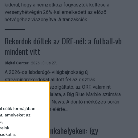
kiderül, hogy a nemzetközi fogyasztók költése a
versenyhétvégén 26%-kal emelkedett az előző
hétvégéhez viszonyítva. A tranzakciók...
Rekordok dőltek az ORF-nél: a futball-vb
mindent vitt
Digital Center
2026. július 27.
A 2026-os labdarúgó-világbajnokság új
streamingrekordokat állított fel az osztrák
közszolgálati műsorszolgáltató, az ORF, valamint
technológiai leányvállalata, a Big Blue Marble számára
a
– írja a Broadband TV News. A döntő mérkőzés során
l sütik formájában,
az átlagos nézőszám elérte...
at, amelyeket az
z,
Shadow AI a munkahelyeken: így
reink
iókat is