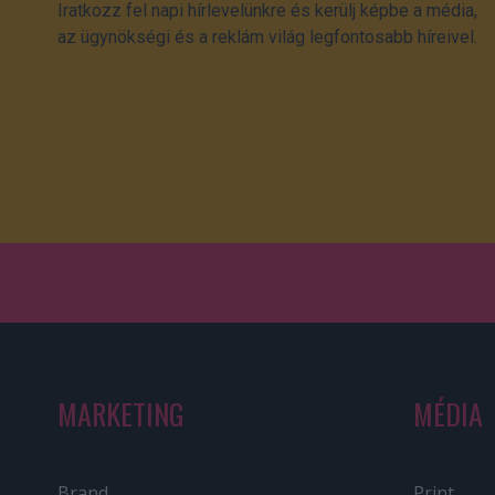
Iratkozz fel napi hírlevelünkre és kerülj képbe a média,
az ügynökségi és a reklám világ legfontosabb híreivel.
MARKETING
MÉDIA
Brand
Print