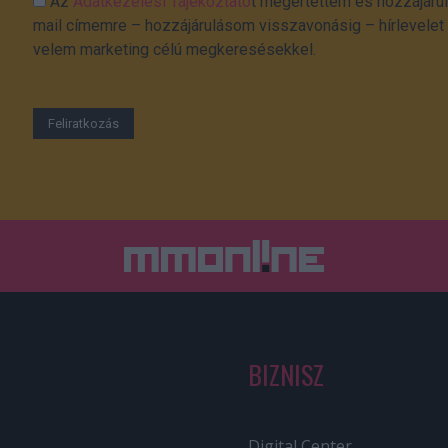
Az
Adatkezelési Tájékoztató
t megértettem és hozzájárul
mail címemre – hozzájárulásom visszavonásig – hírlevelet k
velem marketing célú megkeresésekkel.
BIZNISZ
Digital Center