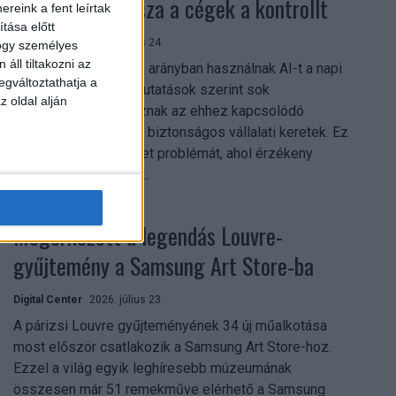
szerezhetik vissza a cégek a kontrollt
reink a fent leírtak
tása előtt
Digital Center
2026. július 24.
hogy személyes
áll tiltakozni az
A munkavállalók nagy arányban használnak AI-t a napi
egváltoztathatja a
munkában, ám friss kutatások szerint sok
z oldal alján
szervezetnél hiányoznak az ehhez kapcsolódó
világos irányelvek és biztonságos vállalati keretek. Ez
különösen ott jelenthet problémát, ahol érzékeny
üzleti információkkal...
Megérkezett a legendás Louvre-
gyűjtemény a Samsung Art Store-ba
Digital Center
2026. július 23.
A párizsi Louvre gyűjteményének 34 új műalkotása
most először csatlakozik a Samsung Art Store-hoz.
Ezzel a világ egyik leghíresebb múzeumának
összesen már 51 remekműve elérhető a Samsung