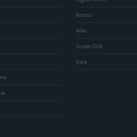
Biznisz
Állás
SzuperZöld
Data
ome
zás