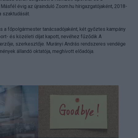
Másfél évig az újrainduló Zoom.hu hírigazgatójaként, 2018-
a szaktudását.
s a főpolgármester tanácsadójaként; két győztes kampány
rt- és közéleti díjat kapott, nevéhez fűződik A
erzője, szerkesztője. Murányi András rendszeres vendége
mények állandó oktatója, meghívott előadója.