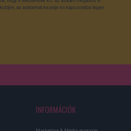
ok, hogy a MédiaHírek Kft. az általam megadott e-
üldjön, az adataimat kezelje és kapcsolatba lépjen
INFORMÁCIÓK
Marketing & Média magazin