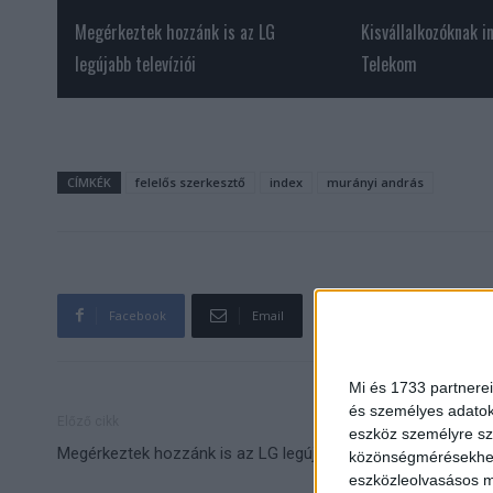
Megérkeztek hozzánk is az LG
Kisvállalkozóknak i
legújabb televíziói
Telekom
CÍMKÉK
felelős szerkesztő
index
murányi andrás
Facebook
Email
Mi és 1733 partnerei
és személyes adatoka
Előző cikk
eszköz személyre sz
Megérkeztek hozzánk is az LG legújabb televíziói
közönségmérésekhez 
eszközleolvasásos mó