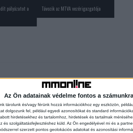
ndít pályázatot a
Távozik az MTVA vezérigazgatója
Az Ön adatainak védelme fontos a számunkr
nk tárolunk és/vagy férünk hozzá információkhoz egy eszközön, példáu
t dolgozunk fel, például egyedi azonosítókat és standard információk
Következő cikk
abott hirdetésekhez és tartalomhoz, hirdetések és tartalmak méréséhe
Érkezik az év egyik legizgalmasabb horror-akció-vígjátéka
és szolgáltatásfejlesztéshez küld.
Az Ön engedélyével mi és a partne
az HBO Maxra
dszerrel szerzett pontos geolokációs adatokat és azonosítási informác