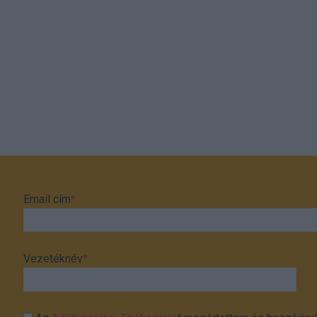
Email cím
*
Vezetéknév
*