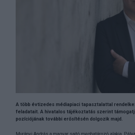
A több évtizedes médiapiaci tapasztalattal rendelkez
feladatait. A hivatalos tájékoztatás szerint támogat
pozíciójának további erősítésén dolgozik majd.
Murányi András a magyar sajtó meghatározó alakja. Pály