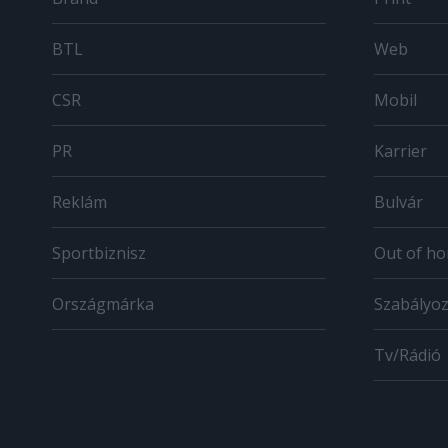
BTL
Web
CSR
Mobil
PR
Karrier
Reklám
Bulvár
Sportbiznisz
Out of h
Országmárka
Szabályo
Tv/Rádió