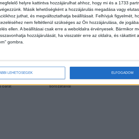
megfelelő helyre kattintva hozzájárulhat ahhoz, hogy mi és a 1733 partne
 végezzünk. Másik lehetőségként a hozzájárulás megadása vagy elutasí
HOR
iókhoz juthat, és megváltoztathatja beállításait.
Felhívjuk figyelmét, 
ezeléséhez nem feltétlenül szükséges az Ön hozzájárulása, de jogában 
zelés ellen. A beállításai csak erre a weboldalra érvényesek. Bármikor m
isszavonhatja hozzájárulását, ha visszatér erre az oldalra, és rákattint a
lem" gombra.
ÁBBI LEHETŐSÉGEK
ELFOGADOM
b filmnek járó FIPRESCI
Kulináris kalandok a TV Paprika új
s barát
sorozataival