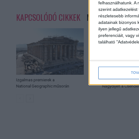
felhasználhatunk. A 
szerint adatkezelést
KAPCSOLÓDÓ CIKKEK
MORE FROM AUT
részletesebb informác
adatainak bizonyos k
ilyen jellegű adatke
preferenciáit, vagy v
található "Adatvéde
TOV
Izgalmas premierek a
Versenyben a legjob
National Geographic műsorán
Nagydíjért a Csende