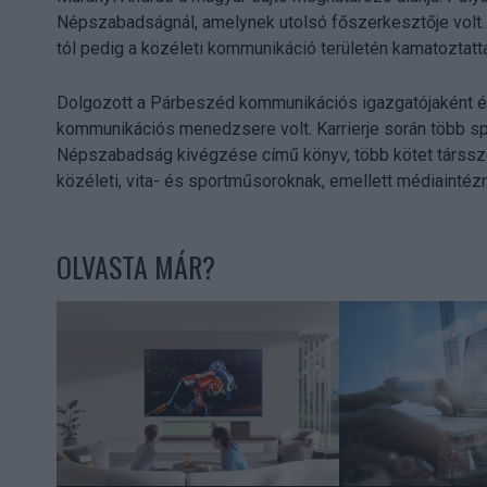
Népszabadságnál, amelynek utolsó főszerkesztője volt. 
tól pedig a közéleti kommunikáció területén kamatoztatt
Dolgozott a Párbeszéd kommunikációs igazgatójaként é
kommunikációs menedzsere volt. Karrierje során több spo
Népszabadság kivégzése című könyv, több kötet társsz
közéleti, vita- és sportműsoroknak, emellett médiaintéz
OLVASTA MÁR?