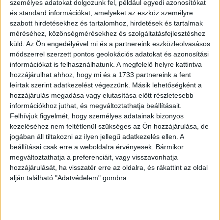
személyes adatokat dolgozunk fel, például egyedi azonosítókat
legnagyobb érdeklődés, így a kereskedelmi volumen
és standard információkat, amelyeket az eszköz személyre
tekintetében is ez a termék teljesített a legjobban.
szabott hirdetésekhez és tartalomhoz, hirdetések és tartalmak
méréséhez, közönségmérésekhez és szolgáltatásfejlesztéshez
küld.
Az Ön engedélyével mi és a partnereink eszközleolvasásos
Az online játékok piacát a BNB Chain, az Ethereum és a
módszerrel szerzett pontos geolokációs adatokat és azonosítási
Polygon uralta, amelyek együtt körülbelül 66%-os piaci
információkat is felhasználhatunk. A megfelelő helyre kattintva
részesedéssel rendelkeznek (a játékok száma alapján).
hozzájárulhat ahhoz, hogy mi és a 1733 partnereink a fent
leírtak szerint adatkezelést végezzünk. Másik lehetőségként a
hozzájárulás megadása vagy elutasítása előtt részletesebb
OLVASTA MÁR?
információkhoz juthat, és megváltoztathatja beállításait.
Felhívjuk figyelmét, hogy személyes adatainak bizonyos
kezeléséhez nem feltétlenül szükséges az Ön hozzájárulása, de
jogában áll tiltakozni az ilyen jellegű adatkezelés ellen. A
beállításai csak erre a weboldalra érvényesek. Bármikor
megváltoztathatja a preferenciáit, vagy visszavonhatja
hozzájárulását, ha visszatér erre az oldalra, és rákattint az oldal
alján található "Adatvédelem" gombra.