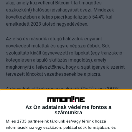
alap, amely közvetlenül Bitcoin-t tart mögöttes
eszközként) hatósági jóváhagyását övezi. Mindezek
következtében a teljes piaci kapitalizáció 54,4%-kal
emelkedett 2023 utolsó negyedévében.
Az első és második rétegű hálózatok egyaránt
növekedést mutattak és egyre népszerűbbek. Sok
szolgáltató kínált úgynevezett rollupokat (egy tranzakció-
kötegelésen alapuló skálázási megoldás), amely
megkönnyíti a fejlesztőknek, hogy a saját igényeik szerint
tervezett láncokat vezethessenek be a piacra.
A decentralizált pénzügyi eszközök (DeFi) piaca 38,9%-
kal bővült egy negyedéven belül, és a TVL-je (teljes zárolt
érték) elérte az 53,4 milliárd dollárt. Ebben jelentős
Az Ön adatainak védelme fontos a
szerepet játszott a megnövekedett kockázatvállalási
számunkra
hajlam, amely megmutatkozott többek között a mém-
Mi és 1733 partnereink tárolunk és/vagy férünk hozzá
érmék és az airdrop-farming iránti fokozódó keresletben.
információkhoz egy eszközön, például sütik formájában, és
A sorszámozott Bitcoin NFT-k iránt nyilvánult meg a