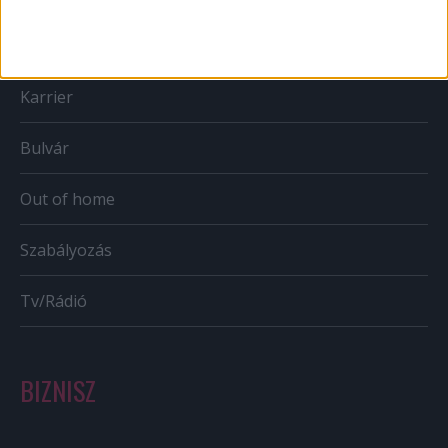
Mobil
Karrier
Bulvár
Out of home
Szabályozás
Tv/Rádió
BIZNISZ