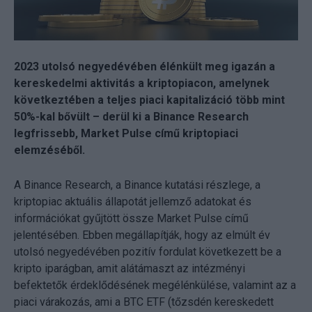
2023 utolsó negyedévében élénkült meg igazán a
kereskedelmi aktivitás a kriptopiacon, amelynek
következtében a teljes piaci kapitalizáció több mint
50%-kal bővült – derül ki a Binance Research
legfrissebb, Market Pulse című kriptopiaci
elemzéséből.
A Binance Research, a Binance kutatási részlege, a
kriptopiac aktuális állapotát jellemző adatokat és
információkat gyűjtött össze Market Pulse című
jelentésében. Ebben megállapítják, hogy az elmúlt év
utolsó negyedévében pozitív fordulat következett be a
kripto iparágban, amit alátámaszt az intézményi
befektetők érdeklődésének megélénkülése, valamint az a
piaci várakozás, ami a BTC ETF (tőzsdén kereskedett