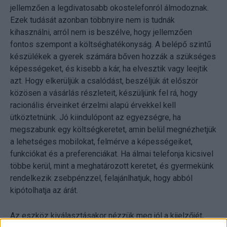
jellemzően a legdivatosabb okostelefonról álmodoznak.
Ezek tudását azonban többnyire nem is tudnák
kihasználni, arról nem is beszélve, hogy jellemzően
fontos szempont a költséghatékonyság. A belépő szintű
készülékek a gyerek számára bőven hozzák a szükséges
képességeket, és kisebb a kár, ha elvesztik vagy leejtik
azt. Hogy elkerüljük a csalódást, beszéljük át először
közösen a vásárlás részleteit, készüljünk fel rá, hogy
racionális érveinket érzelmi alapú érvekkel kell
ütköztetnünk. Jó kiindulópont az egyezségre, ha
megszabunk egy költségkeretet, amin belül megnézhetjük
a lehetséges mobilokat, felmérve a képességeiket,
funkciókat és a preferenciákat. Ha álmai telefonja kicsivel
többe kerül, mint a meghatározott keretet, és gyermekünk
rendelkezik zsebpénzzel, felajánlhatjuk, hogy abból
kipótolhatja az árát.
Az eszköz kiválasztásakor nézzük meg jól a kijelzőjét,