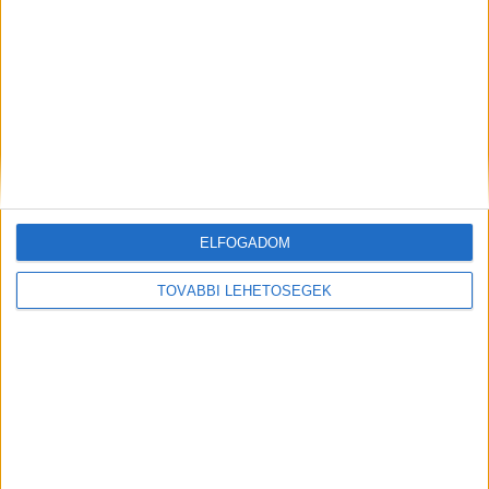
Még több podcast
DIGITAL CENTER
ELFOGADOM
TOVÁBBI LEHETŐSÉGEK
Itthon is népszerűek a Samsung kihajtható
mobiljai
Digital Center
2026. augusztus 3.
A Samsung Electronics július 22-én bemutatott legújabb
kihajtható készülékei – a Galaxy Z Fold8, a Galaxy Z Fold8
Ultra és a Galaxy Z Flip8 – iránti érdeklődés a magyar
piacon is felülmúlja a korábbi...