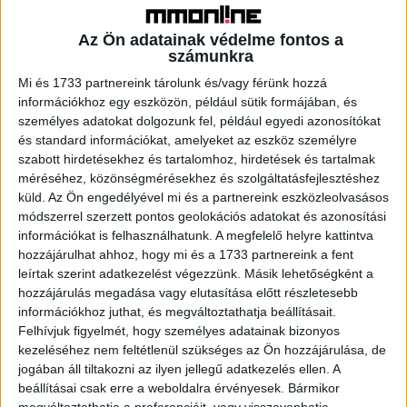
hiszen gyermekünk ezt a felületet fogja figyelni – ha
digitális oktatáshoz is használja, akár naponta több órán
Az Ön adatainak védelme fontos a
keresztül. Vegyük a kezünkbe, és próbáljuk ki: elég nagy a
számunkra
képernyő, jó azt nézni, nem vibrál, szép a felbontása? A
Mi és 1733 partnereink tárolunk és/vagy férünk hozzá
telefon kialakítása szempontjából hasznos a nagy tárhely
információkhoz egy eszközön, például sütik formájában, és
az appoknak, fotóknak és videóknak, és a jó kamera,
személyes adatokat dolgozunk fel, például egyedi azonosítókat
illetve előny lehet a 3,5″ „jack” aljzat – így könnyen találunk
és standard információkat, amelyeket az eszköz személyre
hozzá fülhallgatót. Méret szempontjából kisiskolás
szabott hirdetésekhez és tartalomhoz, hirdetések és tartalmak
kezébe inkább a kompakt telefon illik: könnyebben
méréséhez, közönségmérésekhez és szolgáltatásfejlesztéshez
megfogható és használható, kisebb eséllyel ejti el. A
küld.
Az Ön engedélyével mi és a partnereink eszközleolvasásos
módszerrel szerzett pontos geolokációs adatokat és azonosítási
kamaszoknak már az előlapi kamera jó képminősége is
információkat is felhasználhatunk. A megfelelő helyre kattintva
fontos lehet, illetve az online oktatáshoz hasznos a
hozzájárulhat ahhoz, hogy mi és a 1733 partnereink a fent
megbízható, jó hangszóró és mikrofon.
leírtak szerint adatkezelést végezzünk. Másik lehetőségként a
hozzájárulás megadása vagy elutasítása előtt részletesebb
Gyakori dilemma, hogy hány éves korban kapjon először
információkhoz juthat, és megváltoztathatja beállításait.
telefont a gyerek, amire nem létezik általános válasz – az
Felhívjuk figyelmét, hogy személyes adatainak bizonyos
kezeléséhez nem feltétlenül szükséges az Ön hozzájárulása, de
igények, körülmények családonként eltérőek, de fontos,
jogában áll tiltakozni az ilyen jellegű adatkezelés ellen. A
hogy közösen hozzuk meg a döntést, és a telefon
beállításai csak erre a weboldalra érvényesek. Bármikor
használatát tudatosan kezeljük. Talán a leggyakoribb