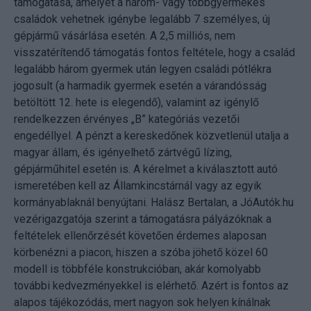
támogatása, amelyet a három- vagy többgyermekes
családok vehetnek igénybe legalább 7 személyes, új
gépjármű vásárlása esetén. A 2,5 milliós, nem
visszatérítendő támogatás fontos feltétele, hogy a család
legalább három gyermek után legyen családi pótlékra
jogosult (a harmadik gyermek esetén a várandósság
betöltött 12. hete is elegendő), valamint az igénylő
rendelkezzen érvényes „B” kategóriás vezetői
engedéllyel. A pénzt a kereskedőnek közvetlenül utalja a
magyar állam, és igényelhető zártvégű lízing,
gépjárműhitel esetén is. A kérelmet a kiválasztott autó
ismeretében kell az Államkincstárnál vagy az egyik
kormányablaknál benyújtani. Halász Bertalan, a JóAutók.hu
vezérigazgatója szerint a támogatásra pályázóknak a
feltételek ellenőrzését követően érdemes alaposan
körbenézni a piacon, hiszen a szóba jöhető közel 60
modell is többféle konstrukcióban, akár komolyabb
további kedvezményekkel is elérhető. Azért is fontos az
alapos tájékozódás, mert nagyon sok helyen kínálnak