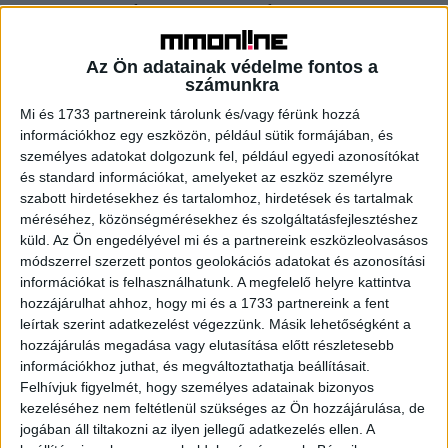
kedvezményes feltételekkel olyan futásmentes
szalonautókat, amelyekre igénybe vehető a támogatás.
Az Ön adatainak védelme fontos a
számunkra
Állami támogatással vásárolható családi autók
népszerűsége
Mi és 1733 partnereink tárolunk és/vagy férünk hozzá
információkhoz egy eszközön, például sütik formájában, és
személyes adatokat dolgozunk fel, például egyedi azonosítókat
1. Peugeot 5008
és standard információkat, amelyeket az eszköz személyre
szabott hirdetésekhez és tartalomhoz, hirdetések és tartalmak
2. Citroen Berlingo
méréséhez, közönségmérésekhez és szolgáltatásfejlesztéshez
küld.
Az Ön engedélyével mi és a partnereink eszközleolvasásos
3. Mitsubishi Outlander
módszerrel szerzett pontos geolokációs adatokat és azonosítási
információkat is felhasználhatunk. A megfelelő helyre kattintva
hozzájárulhat ahhoz, hogy mi és a 1733 partnereink a fent
4. Ssangyong Rexton
leírtak szerint adatkezelést végezzünk. Másik lehetőségként a
hozzájárulás megadása vagy elutasítása előtt részletesebb
5. VW Tiguan
információkhoz juthat, és megváltoztathatja beállításait.
Felhívjuk figyelmét, hogy személyes adatainak bizonyos
6. Ford S-Max
kezeléséhez nem feltétlenül szükséges az Ön hozzájárulása, de
jogában áll tiltakozni az ilyen jellegű adatkezelés ellen. A