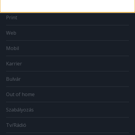
Print
Web
Mobil
Karrier
Bulvár
Out of home
Szabályozás
Tv/Rádió