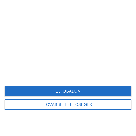
Korábbi adások
A rovat támogatói:
Még több podcast
ELFOGADOM
TOVÁBBI LEHETŐSÉGEK
DIGITAL CENTER
Új technikákkal támadnak a kiberbűnözők