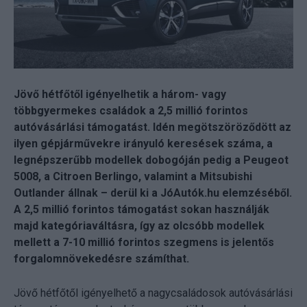
Jövő hétfőtől igényelhetik a három- vagy
többgyermekes családok a 2,5 millió forintos
autóvásárlási támogatást. Idén megötszöröződött az
ilyen gépjárművekre irányuló keresések száma, a
legnépszerűbb modellek dobogóján pedig a Peugeot
5008, a Citroen Berlingo, valamint a Mitsubishi
Outlander állnak – derül ki a JóAutók.hu elemzéséből.
A 2,5 millió forintos támogatást sokan használják
majd kategóriaváltásra, így az olcsóbb modellek
mellett a 7-10 millió forintos szegmens is jelentős
forgalomnövekedésre számíthat.
Jövő hétfőtől igényelhető a nagycsaládosok autóvásárlási