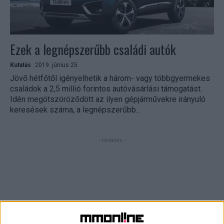
Ezek a legnépszerűbb családi autók
Kutatás
2019. június 25.
Jövő hétfőtől igényelhetik a három- vagy többgyermekes
családok a 2,5 millió forintos autóvásárlási támogatást.
Idén megötszöröződött az ilyen gépjárművekre irányuló
keresések száma, a legnépszerűbb...
- Hirdetés -