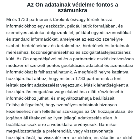
Az Ön adatainak védelme fontos a
A RADIOCAFÉN
számunkra
Mi és 1733 partnereink tárolunk és/vagy férünk hozzá
információkhoz egy eszközön, például sütik formájában, és
személyes adatokat dolgozunk fel, például egyedi azonosítókat
és standard információkat, amelyeket az eszköz személyre
szabott hirdetésekhez és tartalomhoz, hirdetések és tartalmak
méréséhez, közönségmérésekhez és szolgáltatásfejlesztéshez
küld.
Az Ön engedélyével mi és a partnereink eszközleolvasásos
módszerrel szerzett pontos geolokációs adatokat és azonosítási
információkat is felhasználhatunk. A megfelelő helyre kattintva
hozzájárulhat ahhoz, hogy mi és a 1733 partnereink a fent
Korábbi adások
leírtak szerint adatkezelést végezzünk. Másik lehetőségként a
hozzájárulás megadása vagy elutasítása előtt részletesebb
A rovat támogatói:
információkhoz juthat, és megváltoztathatja beállításait.
Felhívjuk figyelmét, hogy személyes adatainak bizonyos
kezeléséhez nem feltétlenül szükséges az Ön hozzájárulása, de
jogában áll tiltakozni az ilyen jellegű adatkezelés ellen. A
beállításai csak erre a weboldalra érvényesek. Bármikor
megváltoztathatja a preferenciáit, vagy visszavonhatja
hozzájárulását, ha visszatér erre az oldalra, és rákattint az oldal