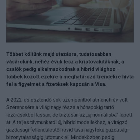
Többet költünk majd utazásra, tudatosabban
vásárolunk, nehéz évük lesz a kriptovalutáknak, a
csalók pedig alkalmazkodnak a hibrid világhoz –
többek között ezekre a meghatározó trendekre hívta
fel a figyelmet a fizetések kapcsán a Visa.
A 2022-es esztendő sok szempontból átmeneti év volt.
Szerencsére a világ nagy része a hónapokig tartó
lezárásokból lassan, de biztosan az „új normálisba” lépett
át. A teljes távmunkától új, hibrid modellekhez, a virágzó
gazdasági fellendüléstől rövid távú nagyfokú gazdasági
bizonytalanságig jutottunk el. Mindeközben pedig