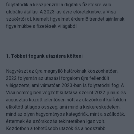
folytatódik a készpénzről a digitális fizetésre való
globális átállás. A 2023-as évre előretekintve, a Visa
szakértői öt, kiemelt figyelmet érdemlő trendet ajánlanak
figyelmükbe a fizetések világából.
1. Többet fogunk utazásra költeni
Nagyrészt az újra megnyíló határoknak köszönhetően,
2022 folyamán az utazási forgalom újra fellendült
világszerte, ami várhatóan 2023-ban is folytatódni fog. A
Visa nemrégiben végzett kutatása szerint 2022. június és
augusztus között jelentősen nőtt az utazónként külföldön
elköltött átlagos összeg, ami mind a kiskereskedelem,
mind az olyan hagyományos kategóriák, mint a szállodák,
éttermek és szórakozás tekintetében igaz volt.
Kezdetben a tehetősebb utazók és a hosszabb