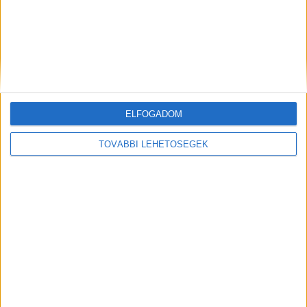
Facebook
Email
ELFOGADOM
Előző cikk
Következő cikk
TOVÁBBI LEHETŐSÉGEK
Nem túl bizakodók a hazai kkv-
A biztonságosabb internetért
k
kampányol az Erste
KAPCSOLÓDÓ CIKKEK
MORE FROM AUTHOR
Nem veszünk meg bármit csak azért,
mert olcsó – derül ki egy friss
kutatásból