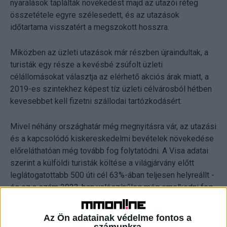
nyaralások táplálták növekedést majd az utazói réteg
összetétele egyre szélesedett, és az utazások
időtartama visszatért a megszokott hosszra.
Miközben az üzleti utazások már részben újraindultak, a
turisták egy része a kevésbé zsúfolt üzleti
célállomásokat választja az elérhető akciós árak miatt, a
2019-es szintekhez képest tíz üzleti célvárosból hétben
kevesebbet kell fizetni szállodai tartózkodásért.
Mivel néhány országhatár még megnyitásra vár, az utazási
és a kapcsolódó kiskereskedelmi bevételek növekedése
előreláthatóan még tovább fog folytatódni. A Visa adatai
szerint a külföldi turisták költése a világjárvány előtt
leglátogatottabb 500 úti cél 63%-ában teljesen helyreállt -
és ez a szám 2023-ban valószínűleg még emelkedni fog.
Az Ön adatainak védelme fontos a