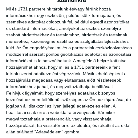
számunkra
2. Tudatosabb fogyasztók, fenntarthatóbb vásárlás
Mi és 1731 partnereink tárolunk és/vagy férünk hozzá
információkhoz egy eszközön, például sütik formájában, és
Miközben 2022-ben egyre több időt töltöttünk
személyes adatokat dolgozunk fel, például egyedi azonosítókat
és standard információkat, amelyeket az eszköz személyre
otthonunktól távol, a fogyasztók viselkedésében és
szabott hirdetésekhez és tartalomhoz, hirdetések és tartalmak
szokásaiban a fenntarthatósággal és az
méréséhez, közönségmérésekhez és szolgáltatásfejlesztéshez
éghajlatváltozással kapcsolatos aggodalmak
küld.
Az Ön engedélyével mi és a partnereink eszközleolvasásos
középpontba kerültek. A Skift és a McKinsey nemrégiben
módszerrel szerzett pontos geolokációs adatokat és azonosítási
készült tanulmánya szerint az utazók 40%-a világszerte
információkat is felhasználhatunk. A megfelelő helyre kattintva
hajlandó valamivel többet fizetni (legalább 2%-kal) a
hozzájárulhat ahhoz, hogy mi és a 1731 partnereink a fent
karbonsemleges repülőjegyekért. Az olyan lehetőségek,
leírtak szerint adatkezelést végezzünk. Másik lehetőségként a
hozzájárulás megadása vagy elutasítása előtt részletesebb
mint a Visa Eco Benefits csomag és az Ecolytiq-kal való
információkhoz juthat, és megváltoztathatja beállításait.
partnerség, segítik a fogyasztókat, hogy fenntarthatóbb
Felhívjuk figyelmét, hogy személyes adatainak bizonyos
döntéseket hozzanak vásárlásaiknál: hozzáférést
kezeléséhez nem feltétlenül szükséges az Ön hozzájárulása, de
biztosítanak az online elérhető kedvezményekhez,
jogában áll tiltakozni az ilyen jellegű adatkezelés ellen. A
felhívják a figyelmet a klímatudatos választásra, valamint
beállításai csak erre a weboldalra érvényesek. Bármikor
tájékoztatnak a vásárlás karbonlábnyomáról.
megváltoztathatja a preferenciáit, vagy visszavonhatja
hozzájárulását, ha visszatér erre az oldalra, és rákattint az oldal
alján található "Adatvédelem" gombra.
A Recommerce - egy másik kifejezés a körkörös