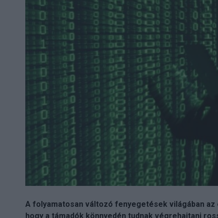
A folyamatosan változó fenyegetések világában az eu
hogy a támadók könnyedén tudnak végrehajtani ross