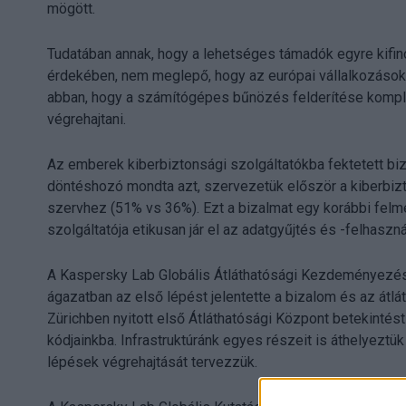
mögött.
Tudatában annak, hogy a lehetséges támadók egyre kifin
érdekében, nem meglepő, hogy az európai vállalkozások
abban, hogy a számítógépes bűnözés felderítése komplex
végrehajtani.
Az emberek kiberbiztonsági szolgáltatókba fektetett biz
döntéshozó mondta azt, szervezetük először a kiberbiz
szervhez (51% vs 36%). Ezt a bizalmat egy korábbi felmé
szolgáltatója etikusan jár el az adatgyűjtés és -felhaszn
A Kaspersky Lab Globális Átláthatósági Kezdeményezése
ágazatban az első lépést jelentette a bizalom és az átl
Zürichben nyitott első Átláthatósági Központ betekintést 
kódjainkba. Infrastruktúránk egyes részeit is áthelyeztük
lépések végrehajtását tervezzük.