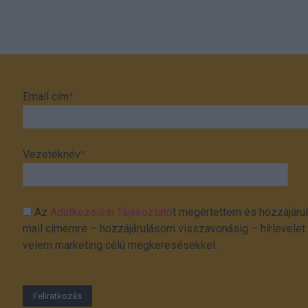
Email cím
*
Vezetéknév
*
Az
Adatkezelési Tájékoztató
t megértettem és hozzájárul
mail címemre – hozzájárulásom visszavonásig – hírlevelet k
velem marketing célú megkeresésekkel.