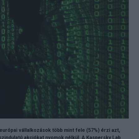
rópai vállalkozások több mint fele (57%) érzi azt,
zindulatú akciókat nyomok nélkül. A Kaspersky Lab