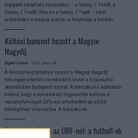
legújabb kihajtható készülékei – a Galaxy Z Fold8, a
Galaxy Z Fold8 Ultra és a Galaxy Z Flip8 – iránti
érdeklődés a magyar piacon is felülmúlja a korábbi...
Költési bummot hozott a Magyar
Nagydíj
Digital Center
2026. július 30.
A Revolut közleménye szerint a Magyar Nagydíj
hétvégéje jelentős növekedést mutat a fogyasztói
aktivitásban Budapest szerte. A tranzakciós adatokból
kiderül, hogy a nemzetközi fogyasztók költése a
versenyhétvégén 26%-kal emelkedett az előző
hétvégéhez viszonyítva. A tranzakciók...
Rekordok dőltek az ORF-nél: a futball-vb