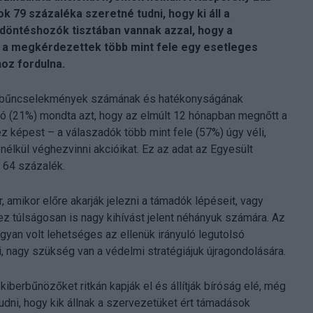
k 79 százaléka szeretné tudni, hogy ki áll a
 döntéshozók tisztában vannak azzal, hogy a
: a megkérdezettek több mint fele egy esetleges
oz fordulna.
s bűncselekmények számának és hatékonyságának
ó (21%) mondta azt, hogy az elmúlt 12 hónapban megnőtt a
 képest – a válaszadók több mint fele (57%) úgy véli,
élkül véghezvinni akcióikat. Ez az adat az Egyesült
e 64 százalék.
amikor előre akarják jelezni a támadók lépéseit, vagy
ez túlságosan is nagy kihívást jelent néhányuk számára. Az
gyan volt lehetséges az ellenük irányuló legutolsó
, nagy szükség van a védelmi stratégiájuk újragondolására.
iberbűnözőket ritkán kapják el és állítják bíróság elé, még
dni, hogy kik állnak a szervezetüket ért támadások