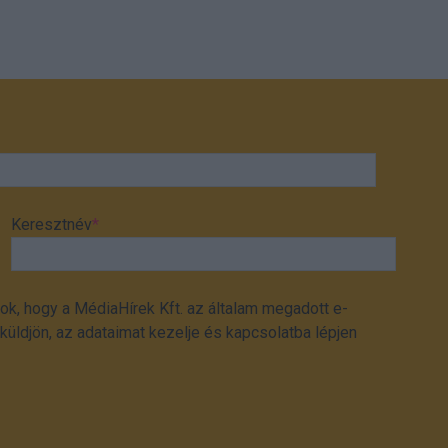
Keresztnév
*
ok, hogy a MédiaHírek Kft. az általam megadott e-
üldjön, az adataimat kezelje és kapcsolatba lépjen