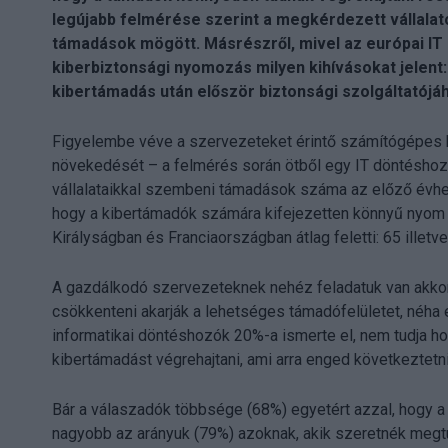
legújabb felmérése szerint a megkérdezett vállalato
támadások mögött. Másrészről, mivel az európai IT
kiberbiztonsági nyomozás milyen kihívásokat jelent
kibertámadás után először biztonsági szolgáltatójáh
Figyelembe véve a szervezeteket érintő számítógépe
növekedését – a felmérés során ötből egy IT döntéshoz
vállalataikkal szembeni támadások száma az előző évhez
hogy a kibertámadók számára kifejezetten könnyű nyom n
Királyságban és Franciaországban átlag feletti: 65 illetv
A gazdálkodó szervezeteknek nehéz feladatuk van akkor, 
csökkenteni akarják a lehetséges támadófelületet, néha 
informatikai döntéshozók 20%-a ismerte el, nem tudja ho
kibertámadást végrehajtani, ami arra enged következtetni
Bár a válaszadók többsége (68%) egyetért azzal, hogy a k
nagyobb az arányuk (79%) azoknak, akik szeretnék megtu