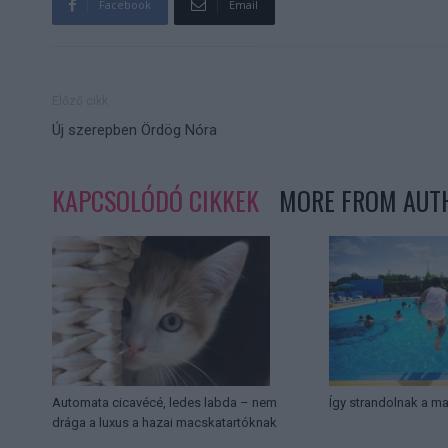
Facebook
Email
Előző cikk
Új szerepben Ördög Nóra
KAPCSOLÓDÓ CIKKEK
MORE FROM AUT
Automata cicavécé, ledes labda – nem
Így strandolnak a m
drága a luxus a hazai macskatartóknak