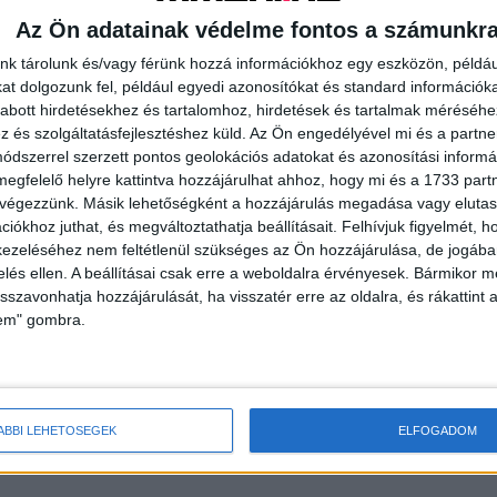
tja (Global Research & Analysis Team, azaz GReAT) egy
pat, amely mestere a fejlett célzott támadások, a
Az Ön adatainak védelme fontos a számunkr
edés és a trükkös alvilági bűnözők felismerésének. Célja,
nk tárolunk és/vagy férünk hozzá információkhoz egy eszközön, példáu
 szervezetek számára egyaránt. A GReAT kibertámadások
t dolgozunk fel, például egyedi azonosítókat és standard információk
t és a bűnüldöző hatóságokat az incidensekre adott
abott hirdetésekhez és tartalomhoz, hirdetések és tartalmak méréséhe
ésében. A GReAT és a bűnüldöző szervek közötti
és szolgáltatásfejlesztéshez küld.
Az Ön engedélyével mi és a partne
dszerrel szerzett pontos geolokációs adatokat és azonosítási informác
lt elfogni és bíróság elé állítani, melyek közül az egyik
megfelelő helyre kattintva hozzájárulhat ahhoz, hogy mi és a 1733 partne
lvashat a GReAT csapatról.
 végezzünk. Másik lehetőségként a hozzájárulás megadása vagy elutasí
iókhoz juthat, és megváltoztathatja beállításait.
Felhívjuk figyelmét, 
nak, amelyek segíthetnek a gazdálkodó szervezeteknek,
ezeléséhez nem feltétlenül szükséges az Ön hozzájárulása, de jogában 
int képesek legyenek elemezni a rosszindulatú programokat
zelés ellen. A beállításai csak erre a weboldalra érvényesek. Bármikor m
isszavonhatja hozzájárulását, ha visszatér erre az oldalra, és rákattint a
lem" gombra.
ÁBBI LEHETŐSÉGEK
ELFOGADOM