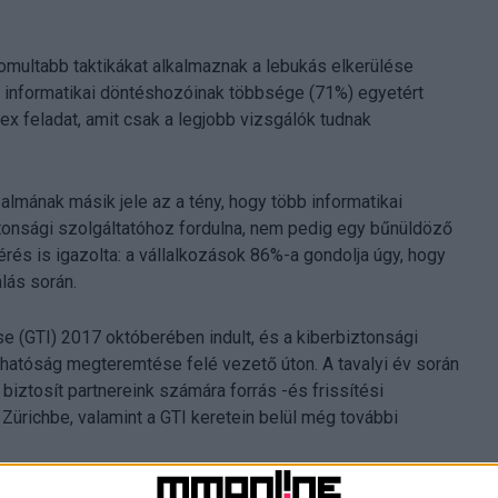
omultabb taktikákat alkalmaznak a lebukás elkerülése
 informatikai döntéshozóinak többsége (71%) egyetért
 feladat, amit csak a legjobb vizsgálók tudnak
almának másik jele az a tény, hogy több informatikai
tonsági szolgáltatóhoz fordulna, nem pedig egy bűnüldöző
rés is igazolta: a vállalkozások 86%-a gondolja úgy, hogy
álás során.
 (GTI) 2017 októberében indult, és a kiberbiztonsági
áthatóság megteremtése felé vezető úton. A tavalyi év során
biztosít partnereink számára forrás -és frissítési
 Zürichbe, valamint a GTI keretein belül még további