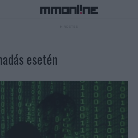
- HIRDETÉS -
ámadás esetén