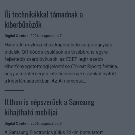
Új technikákkal támadnak a
kiberbűnözők
Digital Center
2026. augusztus 7.
Hamis AI eszközökhöz kapcsolódó segítségnyújtó
oldalak, QR-kódos csalások és továbbra is egyre
fejlettebb zsarolóvírusok: az ESET legfrissebb
kiberfenyegetettségi jelentése (Threat Riport) feltárja,
hogy a mesterséges intelligencia új korszakot nyitott
a kibertámadásokban. Az AI nemcsak...
Itthon is népszerűek a Samsung
kihajtható mobiljai
Digital Center
2026. augusztus 3.
A Samsung Electronics július 22-én bemutatott