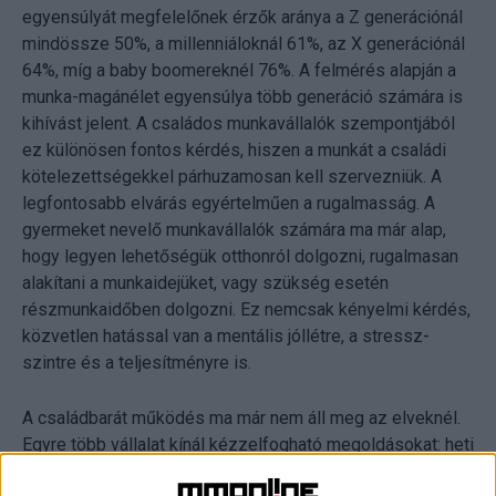
egyensúlyát megfelelőnek érzők aránya a Z generációnál
mindössze 50%, a millenniáloknál 61%, az X generációnál
64%, míg a baby boomereknél 76%. A felmérés alapján a
munka-magánélet egyensúlya több generáció számára is
kihívást jelent. A családos munkavállalók szempontjából
ez különösen fontos kérdés, hiszen a munkát a családi
kötelezettségekkel párhuzamosan kell szervezniük. A
legfontosabb elvárás egyértelműen a rugalmasság. A
gyermeket nevelő munkavállalók számára ma már alap,
hogy legyen lehetőségük otthonról dolgozni, rugalmasan
alakítani a munkaidejüket, vagy szükség esetén
részmunkaidőben dolgozni. Ez nemcsak kényelmi kérdés,
közvetlen hatással van a mentális jóllétre, a stressz-
szintre és a teljesítményre is.
A családbarát működés ma már nem áll meg az elveknél.
Egyre több vállalat kínál kézzelfogható megoldásokat: heti
2–3 napos home office lehetőséget, nyári extra távmunkát,