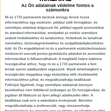
vagy a munkahelyen kialakított gyereksarkot, ahol a szülők
Az Ön adatainak védelme fontos a
biztonságosan tudhatják gyermekeiket munka közben is
számunkra
ezekben a nagy logisztikai kihívást jelentő időszakban is.
Mi és 1733 partnereink tárolunk és/vagy férünk hozzá
információkhoz egy eszközön, például sütik formájában, és
A K&H működését hosszú ideje áthatja az átfogó
személyes adatokat dolgozunk fel, például egyedi azonosítókat
családbarát szemlélet, amely valódi lehetőséget kínál a
és standard információkat, amelyeket az eszköz személyre
munka és a magánélet egyensúlyának megtartására,
szabott hirdetésekhez és tartalomhoz, hirdetések és tartalmak
illetve az átjárhatóságra. Ennek köszönhetően a
méréséhez, közönségmérésekhez és szolgáltatásfejlesztéshez
munkatársak nemcsak a szakmai, hanem a magánéleti
küld.
Az Ön engedélyével mi és a partnereink eszközleolvasásos
módszerrel szerzett pontos geolokációs adatokat és azonosítási
céljaikban is kiteljesedhetnek, kiegyensúlyozottan és
információkat is felhasználhatunk. A megfelelő helyre kattintva
hosszú távon elégedetten.
hozzájárulhat ahhoz, hogy mi és a 1733 partnereink a fent
leírtak szerint adatkezelést végezzünk. Másik lehetőségként a
„A K&H-nál hiszünk abban, hogy nem kell választani a
hozzájárulás megadása vagy elutasítása előtt részletesebb
munka és a család között és tudatosan úgy alakítjuk a
információkhoz juthat, és megváltoztathatja beállításait.
működésünket, hogy a családos kollégák ne
Felhívjuk figyelmét, hogy személyes adatainak bizonyos
kezeléséhez nem feltétlenül szükséges az Ön hozzájárulása, de
kényszerüljenek kompromisszumokra. A rugalmas, akár
jogában áll tiltakozni az ilyen jellegű adatkezelés ellen. A
50%-os home office lehetőség stabil keretet ad a
beállításai csak erre a weboldalra érvényesek. Bármikor
mindennapokhoz, amit a kisgyerekes munkatársak
megváltoztathatja a preferenciáit, vagy visszavonhatja
számára a nyári időszakban extra távmunkalehetőség
hozzájárulását, ha visszatér erre az oldalra, és rákattint az oldal