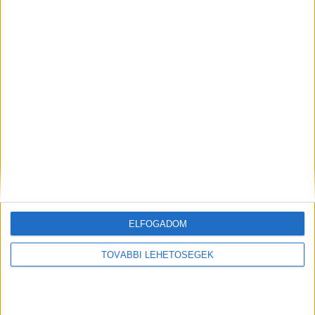
Előző cikk
Következő cikk
Kiderült, mennyit költhetnek el
Mélyponton a használtautó-
az üzletekben az európaiak
import
KAPCSOLÓDÓ CIKKEK
MORE FROM AUTHOR
Megnyitotta első átalakított üzletét az
Auchan
ELFOGADOM
Új márkabolt nyílik az Etele Plázában
TOVÁBBI LEHETŐSÉGEK
Boom a használt autók piacán