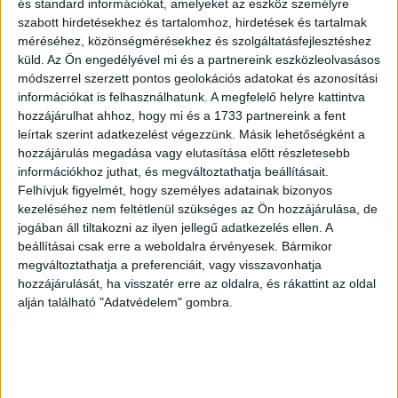
és standard információkat, amelyeket az eszköz személyre
láncot, illetve a „downstream”, vagyis termékoldali
szabott hirdetésekhez és tartalomhoz, hirdetések és tartalmak
tevékenységi láncot a termék élettartamának végéig. A
méréséhez, közönségmérésekhez és szolgáltatásfejlesztéshez
termék élettartamát követő ártalmatlanításra ugyanakkor
küld.
Az Ön engedélyével mi és a partnereink eszközleolvasásos
már nem vonatkozik ez a jogszabály, valamint a pénzügyi
módszerrel szerzett pontos geolokációs adatokat és azonosítási
információkat is felhasználhatunk. A megfelelő helyre kattintva
szektor esetében csak a beszállítókat érinti.
hozzájárulhat ahhoz, hogy mi és a 1733 partnereink a fent
leírtak szerint adatkezelést végezzünk. Másik lehetőségként a
Saját kockázatkezelési rendszert kell létrehoznia minden
hozzájárulás megadása vagy elutasítása előtt részletesebb
kötelezettnek, és megfelelő intézkedéseket kell hoznia
információkhoz juthat, és megváltoztathatja beállításait.
az azonosított lehetséges káros hatások megelőzése, és
Felhívjuk figyelmét, hogy személyes adatainak bizonyos
a tényleges káros hatások megszüntetése érdekében.
kezeléséhez nem feltétlenül szükséges az Ön hozzájárulása, de
jogában áll tiltakozni az ilyen jellegű adatkezelés ellen. A
Ilyen lehet például szerződéses biztosítékok kérése,
beállításai csak erre a weboldalra érvényesek. Bármikor
pénzügyi vagy nem pénzügyi beruházások és
megváltoztathatja a preferenciáit, vagy visszavonhatja
korszerűsítések megvalósítása, vagy akár – végső
hozzájárulását, ha visszatér erre az oldalra, és rákattint az oldal
eszközként – az üzleti kapcsolatok felfüggesztése vagy
alján található "Adatvédelem" gombra.
megszüntetése is. Emellett, ha a vállalat tényleges káros
hatást okozott, akkor korrekciót köteles biztosítani.
Egy panaszkezelési rendszert is létre kell hozniuk a