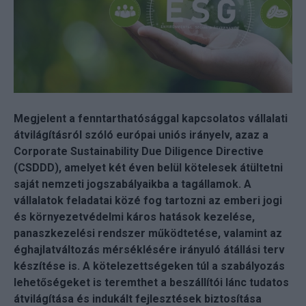
Megjelent a fenntarthatósággal kapcsolatos vállalati
átvilágításról szóló európai uniós irányelv, azaz a
Corporate Sustainability Due Diligence Directive
(CSDDD), amelyet két éven belül kötelesek átültetni
saját nemzeti jogszabályaikba a tagállamok. A
vállalatok feladatai közé fog tartozni az emberi jogi
és környezetvédelmi káros hatások kezelése,
panaszkezelési rendszer működtetése, valamint az
éghajlatváltozás mérséklésére irányuló átállási terv
készítése is. A kötelezettségeken túl a szabályozás
lehetőségeket is teremthet a beszállítói lánc tudatos
átvilágítása és indukált fejlesztések biztosítása