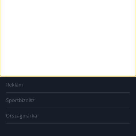
MARKETING
Brand
BTL
CSR
PR
Reklám
Sportbiznisz
Országmárka