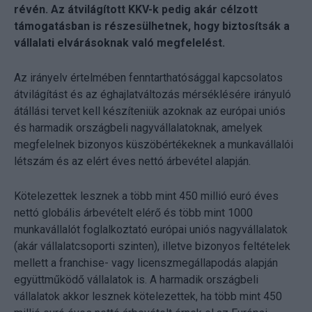
révén. Az átvilágított KKV-k pedig akár célzott
támogatásban is részesülhetnek, hogy biztosítsák a
vállalati elvárásoknak való megfelelést.
Az irányelv értelmében fenntarthatósággal kapcsolatos
átvilágítást és az éghajlatváltozás mérséklésére irányuló
átállási tervet kell készíteniük azoknak az európai uniós
és harmadik országbeli nagyvállalatoknak, amelyek
megfelelnek bizonyos küszöbértékeknek a munkavállalói
létszám és az elért éves nettó árbevétel alapján.
Kötelezettek lesznek a több mint 450 millió euró éves
nettó globális árbevételt elérő és több mint 1000
munkavállalót foglalkoztató európai uniós nagyvállalatok
(akár vállalatcsoporti szinten), illetve bizonyos feltételek
mellett a franchise- vagy licenszmegállapodás alapján
együttműködő vállalatok is. A harmadik országbeli
vállalatok akkor lesznek kötelezettek, ha több mint 450