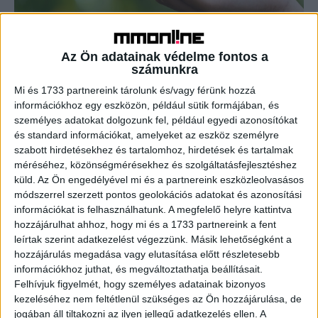
Fenntarthatóság: könnyítene az Európai
Tanács
Az Ön adatainak védelme fontos a
számunkra
Biznisz
2024. március 26.
Mi és 1733 partnereink tárolunk és/vagy férünk hozzá
Több hónapnyi halogatás és zárt ajtók mögött folyó
információkhoz egy eszközön, például sütik formájában, és
egyeztetések után 2024. március 15-én az Európai Tanács
személyes adatokat dolgozunk fel, például egyedi azonosítókat
elfogadta a Vállalatok Fenntarthatósági Átvilágításáról
és standard információkat, amelyeket az eszköz személyre
szóló Irányelvet (Corporate...
szabott hirdetésekhez és tartalomhoz, hirdetések és tartalmak
méréséhez, közönségmérésekhez és szolgáltatásfejlesztéshez
küld.
Az Ön engedélyével mi és a partnereink eszközleolvasásos
- Hirdetés -
módszerrel szerzett pontos geolokációs adatokat és azonosítási
információkat is felhasználhatunk. A megfelelő helyre kattintva
hozzájárulhat ahhoz, hogy mi és a 1733 partnereink a fent
leírtak szerint adatkezelést végezzünk. Másik lehetőségként a
hozzájárulás megadása vagy elutasítása előtt részletesebb
információkhoz juthat, és megváltoztathatja beállításait.
Felhívjuk figyelmét, hogy személyes adatainak bizonyos
kezeléséhez nem feltétlenül szükséges az Ön hozzájárulása, de
jogában áll tiltakozni az ilyen jellegű adatkezelés ellen. A