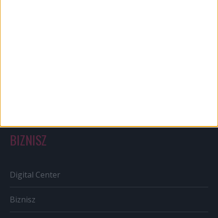
Bulvár
Out of home
Szabályozás
Tv/Rádió
BIZNISZ
Digital Center
Biznisz