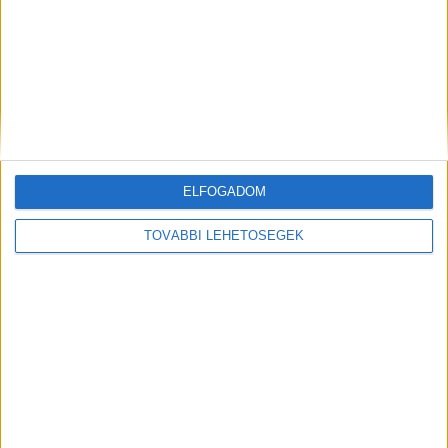
ELFOGADOM
Hírlevél
TOVÁBBI LEHETŐSÉGEK
feliratkozás
Iratkozz fel napi hírlevelünkre és kerülj képbe a média, az
ügynökségi és a reklám világ legfontosabb híreivel.