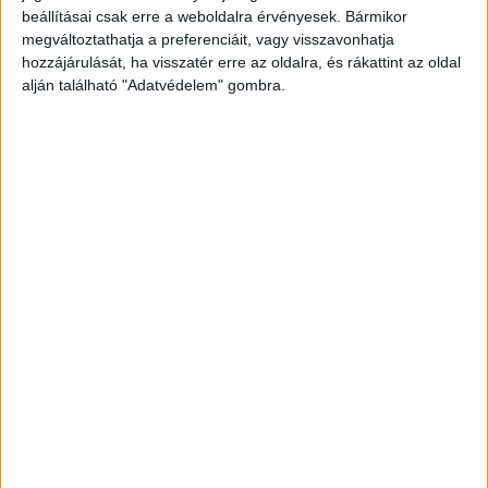
A RADIOCAFÉN
beállításai csak erre a weboldalra érvényesek. Bármikor
megváltoztathatja a preferenciáit, vagy visszavonhatja
hozzájárulását, ha visszatér erre az oldalra, és rákattint az oldal
alján található "Adatvédelem" gombra.
Korábbi adások
A rovat támogatói: