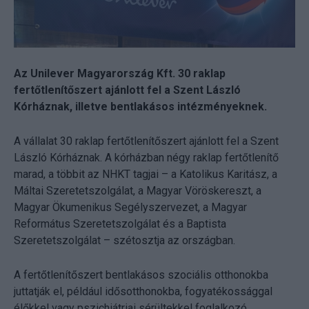
Az Unilever Magyarország Kft. 30 raklap
fertőtlenítőszert ajánlott fel a Szent László
Kórháznak, illetve bentlakásos intézményeknek.
A vállalat 30 raklap fertőtlenítőszert ajánlott fel a Szent
László Kórháznak. A kórházban négy raklap fertőtlenítő
marad, a többit az NHKT tagjai – a Katolikus Karitász, a
Máltai Szeretetszolgálat, a Magyar Vöröskereszt, a
Magyar Ökumenikus Segélyszervezet, a Magyar
Református Szeretetszolgálat és a Baptista
Szeretetszolgálat – szétosztja az országban.
A fertőtlenítőszert bentlakásos szociális otthonokba
juttatják el, például idősotthonokba, fogyatékossággal
élőkkel vagy pszichiátriai sérültekkel foglalkozó