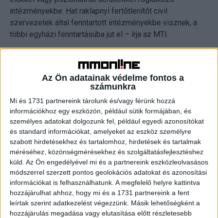
intézményekbe. Hat raklapnyi fertőtlenítőt civil
szervezetek által fenntartott intézményekbe visznek, a
többi egyházi fenntartásúba jut el – írja az MTI.
CÍMKÉK
adomány
domestos
járvány
Unilever
Az Ön adatainak védelme fontos a
számunkra
Mi és 1731 partnereink tárolunk és/vagy férünk hozzá
információkhoz egy eszközön, például sütik formájában, és
személyes adatokat dolgozunk fel, például egyedi azonosítókat
Facebook
Email
és standard információkat, amelyeket az eszköz személyre
szabott hirdetésekhez és tartalomhoz, hirdetések és tartalmak
méréséhez, közönségmérésekhez és szolgáltatásfejlesztéshez
küld.
Az Ön engedélyével mi és a partnereink eszközleolvasásos
Előző cikk
Következő cikk
módszerrel szerzett pontos geolokációs adatokat és azonosítási
Új ügyfelekkel dolgozik a
Ismét nyereséges évet zárt az
információkat is felhasználhatunk. A megfelelő helyre kattintva
Próbakő
Emirates
hozzájárulhat ahhoz, hogy mi és a 1731 partnereink a fent
leírtak szerint adatkezelést végezzünk. Másik lehetőségként a
hozzájárulás megadása vagy elutasítása előtt részletesebb