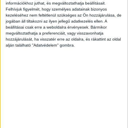
információkhoz juthat, és megváltoztathatja beállításait.
KAPCSOLÓDÓ CIKKEK
MORE FROM AUTHOR
Felhívjuk figyelmét, hogy személyes adatainak bizonyos
kezeléséhez nem feltétlenül szükséges az Ön hozzájárulása, de
Nemcsak mérnököket, hanem
jogában áll tiltakozni az ilyen jellegű adatkezelés ellen. A
magabiztos fiatal nőket is formál az
beállításai csak erre a weboldalra érvényesek. Bármikor
ingyenes tehetségprogram
megváltoztathatja a preferenciáit, vagy visszavonhatja
hozzájárulását, ha visszatér erre az oldalra, és rákattint az oldal
alján található "Adatvédelem" gombra.
Jó ügyért árverezik Szoboszlai mezét
Közös kiadvánnyal segít a Bethesda
Gyermekkórház és az NMHH