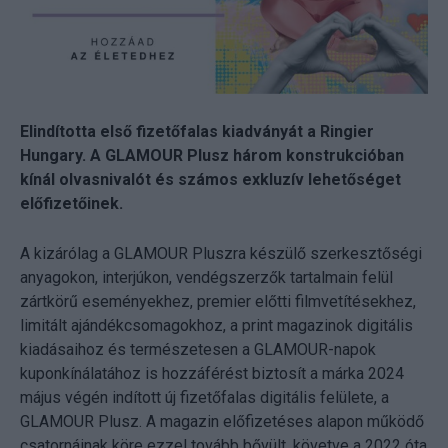
Elindította első fizetőfalas kiadványát a Ringier
Hungary. A GLAMOUR Plusz három konstrukcióban
kínál olvasnivalót és számos exkluzív lehetőséget
előfizetőinek.
A kizárólag a GLAMOUR Pluszra készülő szerkesztőségi
anyagokon, interjúkon, vendégszerzők tartalmain felül
zártkörű eseményekhez, premier előtti filmvetítésekhez,
limitált ajándékcsomagokhoz, a print magazinok digitális
kiadásaihoz és természetesen a GLAMOUR-napok
kuponkínálatához is hozzáférést biztosít a márka 2024
május végén indított új fizetőfalas digitális felülete, a
GLAMOUR Plusz. A magazin előfizetéses alapon működő
csatornáinak köre ezzel tovább bővült, követve a 2022 óta