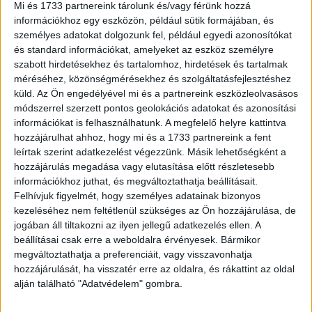
Mi és 1733 partnereink tárolunk és/vagy férünk hozzá
információkhoz egy eszközön, például sütik formájában, és
„A GLAMOUR Plusz életre hívásához felduzzasztottuk a
személyes adatokat dolgozunk fel, például egyedi azonosítókat
szerzői csapatunkat, akikkel minden nap újabb öt-nyolc
és standard információkat, amelyeket az eszköz személyre
minőségi, exkluzív olvasnivalót készítünk a paywall mögé.
szabott hirdetésekhez és tartalomhoz, hirdetések és tartalmak
Fókusztémáink között ugyanolyan fontos szerepet kap a
méréséhez, közönségmérésekhez és szolgáltatásfejlesztéshez
belső egyensúly támogatása, önmagunk elfogadása és
küld.
Az Ön engedélyével mi és a partnereink eszközleolvasásos
építése, mint a külső megjelenés ápolása. Ezért kiemelten
módszerrel szerzett pontos geolokációs adatokat és azonosítási
foglalkozunk a mentális egészség és önértékelés
információkat is felhasználhatunk. A megfelelő helyre kattintva
hozzájárulhat ahhoz, hogy mi és a 1733 partnereink a fent
gondozásával, a sokszínű társadalom vagy a
leírtak szerint adatkezelést végezzünk. Másik lehetőségként a
vállalkozónők bemutatásával, mint a szépségápolás és a
hozzájárulás megadása vagy elutasítása előtt részletesebb
divat trendjeivel. De ennél sokkal többet kap az online
információkhoz juthat, és megváltoztathatja beállításait.
előfizetőnk, hiszen számos olyan programajánlatot is
Felhívjuk figyelmét, hogy személyes adatainak bizonyos
kidolgozunk, ami egyedi előnyökhöz juttatja őt, legyen szó
kezeléséhez nem feltétlenül szükséges az Ön hozzájárulása, de
akár prémium mozizásról, limitált kiadású termékek
jogában áll tiltakozni az ilyen jellegű adatkezelés ellen. A
vásárlásáról vagy kedvezmény kuponokról. Amit a
beállításai csak erre a weboldalra érvényesek. Bármikor
megváltoztathatja a preferenciáit, vagy visszavonhatja
fizetőfal mögött kínálunk, azt biztosan nem találja meg az
hozzájárulását, ha visszatér erre az oldalra, és rákattint az oldal
olvasónk máshol az interneten” – foglalta össze Maróy
alján található "Adatvédelem" gombra.
Krisztina főszerkesztő.