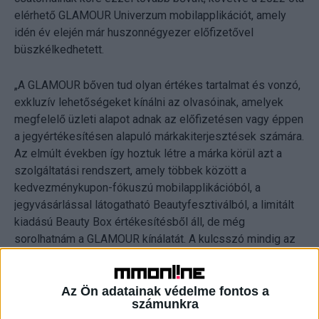
elérhető GLAMOUR Univerzum mobilapplikációt, amely
idén év elején már huszonnégyezer előfizetővel
büszkélkedhetett.
„A GLAMOUR bőven tud olyan értékes tartalmat és vonzó,
exkluzív lehetőségeket kínálni az olvasóinak, amelyek
megfelelő üzleti alapot adnak az előfizetésen vagy éppen
a jegyértékesítésen alapuló márkakiterjesztések számára.
Az elmúlt években így hoztuk létre a márka körül azt a
szolgáltatási rendszert, amely többek között a
kedvezménykupon-fókuszú mobilapplikációból, a
jegyvásárlással látogatható Beautyfesztiválból, a limitált
kiadású Beauty Box értékesítésből áll, de még
sorolhatnám a GLAMOUR kínálatát. A kulcsszó mindig az
exkluzivitáson és az értékes tartalmon van, a preferált
platformot pedig az olvasó választja” – mondta el Tóth-
Császár Gergely, a Ringier Hungary magazin üzletágának
Az Ön adatainak védelme fontos a
számunkra
vezetője.