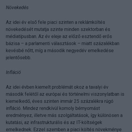
Növekedés
Az idei év első fele piaci szinten a reklámköltés
növekedését mutatja szinte minden szektorban és
médiatípusban. Az év eleje az előző esztendő erős
bázisa – a parlamenti választások – miatt százalékban
kevésbé nőtt, míg a második negyedév emelkedése
jelentősebb.
Infláció
Az idei évben kiemelt problémát okoz a tavalyi év
második felétől az európai és történelmi viszonylatban is
kiemelkedő, éves szinten immár 25 százalékra rúgó
infláció. Mindez rendkívül komoly bérnyomást
eredményez, illetve más szolgáltatások, így különösen a
kutatási, az infrastrukturális és az IT-költségek
emelkednek. Ezzel szemben a piaci költés növekménye