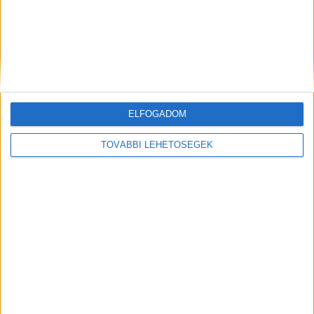
Celebek randiznak az RTL-en
ELFOGADOM
TOVÁBBI LEHETŐSÉGEK
Ismét változhat az építőanyagok ára
CÍMKÉK
Gulyás János
Hidvégi Krisztina
Lounge Group
Mindshare
New Land Media
OMG Hungary
Somlói Zsolt
Szabó Edina
WaveMaker