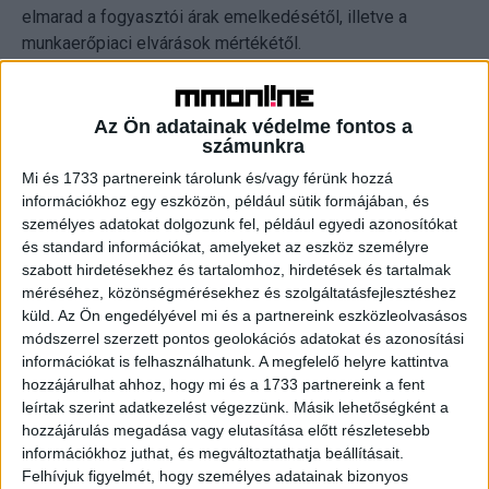
elmarad a fogyasztói árak emelkedésétől, illetve a
munkaerőpiaci elvárások mértékétől.
Az Ön adatainak védelme fontos a
számunkra
SOMLÓI ZSOLT,
Mindshare Budapest, CEO
Mi és 1733 partnereink tárolunk és/vagy férünk hozzá
információkhoz egy eszközön, például sütik formájában, és
2022
személyes adatokat dolgozunk fel, például egyedi azonosítókat
és standard információkat, amelyeket az eszköz személyre
Stabil forgalom és nyereségesség. Nem volt nagyobb,
szabott hirdetésekhez és tartalomhoz, hirdetések és tartalmak
különösebb változás az életünkben. A Mindshare nem
méréséhez, közönségmérésekhez és szolgáltatásfejlesztéshez
vesztett ügyfelet, ellenben többek között az Euronics
küld.
Az Ön engedélyével mi és a partnereink eszközleolvasásos
módszerrel szerzett pontos geolokációs adatokat és azonosítási
online tevékenysége mellé konszolidálta az offline média
információkat is felhasználhatunk. A megfelelő helyre kattintva
tevékenységét is.
hozzájárulhat ahhoz, hogy mi és a 1733 partnereink a fent
leírtak szerint adatkezelést végezzünk. Másik lehetőségként a
Jóval kevesebbet költenek
hozzájárulás megadása vagy elutasítása előtt részletesebb
információkhoz juthat, és megváltoztathatja beállításait.
Nagyobb visszaesésre számítottam eredetileg, azt
Felhívjuk figyelmét, hogy személyes adatainak bizonyos