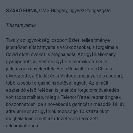
SZABÓ EDINA,
OMG Hungary, ügyvezető igazgató
Túlszárnyaltuk
Tavaly az ügynökségi csoport üzleti teljesítménye
jelentősen túlszárnyalta a várakozásokat, a forgalma a
Covid előtti évekét is meghaladta. Az ügyfélállomány
gyarapodott, a jelentős ügyfelei médiaköltései is
jellemzően növekedtek. Bár a Renault-t és a Chipitát
elvesztette, a Stadát és a Vintedet megnyerte a csoport,
több kisebb forgalmú hirdetővel együtt. Az elmúlt
esztendő első felében is jelentős forgalomnövekedés
volt tapasztalható, főleg a Telenor/Yettel rebrandingnek
köszönhetően, de a növekedés gerincét a második fél év
adta, amikor az ügyfelek többsége 10 százalékot
meghaladóan emelt az előzetesen tervezett
reklámköltésen.