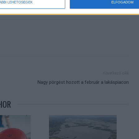
ÁBBI LEHETŐSÉGEK
ELFOGADOM
Következő cikk
Nagy pörgést hozott a február a lakáspiacon
HOR