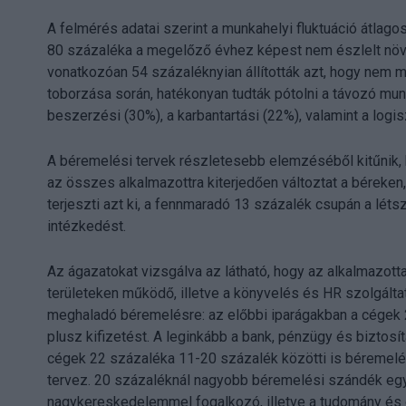
A felmérés adatai szerint a munkahelyi fluktuáció átlag
80 százaléka a megelőző évhez képest nem észlelt növe
vonatkozóan 54 százaléknyian állították azt, hogy nem m
toborzása során, hatékonyan tudták pótolni a távozó mun
beszerzési (30%), a karbantartási (22%), valamint a logi
A béremelési tervek részletesebb elemzéséből kitűnik,
az összes alkalmazottra kiterjedően változtat a béreke
terjeszti azt ki, a fennmaradó 13 százalék csupán a létsz
intézkedést.
Az ágazatokat vizsgálva az látható, hogy az alkalmazott
területeken működő, illetve a könyvelés és HR szolgálta
meghaladó béremelésre: az előbbi iparágakban a cégek 
plusz kifizetést. A leginkább a bank, pénzügy és biztosí
cégek 22 százaléka 11-20 százalék közötti is béremelé
tervez. 20 százaléknál nagyobb béremelési szándék egyé
nagykereskedelemmel fogalkozó, illetve a tudomány és o