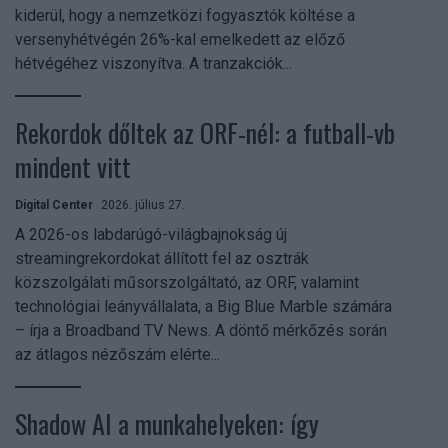
kiderül, hogy a nemzetközi fogyasztók költése a
versenyhétvégén 26%-kal emelkedett az előző
hétvégéhez viszonyítva. A tranzakciók...
Rekordok dőltek az ORF-nél: a futball-vb
mindent vitt
Digital Center
2026. július 27.
A 2026-os labdarúgó-világbajnokság új
streamingrekordokat állított fel az osztrák
közszolgálati műsorszolgáltató, az ORF, valamint
technológiai leányvállalata, a Big Blue Marble számára
– írja a Broadband TV News. A döntő mérkőzés során
az átlagos nézőszám elérte...
Shadow AI a munkahelyeken: így