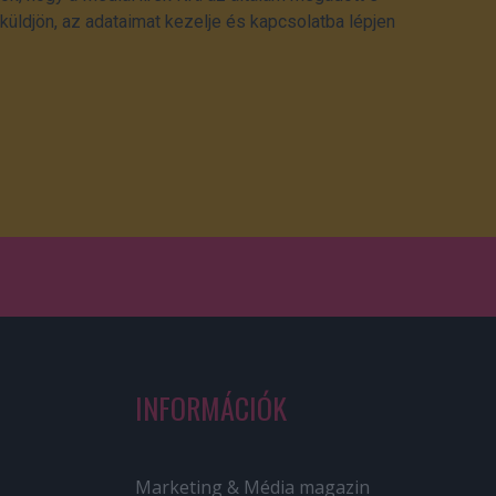
üldjön, az adataimat kezelje és kapcsolatba lépjen
INFORMÁCIÓK
Marketing & Média magazin