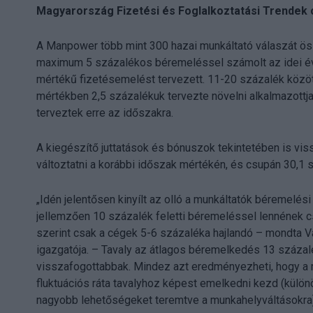
Magyarország Fizetési és Foglalkoztatási Trendek
A Manpower több mint 300 hazai munkáltató válaszát ös
maximum 5 százalékos béremeléssel számolt az idei év 
mértékű fizetésemelést tervezett. 11-20 százalék között 
mértékben 2,5 százalékuk tervezte növelni alkalmazottj
terveztek erre az időszakra.
A kiegészítő juttatások és bónuszok tekintetében is vi
változtatni a korábbi időszak mértékén, és csupán 30,1 s
„Idén jelentősen kinyílt az olló a munkáltatók béremelési 
jellemzően 10 százalék feletti béremeléssel lennének c
szerint csak a cégek 5-6 százaléka hajlandó – mondta
igazgatója. – Tavaly az átlagos béremelkedés 13 százalék
visszafogottabbak. Mindez azt eredményezheti, hogy a
fluktuációs ráta tavalyhoz képest emelkedni kezd (külön
nagyobb lehetőségeket teremtve a munkahelyváltásokra)