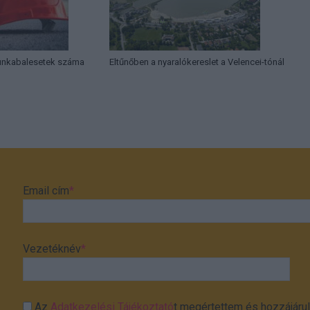
munkabalesetek száma
Eltűnőben a nyaralókereslet a Velencei-tónál
Email cím
*
Vezetéknév
*
Az
Adatkezelési Tájékoztató
t megértettem és hozzájárul