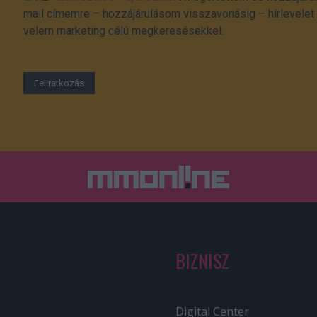
mail címemre – hozzájárulásom visszavonásig – hírlevelet k
velem marketing célú megkeresésekkel.
BIZNISZ
Digital Center