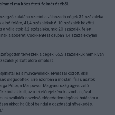
 címmel ma közzétett felméréséből.
szegző kutatása szerint a válaszadó cégek 31 százaléka
első felére, 41,4 százalékuk 6-10 százalék közötti
a vállalatok 3,2 százaléka, míg 20 százalék feletti
ainak alapbérét. Csökkentést csupán 1,4 százaléknyian
sszafogottan terveztek a cégek: 65,5 százalékuk nem kíván
zázalék jelzett előre emelést.
ajánlatai és a munkavállalók elvárásai között, akik
sak elégedettek. Erre azonban a mostani friss adatok
 Varga Péter, a Manpower Magyarország ügyvezető
 körül alakult, az idei előrejelzések azonban jóval
 munkavállalók növekvő elégedetlenségének hatására a
ösen akkor, ha újból beindul a gazdasági növekedés,
.”