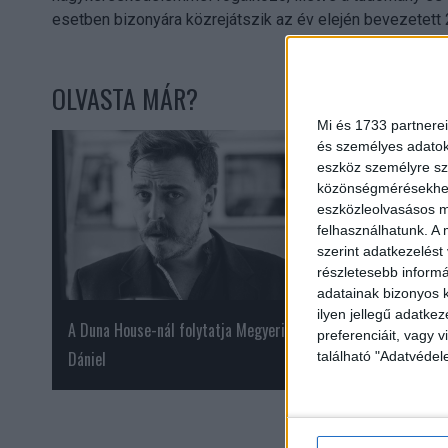
esetben bizonyára közrejátszik az év elején bevezetet
OLVASTA MÁR?
Mi és 1733 partnerei
és személyes adatoka
eszköz személyre sz
közönségmérésekhez 
eszközleolvasásos mó
felhasználhatunk. A 
szerint adatkezelést
részletesebb informác
adatainak bizonyos k
ilyen jellegű adatke
A Duna House-nál folytatja Megyeri
Ide utaztak télen 
preferenciáit, vagy v
Dániel
található "Adatvéde