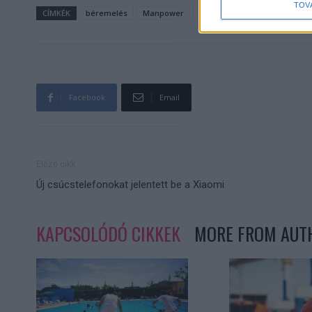
TOV
CÍMKÉK
béremelés
Manpower
munkáltató
Facebook
Email
Előző cikk
Új csúcstelefonokat jelentett be a Xiaomi
KAPCSOLÓDÓ CIKKEK
MORE FROM AUT