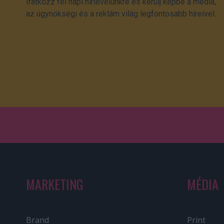
Iratkozz fel napi hírlevelünkre és kerülj képbe a média,
az ügynökségi és a reklám világ legfontosabb híreivel.
MARKETING
MÉDIA
Brand
Print