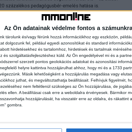
t 20 százalékos pedagógusbér-emelés hatása is.
Az Ön adatainak védelme fontos a számunkr
nk tárolunk és/vagy férünk hozzá információkhoz egy eszközön, példáu
t dolgozunk fel, például egyedi azonosítókat és standard információk
abott hirdetésekhez és tartalomhoz, hirdetések és tartalmak méréséhe
és szolgáltatásfejlesztéshez küld.
Az Ön engedélyével mi és a partne
dszerrel szerzett pontos geolokációs adatokat és azonosítási informác
megfelelő helyre kattintva hozzájárulhat ahhoz, hogy mi és a 1733 partne
 végezzünk. Másik lehetőségként a hozzájárulás megadása vagy elutasí
iókhoz juthat, és megváltoztathatja beállításait.
Felhívjuk figyelmét, 
ezeléséhez nem feltétlenül szükséges az Ön hozzájárulása, de jogában 
zelés ellen. A beállításai csak erre a weboldalra érvényesek. Bármikor m
a magyarok
Még több havas sport jön a
isszavonhatja hozzájárulását, ha visszatér erre az oldalra, és rákattint a
képernyőkre
lem" gombra.