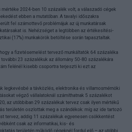
os mértéke 2024-ben 10 százalék volt, a válaszadó cégek
kedést ebben a mutatóban. A tavalyi időszakra
erült fel számottevő problémájuk az új munkatársak
katársakat is. Nehézséget a legtöbben az értékesítési-
sztikai (17%) munkakörök betöltése során tapasztaltak.
 hogy a fizetésemelést tervező munkáltatók 64 százaléka
n, további 23 százalékuk az állomány 50-80 százalékára
ám felénél kisebb csoportra terjeszti ki ezt az
ak legkevésbé a távközlés, elektronika és villamosmérnöki
tásokat végző vállalatoknál számíthatnak 5 százalékot
20, az utóbbiban 29 százalékuk tervez csak ilyen mértékű
tás területén oszlottak meg a szándékok: míg az ide tartozó
st tervez, addig 11 százalékuk egyenesen csökkentést
bként csak az informatikai, kis- és
ktatás területén működő cégeknél fordul elő – az utóbbi