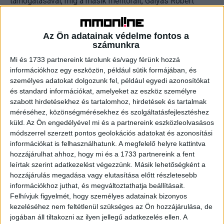
támogatásával, míg a másik mentorált, Galyas Róbert
mentorával elsősorban karriertervezési kérdésekről és
munkaerőpiaci lehetőségekről egyeztet rendszeresen.
Az Ön adatainak védelme fontos a
számunkra
A támogatás túlmutat az ösztöndíjakon
Mi és 1733 partnereink tárolunk és/vagy férünk hozzá
információkhoz egy eszközön, például sütik formájában, és
A vállalat szerint a sokszínűség támogatása nem ér véget
személyes adatokat dolgozunk fel, például egyedi azonosítókat
az ösztöndíjaknál: hosszú távú céljuk, hogy a fiatalok
és standard információkat, amelyeket az eszköz személyre
valódi szakmai lehetőségekhez és hosszú távon
szabott hirdetésekhez és tartalomhoz, hirdetések és tartalmak
támogató közeghez jussanak. Ennek egyik legújabb
méréséhez, közönségmérésekhez és szolgáltatásfejlesztéshez
példája, hogy egy korábbi ROMASTER mentorált, ma már a
küld.
Az Ön engedélyével mi és a partnereink eszközleolvasásos
módszerrel szerzett pontos geolokációs adatokat és azonosítási
JYSK ecseri logisztikai központjában dolgozó Lakatos
információkat is felhasználhatunk. A megfelelő helyre kattintva
János maga is bekapcsolódik a mentorálásba, és
hozzájárulhat ahhoz, hogy mi és a 1733 partnereink a fent
logisztikai területen segíti egy jelenlegi ösztöndíjas
leírtak szerint adatkezelést végezzünk. Másik lehetőségként a
szakmai fejlődését.
hozzájárulás megadása vagy elutasítása előtt részletesebb
információkhoz juthat, és megváltoztathatja beállításait.
A vállalat társadalmi felelősségvállalási tevékenysége
Felhívjuk figyelmét, hogy személyes adatainak bizonyos
kezeléséhez nem feltétlenül szükséges az Ön hozzájárulása, de
ennél is szélesebb körű: a JYSK Otthont Teremtünk
jogában áll tiltakozni az ilyen jellegű adatkezelés ellen. A
adományprogramja termékadományokkal, önkéntes