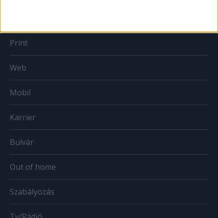
MÉDIA
Print
Web
Mobil
Karrier
Bulvár
Out of home
Szabályozás
Tv/Rádió