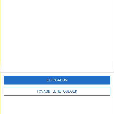
Korábbi adások
A rovat támogatói:
Még több podcast
ELFOGADOM
TOVÁBBI LEHETŐSÉGEK
DIGITAL CENTER