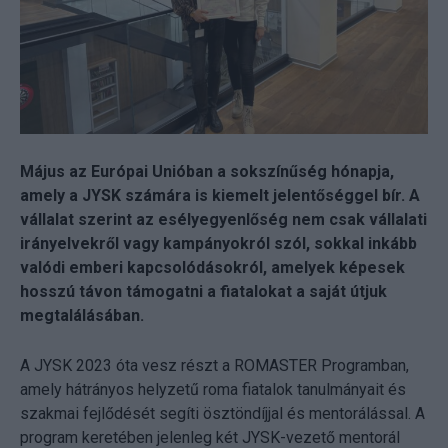
Május az Európai Unióban a sokszínűség hónapja,
amely a JYSK számára is kiemelt jelentőséggel bír. A
vállalat szerint az esélyegyenlőség nem csak vállalati
irányelvekről vagy kampányokról szól, sokkal inkább
valódi emberi kapcsolódásokról, amelyek képesek
hosszú távon támogatni a fiatalokat a saját útjuk
megtalálásában.
A JYSK 2023 óta vesz részt a ROMASTER Programban,
amely hátrányos helyzetű roma fiatalok tanulmányait és
szakmai fejlődését segíti ösztöndíjjal és mentorálással. A
program keretében jelenleg két JYSK-vezető mentorál