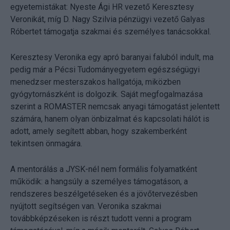
egyetemistákat: Nyeste Ági HR vezető Keresztesy
Veronikát, míg D. Nagy Szilvia pénzügyi vezető Galyas
Róbertet támogatja szakmai és személyes tanácsokkal.
Keresztesy Veronika egy apró baranyai faluból indult, ma
pedig már a Pécsi Tudományegyetem egészségügyi
menedzser mesterszakos hallgatója, miközben
gyógytornászként is dolgozik. Saját megfogalmazása
szerint a ROMASTER nemcsak anyagi támogatást jelentett
számára, hanem olyan önbizalmat és kapcsolati hálót is
adott, amely segített abban, hogy szakemberként
tekintsen önmagára.
A mentorálás a JYSK-nél nem formális folyamatként
működik: a hangsúly a személyes támogatáson, a
rendszeres beszélgetéseken és a jövőtervezésben
nyújtott segítségen van. Veronika szakmai
továbbképzéseken is részt tudott venni a program